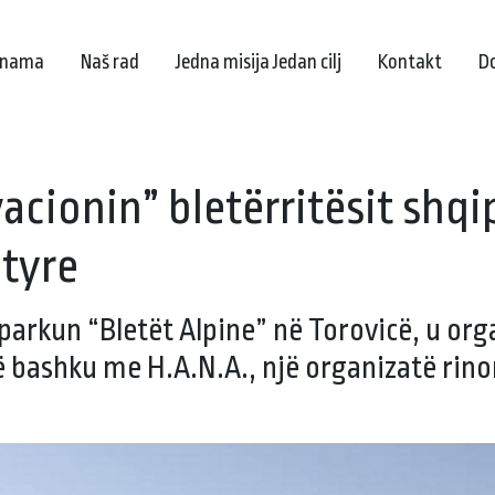
 nama
Naš rad
Jedna misija Jedan cilj
Kontakt
D
vacionin” bletërritësit shqi
 tyre
 parkun “Bletët Alpine” në Torovicë, u or
së bashku me H.A.N.A., një organizatë rino