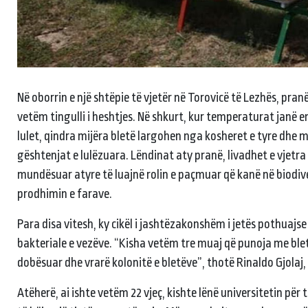
Në oborrin e një shtëpie të vjetër në Torovicë të Lezhës, pra
vetëm tingulli i heshtjes. Në shkurt, kur temperaturat janë end
lulet, qindra mijëra bletë largohen nga kosheret e tyre dhe m
gështenjat e lulëzuara. Lëndinat aty pranë, livadhet e vjetra
mundësuar atyre të luajnë rolin e paçmuar që kanë në biodiv
prodhimin e farave.
Para disa vitesh, ky cikël i jashtëzakonshëm i jetës pothuajs
bakteriale e vezëve. “Kisha vetëm tre muaj që punoja me bletë
dobësuar dhe vrarë kolonitë e bletëve”, thotë Rinaldo Gjolaj, n
Atëherë, ai ishte vetëm 22 vjeç, kishte lënë universitetin për 