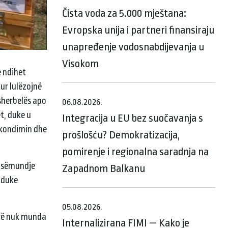
Čista voda za 5.000 mještana:
Evropska unija i partneri finansiraju
unapređenje vodosnabdijevanja u
Visokom
e ndihet
kur lulëzojnë
 sherbelës apo
06.08.2026.
t, duke u
Integracija u EU bez suočavanja s
ekondimin dhe
prošlošću? Demokratizacija,
pomirenje i regionalna saradnja na
ë sëmundje
Zapadnom Balkanu
, duke
05.08.2026.
tërë nuk munda
Internalizirana FIMI — Kako je