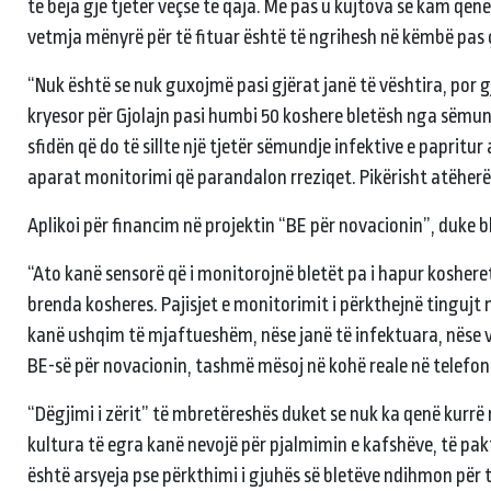
të bëja gjë tjetër veçse të qaja. Më pas u kujtova se kam qen
vetmja mënyrë për të fituar është të ngrihesh në këmbë pas ç
“Nuk është se nuk guxojmë pasi gjërat janë të vështira, por 
kryesor për Gjolajn pasi humbi 50 koshere bletësh nga sëmundja
sfidën që do të sillte një tjetër sëmundje infektive e papritur
aparat monitorimi që parandalon rreziqet. Pikërisht atëherë e
Aplikoi për financim në projektin “BE për novacionin”, duke ble
“Ato kanë sensorë që i monitorojnë bletët pa i hapur koshe
brenda kosheres. Pajisjet e monitorimit i përkthejnë tingujt
kanë ushqim të mjaftueshëm, nëse janë të infektuara, nëse 
BE-së për novacionin, tashmë mësoj në kohë reale në telefoni
“Dëgjimi i zërit” të mbretëreshës duket se nuk ka qenë kurrë më
kultura të egra kanë nevojë për pjalmimin e kafshëve, të pak
është arsyeja pse përkthimi i gjuhës së bletëve ndihmon për 