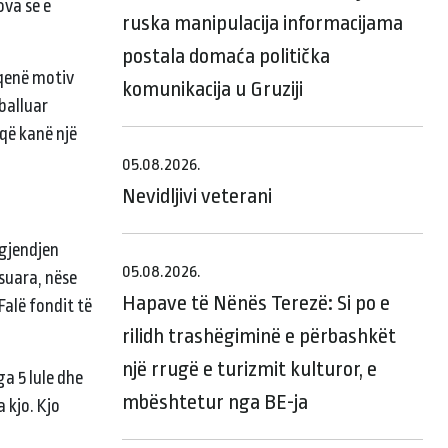
ova se e
ruska manipulacija informacijama
postala domaća politička
 qenë motiv
komunikacija u Gruziji
rballuar
 që kanë një
05.08.2026.
Nevidljivi veterani
 gjendjen
05.08.2026.
esuara, nëse
Hapave të Nënës Terezë: Si po e
alë fondit të
rilidh trashëgiminë e përbashkët
një rrugë e turizmit kulturor, e
ga 5 lule dhe
mbështetur nga BE-ja
 kjo. Kjo