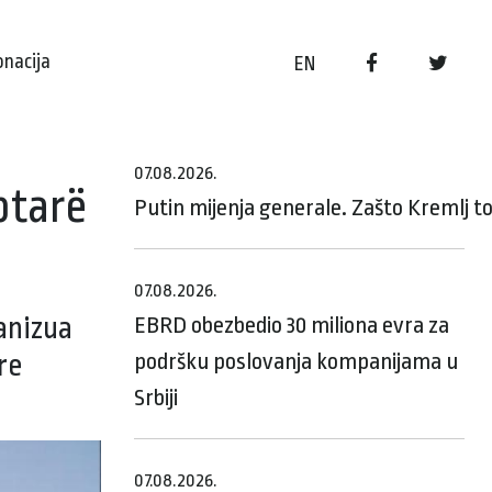
onacija
EN
07.08.2026.
ptarë
Putin mijenja generale. Zašto Kremlj t
07.08.2026.
ganizua
EBRD obezbedio 30 miliona evra za
podršku poslovanja kompanijama u
re
Srbiji
07.08.2026.