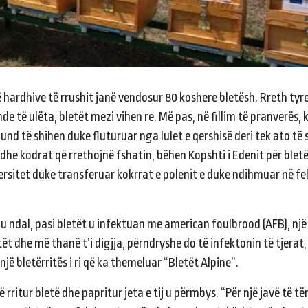
në hardhive të rrushit janë vendosur 80 koshere bletësh. Rreth tyr
e të ulëta, bletët mezi vihen re. Më pas, në fillim të pranverës, 
und të shihen duke fluturuar nga lulet e qershisë deri tek ato të
 dhe kodrat që rrethojnë fshatin, bëhen Kopshti i Edenit për bletë
ersitet duke transferuar kokrrat e polenit e duke ndihmuar në f
e u ndal, pasi bletët u infektuan me american foulbrood (AFB), nj
t dhe më thanë t’i digjja, përndryshe do të infektonin të tjerat
jë bletërritës i ri që ka themeluar “Bletët Alpine”.
të rritur bletë dhe papritur jeta e tij u përmbys. “Për një javë të 