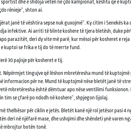
ë sportist dhe e sfidoja veten në çdo kampionat, kështu që e kupt
do rënieje”, shton ai.
gjërat janë të vështira sepse nuk guxojmë”. Ky citim i Senekës ka
 infektive. Ai arriti të blinte koshere të tjera bletësh, duke pë
 apo parazitët, deri dy vite më parë, kur mësoi për kosheret e reja
 kuptoi se frika e tij do të merrte fund.
rë 30 pajisje për kosheret e tij.
ret. Nëpërmjet tingujve që lëshon mbretëresha mund të kuptojmë
 në informacion për ne. Mund të kuptojmë nëse bletët janë të str
vetë mbretëresha është dëmtuar apo nëse ventilimi funksionon. F
n tim se çfarë po ndodh në koshere”, shpjegon Gjolaj.
 thelbësor për ciklin e jetës. Bletët kanë një rol jetësor pasi 4 n
tën deri në njëfarë mase, dhe ushqimi dhe shëndeti ynë varen nga
të mbrojtur botën tonë.