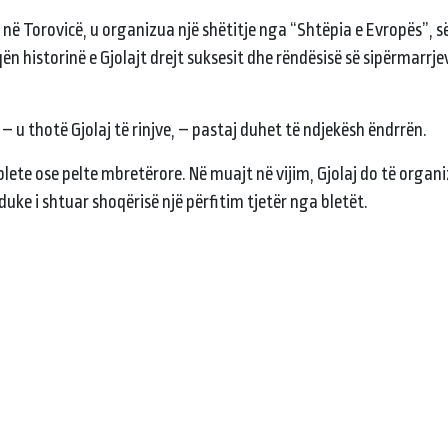
” në Torovicë, u organizua një shëtitje nga “Shtëpia e Evropës”, 
qën historinë e Gjolajt drejt suksesit dhe rëndësisë së sipërmarrje
a, – u thotë Gjolaj të rinjve, – pastaj duhet të ndjekësh ëndrrën.
lete ose pelte mbretërore. Në muajt në vijim, Gjolaj do të organ
uke i shtuar shoqërisë një përfitim tjetër nga bletët.