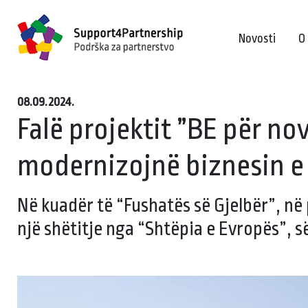
Novosti
O
08.09.2024.
Falë projektit ”BE për no
modernizojnë biznesin e
Në kuadër të “Fushatës së Gjelbër”, në
një shëtitje nga “Shtëpia e Evropës”, 