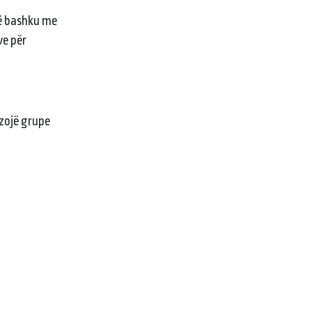
së bashku me
ve për
izojë grupe