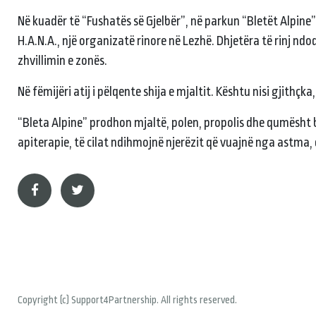
Në kuadër të “Fushatës së Gjelbër”, në parkun “Bletët Alpine
H.A.N.A., një organizatë rinore në Lezhë. Dhjetëra të rinj ndo
zhvillimin e zonës.
Në fëmijëri atij i pëlqente shija e mjaltit. Kështu nisi gjithçk
“Bleta Alpine” prodhon mjaltë, polen, propolis dhe qumësht b
apiterapie, të cilat ndihmojnë njerëzit që vuajnë nga astma, d
Copyright (c) Support4Partnership. All rights reserved.