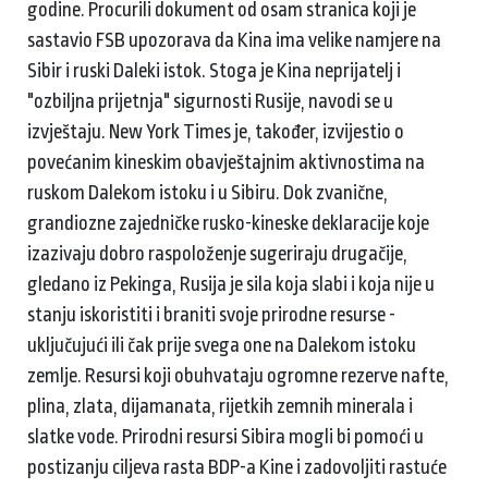
godine. Procurili dokument od osam stranica koji je
sastavio FSB upozorava da Kina ima velike namjere na
Sibir i ruski Daleki istok. Stoga je Kina neprijatelj i
"ozbiljna prijetnja" sigurnosti Rusije, navodi se u
izvještaju. New York Times je, također, izvijestio o
povećanim kineskim obavještajnim aktivnostima na
ruskom Dalekom istoku i u Sibiru. Dok zvanične,
grandiozne zajedničke rusko-kineske deklaracije koje
izazivaju dobro raspoloženje sugeriraju drugačije,
gledano iz Pekinga, Rusija je sila koja slabi i koja nije u
stanju iskoristiti i braniti svoje prirodne resurse -
uključujući ili čak prije svega one na Dalekom istoku
zemlje. Resursi koji obuhvataju ogromne rezerve nafte,
plina, zlata, dijamanata, rijetkih zemnih minerala i
slatke vode. Prirodni resursi Sibira mogli bi pomoći u
postizanju ciljeva rasta BDP-a Kine i zadovoljiti rastuće