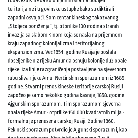
i obavezu Kine da kolonijalnim silama dodijeli
teritorijalne i trgovinske ustupke kako su diktirali
zapadni osvajači. Sam centar kineskog takozvanog
„Stoljeća poniženja“, tj. otprilike 100 godina stranih
invazija sa slabom Kinom koja se našla na prijemnom
kraju zapadnog kolonijalizma i teritorijalnog
ekspanzionizma. Već 1854. godine Rusija je poslala
doseljenike niz rijeku Amur da osnuju kolonije duž obale
rijeke, iza linije razgraničenja postavljene na sjevernom
rubu sliva rijeke Amur Nerčinskim sporazumom iz 1689.
godine. Stvarni prenos kineske teritorije carskoj Rusiji
započeo je samo nekoliko godina kasnije, 1858. godine
Ajgunskim sporazumom. Tim sporazumom sjeverna
obala rijeke Amur - otprilike 150.000 kvadratnih milja -
formalno je prenesena carskoj Rusiji. Godine 1860.
Pekinški sporazum potvrdio je Ajgunski sporazum i, kao