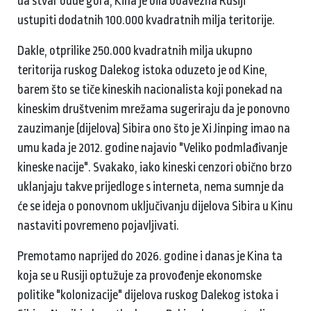
da stvar bude gora, Kina je bila obavezna Rusiji
ustupiti dodatnih 100.000 kvadratnih milja teritorije.
Dakle, otprilike 250.000 kvadratnih milja ukupno
teritorija ruskog Dalekog istoka oduzeto je od Kine,
barem što se tiče kineskih nacionalista koji ponekad na
kineskim društvenim mrežama sugeriraju da je ponovno
zauzimanje (dijelova) Sibira ono što je Xi Jinping imao na
umu kada je 2012. godine najavio "Veliko podmlađivanje
kineske nacije". Svakako, iako kineski cenzori obično brzo
uklanjaju takve prijedloge s interneta, nema sumnje da
će se ideja o ponovnom uključivanju dijelova Sibira u Kinu
nastaviti povremeno pojavljivati.
Premotamo naprijed do 2026. godine i danas je Kina ta
koja se u Rusiji optužuje za provođenje ekonomske
politike "kolonizacije" dijelova ruskog Dalekog istoka i