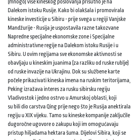
(mnogo) više kineskog poslovanja prisutno je na
Dalekom istoku Rusije. Kako bi olakšala i promovirala
kineske investicije u Sibiru - prije svega u regiji Vanjske
Mandžurije - Rusija je uspostavila razne takozvane
Napredne specijalne ekonomske zone i Specijalne
administrativne regije na Dalekom istoku Rusije i u
Sibiru. U ovim regijama sve ekonomske aktivnosti se
obavljaju u kineskim juanima (za razliku od ruske rublje)
od ruske invazije na Ukrajinu. Dok su službene karte
počele prikazivati ​​kineska imena na ruskim teritorijama,
Peking izražava interes za rusku sibirsku regiju
Vladivostok i jedno ostrvo u Amurskoj oblasti, koji
su bili dio carstva Qing prije nego što je Rusija anektirala
regiju u XIX vijeku. Tamo su kineske kompanije zaključile
dugoročne ugovore o zakupu koji im omogućavaju
pristup hiljadama hektara šuma. Dijelovi Sibira, koji se