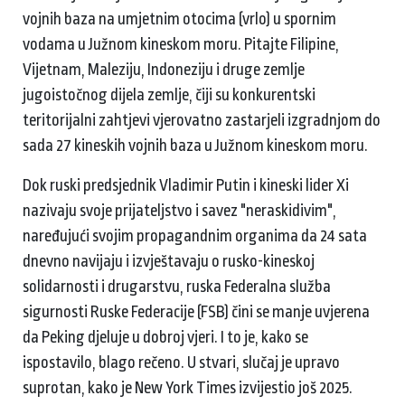
vojnih baza na umjetnim otocima (vrlo) u spornim
vodama u Južnom kineskom moru. Pitajte Filipine,
Vijetnam, Maleziju, Indoneziju i druge zemlje
jugoistočnog dijela zemlje, čiji su konkurentski
teritorijalni zahtjevi vjerovatno zastarjeli izgradnjom do
sada 27 kineskih vojnih baza u Južnom kineskom moru.
Dok ruski predsjednik Vladimir Putin i kineski lider Xi
nazivaju svoje prijateljstvo i savez "neraskidivim",
naređujući svojim propagandnim organima da 24 sata
dnevno navijaju i izvještavaju o rusko-kineskoj
solidarnosti i drugarstvu, ruska Federalna služba
sigurnosti Ruske Federacije (FSB) čini se manje uvjerena
da Peking djeluje u dobroj vjeri. I to je, kako se
ispostavilo, blago rečeno. U stvari, slučaj je upravo
suprotan, kako je New York Times izvijestio još 2025.