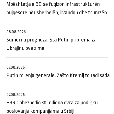
Mbështetja e BE-së fuqizon infrastrukturën
bujqësore për sherbelën, livandon dhe trumzën
08.08.2026.
Sumorna prognoza. Šta Putin priprema za
Ukrajinu ove zime
07.08.2026.
Putin mijenja generale. Zašto Kremlj to radi sada
07.08.2026.
EBRD obezbedio 30 miliona evra za podršku
poslovanja kompanijama u Srbiji