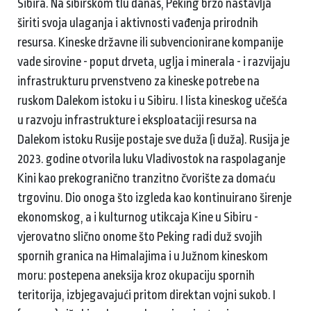
Sibira. Na sibirskom tlu danas, Peking brzo nastavlja
širiti svoja ulaganja i aktivnosti vađenja prirodnih
resursa. Kineske državne ili subvencionirane kompanije
vade sirovine - poput drveta, uglja i minerala - i razvijaju
infrastrukturu prvenstveno za kineske potrebe na
ruskom Dalekom istoku i u Sibiru. I lista kineskog učešća
u razvoju infrastrukture i eksploataciji resursa na
Dalekom istoku Rusije postaje sve duža (i duža). Rusija je
2023. godine otvorila luku Vladivostok na raspolaganje
Kini kao prekogranično tranzitno čvorište za domaću
trgovinu. Dio onoga što izgleda kao kontinuirano širenje
ekonomskog, a i kulturnog utikcaja Kine u Sibiru -
vjerovatno slično onome što Peking radi duž svojih
spornih granica na Himalajima i u Južnom kineskom
moru: postepena aneksija kroz okupaciju spornih
teritorija, izbjegavajući pritom direktan vojni sukob. I