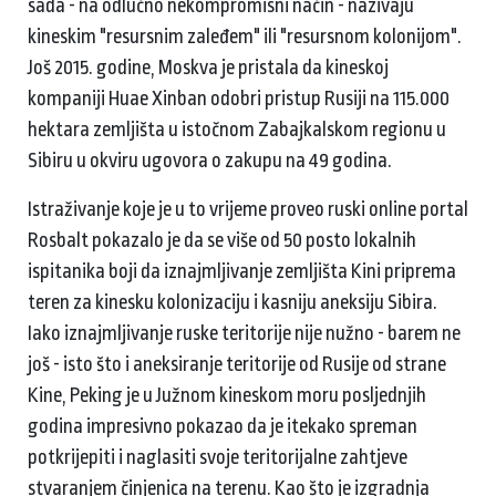
sada - na odlučno nekompromisni način - nazivaju
kineskim "resursnim zaleđem" ili "resursnom kolonijom".
Još 2015. godine, Moskva je pristala da kineskoj
kompaniji Huae Xinban odobri pristup Rusiji na 115.000
hektara zemljišta u istočnom Zabajkalskom regionu u
Sibiru u okviru ugovora o zakupu na 49 godina.
Istraživanje koje je u to vrijeme proveo ruski online portal
Rosbalt pokazalo je da se više od 50 posto lokalnih
ispitanika boji da iznajmljivanje zemljišta Kini priprema
teren za kinesku kolonizaciju i kasniju aneksiju Sibira.
Iako iznajmljivanje ruske teritorije nije nužno - barem ne
još - isto što i aneksiranje teritorije od Rusije od strane
Kine, Peking je u Južnom kineskom moru posljednjih
godina impresivno pokazao da je itekako spreman
potkrijepiti i naglasiti svoje teritorijalne zahtjeve
stvaranjem činjenica na terenu. Kao što je izgradnja