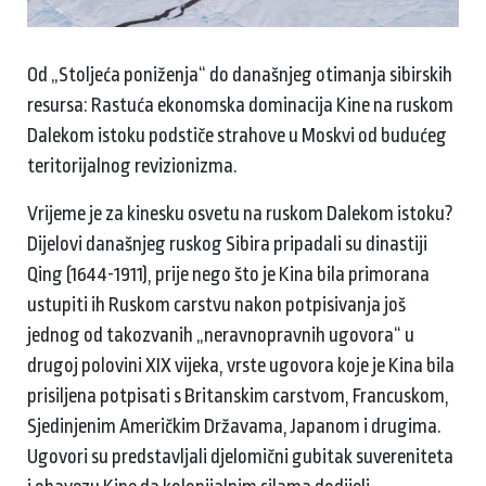
Od „Stoljeća poniženja“ do današnjeg otimanja sibirskih
resursa: Rastuća ekonomska dominacija Kine na ruskom
Dalekom istoku podstiče strahove u Moskvi od budućeg
teritorijalnog revizionizma.
Vrijeme je za kinesku osvetu na ruskom Dalekom istoku?
Dijelovi današnjeg ruskog Sibira pripadali su dinastiji
Qing (1644-1911), prije nego što je Kina bila primorana
ustupiti ih Ruskom carstvu nakon potpisivanja još
jednog od takozvanih „neravnopravnih ugovora“ u
drugoj polovini XIX vijeka, vrste ugovora koje je Kina bila
prisiljena potpisati s Britanskim carstvom, Francuskom,
Sjedinjenim Američkim Državama, Japanom i drugima.
Ugovori su predstavljali djelomični gubitak suvereniteta