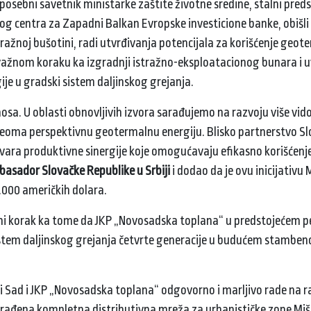
sebni savetnik ministarke zaštite životne sredine, stalni pred
og centra za Zapadni Balkan Evropske investicione banke, obišli 
tražnoj bušotini, radi utvrđivanja potencijala za korišćenje geot
 važnom koraku ka izgradnji istražno-eksploatacionog bunara i 
ije u gradski sistem daljinskog grejanja.
osa. U oblasti obnovljivih izvora sarađujemo na razvoju više vid
, veoma perspektivnu geotermalnu energiju. Blisko partnerstvo S
vara produktivne sinergije koje omogućavaju efikasno korišćenje
asador Slovačke Republike u Srbiji
i dodao da je ovu inicijativu
.000 američkih dolara.
čni korak ka tome da JKP „Novosadska toplana“ u predstojećem p
istem daljinskog grejanja četvrte generacije u budućem stamben
i Sad i JKP „Novosadska toplana“ odgovorno i marljivo rade na r
građena kompletna distributivna mreža za urbanističke zone Mišel