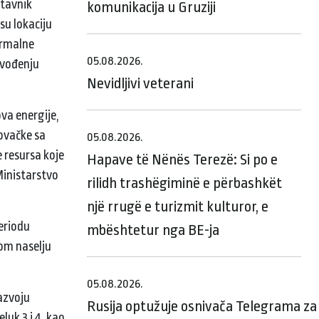
stavnik
komunikacija u Gruziji
su lokaciju
ermalne
05.08.2026.
uvođenju
Nevidljivi veterani
ova energije,
lovačke sa
05.08.2026.
 resursa koje
Hapave të Nënës Terezë: Si po e
 Ministarstvo
rilidh trashëgiminë e përbashkët
një rrugë e turizmit kulturor, e
eriodu
mbështetur nga BE-ja
om naselju
05.08.2026.
azvoju
Rusija optužuje osnivača Telegrama za 
uk 3 i 4, kao