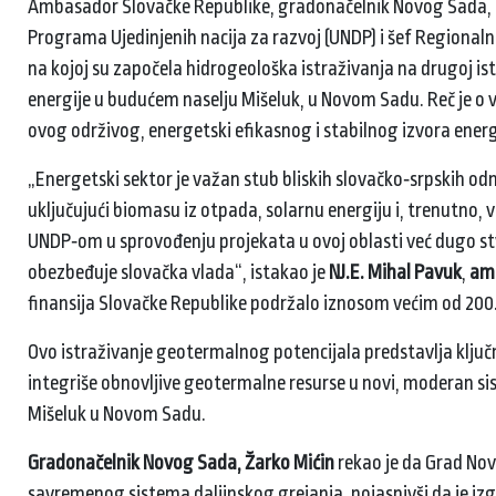
Ambasador Slovačke Republike, gradonačelnik Novog Sada, po
Programa Ujedinjenih nacija za razvoj (UNDP) i šef Regionaln
na kojoj su započela hidrogeološka istraživanja na drugoj is
energije u budućem naselju Mišeluk, u Novom Sadu. Reč je o
ovog održivog, energetski efikasnog i stabilnog izvora energ
„Energetski sektor je važan stub bliskih slovačko‑srpskih odn
uključujući biomasu iz otpada, solarnu energiju i, trenutno
UNDP‑om u sprovođenju projekata u ovoj oblasti već dugo st
obezbeđuje slovačka vlada“, istakao je
NJ.E. Mihal Pavuk
,
amb
finansija Slovačke Republike podržalo iznosom većim od 200
Ovo istraživanje geotermalnog potencijala predstavlja klju
integriše obnovljive geotermalne resurse u novi, moderan s
Mišeluk u Novom Sadu.
Gradonačelnik Novog Sada, Žarko Mićin
rekao je da
Grad Nov
savremenog sistema daljinskog grejanja, pojasnivši da je iz