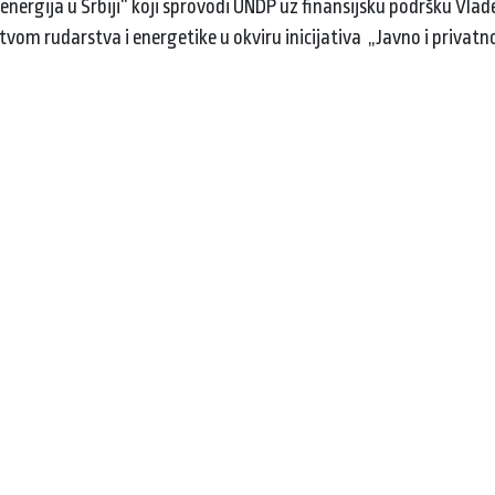
ergija u Srbiji“ koji sprovodi UNDP uz finansijsku podršku Vlade
tvom rudarstva i energetike u okviru inicijativa „Javno i privatn