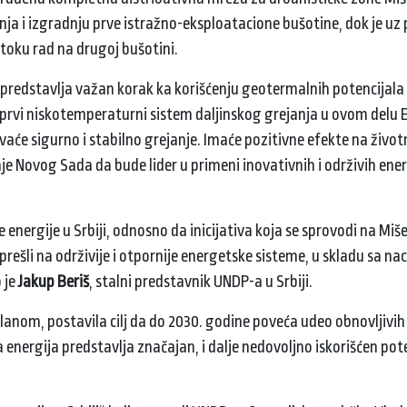
nja i izgradnju prve istražno-eksploatacione bušotine, dok je uz
toku rad na drugoj bušotini.
predstavlja važan korak ka korišćenju geotermalnih potencijala
 prvi niskotemperaturni sistem daljinskog grejanja u ovom delu 
vaće sigurno i stabilno grejanje. Imaće pozitivne efekte na život
nje Novog Sada da bude lider u primeni inovativnih i održivih ene
 energije u Srbiji, odnosno da inicijativa koja se sprovodi na Mi
 prešli na održivije i otpornije energetske sisteme, u skladu sa n
 je
Jakup Beriš
, stalni predstavnik UNDP-a u Srbiji.
planom, postavila cilj da do 2030. godine poveća udeo obnovljivih
nergija predstavlja značajan, i dalje nedovoljno iskorišćen pote