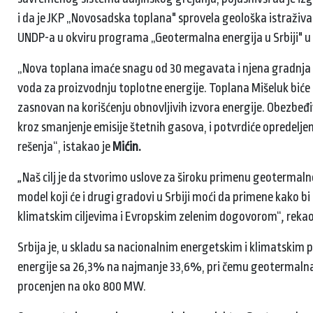
i da je JKP „Novosadska toplana" sprovela geološka istraživa
UNDP-a u okviru programa „Geotermalna energija u Srbiji" u 
„Nova toplana imaće snagu od 30 megavata i njena gradnja 
voda za proizvodnju toplotne energije. Toplana Mišeluk biće
zasnovan na korišćenju obnovljivih izvora energije. Obezbeđi
kroz smanjenje emisije štetnih gasova, i potvrdiće opredelje
rešenja“, istakao je
Mićin.
„
Naš cilj je da stvorimo uslove za široku primenu geotermalne
model koji će i drugi gradovi u Srbiji moći da primene kako bi
klimatskim ciljevima i Evropskim zelenim dogovorom“
,
rekao
Srbija je, u skladu sa nacionalnim energetskim i klimatskim 
energije sa 26,3% na najmanje 33,6%, pri čemu geotermalna e
procenjen na oko 800 MW.