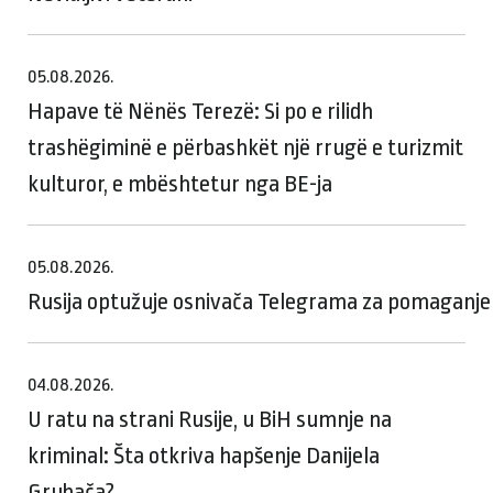
05.08.2026.
Hapave të Nënës Terezë: Si po e rilidh
trashëgiminë e përbashkët një rrugë e turizmit
kulturor, e mbështetur nga BE-ja
05.08.2026.
Rusija optužuje osnivača Telegrama za pomaganje te
04.08.2026.
U ratu na strani Rusije, u BiH sumnje na
kriminal: Šta otkriva hapšenje Danijela
Grubača?