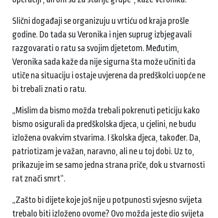
Slični događaji se organizuju u vrtiću od kraja prošle
godine. Do tada su Veronika i njen suprug izbjegavali
razgovarati o ratu sa svojim djetetom. Međutim,
Veronika sada kaže da nije sigurna šta može učiniti da
utiče na situaciju i ostaje uvjerena da predškolci uopće ne
bi trebali znati o ratu.
„Mislim da bismo možda trebali pokrenuti peticiju kako
bismo osigurali da predškolska djeca, u cjelini, ne budu
izložena ovakvim stvarima. I školska djeca, također. Da,
patriotizam je važan, naravno, ali ne u toj dobi. Uz to,
prikazuje im se samo jedna strana priče, dok u stvarnosti
rat znači smrt“.
„Zašto bi dijete koje još nije u potpunosti svjesno svijeta
trebalo biti izloženo ovome? Ovo možda jeste dio svijeta