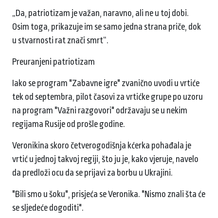
„Da, patriotizam je važan, naravno, ali ne u toj dobi.
Osim toga, prikazuje im se samo jedna strana priče, dok
u stvarnosti rat znači smrt“.
Preuranjeni patriotizam
Iako se program "Zabavne igre" zvanično uvodi u vrtiće
tek od septembra, pilot časovi za vrtićke grupe po uzoru
na program "Važni razgovori" održavaju se u nekim
regijama Rusije od prošle godine.
Veronikina skoro četverogodišnja kćerka pohađala je
vrtić u jednoj takvoj regiji, što ju je, kako vjeruje, navelo
da predloži ocu da se prijavi za borbu u Ukrajini.
"Bili smo u šoku", prisjeća se Veronika. "Nismo znali šta će
se sljedeće dogoditi".