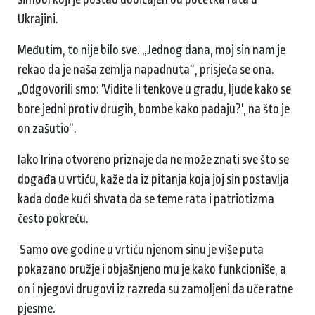
Ukrajini.
Međutim, to nije bilo sve. „Jednog dana, moj sin nam je
rekao da je naša zemlja napadnuta“, prisjeća se ona.
„Odgovorili smo: 'Vidite li tenkove u gradu, ljude kako se
bore jedni protiv drugih, bombe kako padaju?', na što je
on zašutio“.
Iako Irina otvoreno priznaje da ne može znati sve što se
događa u vrtiću, kaže da iz pitanja koja joj sin postavlja
kada dođe kući shvata da se teme rata i patriotizma
često pokreću.
Samo ove godine u vrtiću njenom sinu je više puta
pokazano oružje i objašnjeno mu je kako funkcioniše, a
on i njegovi drugovi iz razreda su zamoljeni da uče ratne
pjesme.