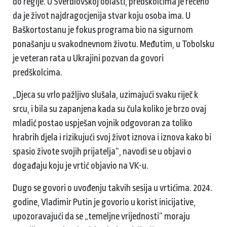
do regije. U Sverdlovskoj oblasti, predškolcima je rečeno
da je život najdragocjenija stvar koju osoba ima. U
Baškortostanu je fokus programa bio na sigurnom
ponašanju u svakodnevnom životu. Međutim, u Tobolsku
je veteran rata u Ukrajini pozvan da govori
predškolcima.
„Djeca su vrlo pažljivo slušala, uzimajući svaku riječ k
srcu, i bila su zapanjena kada su čula koliko je brzo ovaj
mladić postao uspješan vojnik odgovoran za toliko
hrabrih djela i rizikujući svoj život iznova i iznova kako bi
spasio živote svojih prijatelja“, navodi se u objavi o
događaju koju je vrtić objavio na VK-u.
Dugo se govori o uvođenju takvih sesija u vrtićima. 2024.
godine, Vladimir Putin je govorio u korist inicijative,
upozoravajući da se „temeljne vrijednosti“ moraju