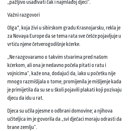
„pažljivo usađivati ​​čak i najmlađoj djeci“.
Važni razgovori
Olga*, koja živi u sibirskom gradu Krasnojarsku, rekla je
za Novaya Europe da se tema rata sve češće pojavljuje u
vrtiću njene četverogodišnje kćerke.
„Ne razgovaramo o takvim stvarima pred našom
kćerkom, ali ona je nedavno počela pitati o ratu i
vojnicima“, kaže ona, dodajući da, iako u početku nije
mnogo razmišljala o tome, promijenila je mišljenje kada
je primijetila da su se u školi pojavili plakati koji pozivaju
djecu da idu u rat.
Djeca su učila pjesme o odbrani domovine; a njihova
učiteljica im je govorila da „svi dječaci moraju odrasti da
brane zemlju“.