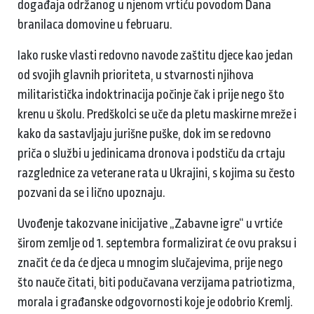
događaja održanog u njenom vrtiću povodom Dana
branilaca domovine u februaru.
Iako ruske vlasti redovno navode zaštitu djece kao jedan
od svojih glavnih prioriteta, u stvarnosti njihova
militaristička indoktrinacija počinje čak i prije nego što
krenu u školu. Predškolci se uče da pletu maskirne mreže i
kako da sastavljaju jurišne puške, dok im se redovno
priča o službi u jedinicama dronova i podstiču da crtaju
razglednice za veterane rata u Ukrajini, s kojima su često
pozvani da se i lično upoznaju.
Uvođenje takozvane inicijative „Zabavne igre“ u vrtiće
širom zemlje od 1. septembra formalizirat će ovu praksu i
značit će da će djeca u mnogim slučajevima, prije nego
što nauče čitati, biti podučavana verzijama patriotizma,
morala i građanske odgovornosti koje je odobrio Kremlj.