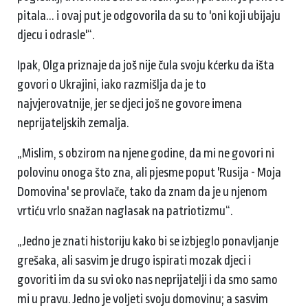
pitala... i ovaj put je odgovorila da su to 'oni koji ubijaju
djecu i odrasle'“.
Ipak, Olga priznaje da još nije čula svoju kćerku da išta
govori o Ukrajini, iako razmišlja da je to
najvjerovatnije, jer se djeci još ne govore imena
neprijateljskih zemalja.
„Mislim, s obzirom na njene godine, da mi ne govori ni
polovinu onoga što zna, ali pjesme poput 'Rusija - Moja
Domovina' se provlače, tako da znam da je u njenom
vrtiću vrlo snažan naglasak na patriotizmu“.
„Jedno je znati historiju kako bi se izbjeglo ponavljanje
grešaka, ali sasvim je drugo ispirati mozak djeci i
govoriti im da su svi oko nas neprijatelji i da smo samo
mi u pravu. Jedno je voljeti svoju domovinu; a sasvim