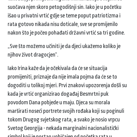
suočava njen skoro petogodišnji sin. Iako je u početku
išao u privatni vrtić gdje se teme poput patriotizma i
rata gotovo nikada nisu doticale, sve se promijenilo
nakon što je počeo pohađati državni vrtić sa tri godine.
„Sve što možemo učiniti je da djeci ukažemo koliko je
njihov život dragocjen“.
Iako Irina kaže da je očekivala da će se situacija
promijeniti, priznaje da nije imala pojma da će se to
dogoditi u tolikoj mjeri. Prvi znakovi upozorenja došli su
kada je vrtić organizirao događaj Besmrtni puk
povodom Dana pobjede u maju. Djeca su morala
marširati noseći portrete svojih rođaka koji su poginuli
tokom Drugog svjetskog rata, a svako je nosio vrpcu
Svetog Georgija - nekada marginalni nacionalistički
simbol koji je postao uobičajen od početka rata u