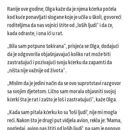
Ranije ove godine, Olga kaže da je njena kćerka počela
kod kuće ponavljati slogane koje je učila u školi, govoreći
roditeljima da nas vojnici štite od „loših ljudi“ i da će,
kada odraste, i ona ići u rat.
„Bila sam potpuno šokirana“, prisjeća se Olga, dodajući
da je odgovorila objašnjavajući koliko rat može biti
zastrašujući i pozivajući svoju kćerku da zapamti da
„ništa nije važnije od života“.
„Mislim da je jedini način da se ovo suprotstavi razgovor
sa svojim djetetom. Lično sam morala objasniti svojoj
kćerki šta je rat i zašto je loš i zastrašujući“, kaže Olga.
„Kada sam pitala kćerku ko su 'loši ljudi', nije mi mogla
reći. Nakon što je drugi put vidjela avion, rekla je: 'Mama,
pogledaj, avion nas štiti od loših ljudi', pa sam je ponovo