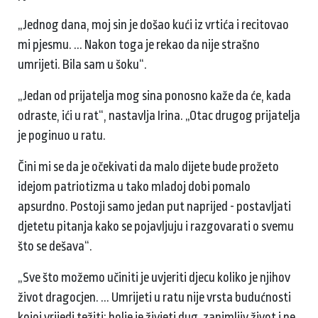
„Jednog dana, moj sin je došao kući iz vrtića i recitovao
mi pjesmu. ... Nakon toga je rekao da nije strašno
umrijeti. Bila sam u šoku“.
„Jedan od prijatelja mog sina ponosno kaže da će, kada
odraste, ići u rat“, nastavlja Irina. „Otac drugog prijatelja
je poginuo u ratu.
Čini mi se da je očekivati ​​da malo dijete bude prožeto
idejom patriotizma u tako mladoj dobi pomalo
apsurdno. Postoji samo jedan put naprijed - postavljati
djetetu pitanja kako se pojavljuju i razgovarati o svemu
što se dešava“.
„Sve što možemo učiniti je uvjeriti djecu koliko je njihov
život dragocjen. ... Umrijeti u ratu nije vrsta budućnosti
kojoj vrijedi težiti; bolje je živjeti dug, zanimljiv život i ne