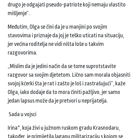
drugo je odgajati pseudo-patriote koji nemaju vlastito
mišljenje“.
Međutim, Olga se čini da je u manjini po svojim
stavovima i priznaje da joj je teško uticati na situaciju,
jer većina roditelja ne vidi ništa loše u takvim
razgovorima.
„Mislim da je jedini način da se tome suprotstavite
razgovor sa svojim djetetom. Lično sam morala objasniti
svojoj kćerki šta je rat i zašto je loš i zastrašujući“, kaže
Olga, iako dodaje da to mora činiti pažljivo, jer samo
jedan lapsus može da je pretvori u neprijatelja.
Sada u vojsci
Irina*, koja živi u južnom ruskom gradu Krasnodaru,
također, je primijetila laganu militarizaciju s kojom se