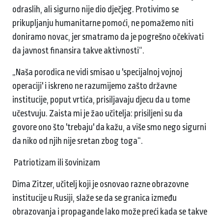
odraslih, ali sigurno nije dio dječjeg. Protivimo se
prikupljanju humanitarne pomoći, ne pomažemo niti
doniramo novac, jer smatramo da je pogrešno očekivati ​​
da javnost finansira takve aktivnosti“.
„Naša porodica ne vidi smisao u 'specijalnoj vojnoj
operaciji' i iskreno ne razumijemo zašto državne
institucije, poput vrtića, prisiljavaju djecu da u tome
učestvuju. Zaista mi je žao učitelja: prisiljeni su da
govore ono što 'trebaju' da kažu, a više smo nego sigurni
da niko od njih nije sretan zbog toga“.
Patriotizam ili šovinizam
Dima Zitzer, učitelj koji je osnovao razne obrazovne
institucije u Rusiji, slaže se da se granica između
obrazovanja i propagande lako može preći kada se takve