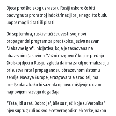
Djeca predškolskog uzrasta u Rusiji uskoro će biti
podvrgnuta proratnoj indoktrinaciji prije nego što budu
uopće mogli čitati ili pisati
Od septembra, ruski vrtići će uvesti svoj novi
propagandni program za predškolce, jezivo nazvan
"Zabavne igre". Inicijativa, koja je zasnovana na
obaveznim časovima "Važni razgovori" koji se predaju
školskoj djeci u Rusiji, izgleda da ima za cilj normalizaciju
prisustva rata i propagande u obrazovnom sistemu
zemlje. Novaya Europe je razgovarala s roditeljima
predškolaca kako bi saznala njihovo mišljenje o ovom
najnovijem razvoju događaja.
"Tata, idi u rat. Dobro je", bile su riječi koje su Veronika* i
njen suprug čuli od svoje četverogodišnje kćerke, nakon