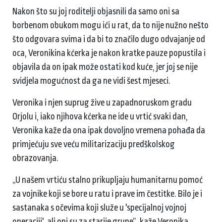
Nakon što su joj roditelji objasnili da samo oni sa
borbenom obukom mogu ići u rat, da to nije nužno nešto
što odgovara svima i da bi to značilo dugo odvajanje od
oca, Veronikina kćerka je nakon kratke pauze popustila i
objavila da on ipak može ostati kod kuće, jer joj se nije
svidjela mogućnost da ga ne vidi šest mjeseci.
Veronika i njen suprug žive u zapadnoruskom gradu
Orjolu i, iako njihova kćerka ne ide u vrtić svaki dan,
Veronika kaže da ona ipak dovoljno vremena pohađa da
primjećuju sve veću militarizaciju predškolskog
obrazovanja.
„U našem vrtiću stalno prikupljaju humanitarnu pomoć
za vojnike koji se bore u ratu i prave im čestitke. Bilo je i
sastanaka s očevima koji služe u 'specijalnoj vojnoj
operaciji', ali oni su za starije grupe“, kaže Veronika.