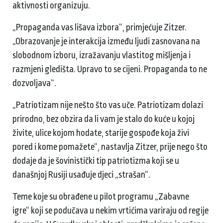
aktivnosti organizuju.
„Propaganda vas lišava izbora“, primjećuje Zitzer.
„Obrazovanje je interakcija između ljudi zasnovana na
slobodnom izboru, izražavanju vlastitog mišljenja i
razmjeni gledišta. Upravo to se cijeni. Propaganda to ne
dozvoljava“.
„Patriotizam nije nešto što vas uče. Patriotizam dolazi
prirodno, bez obzira da li vam je stalo do kuće u kojoj
živite, ulice kojom hodate, starije gospođe koja živi
pored i kome pomažete“, nastavlja Zitzer, prije nego što
dodaje da je šovinistički tip patriotizma koji se u
današnjoj Rusiji usađuje djeci „strašan“.
Teme koje su obrađene u pilot programu „Zabavne
igre“ koji se podučava u nekim vrtićima variraju od regije