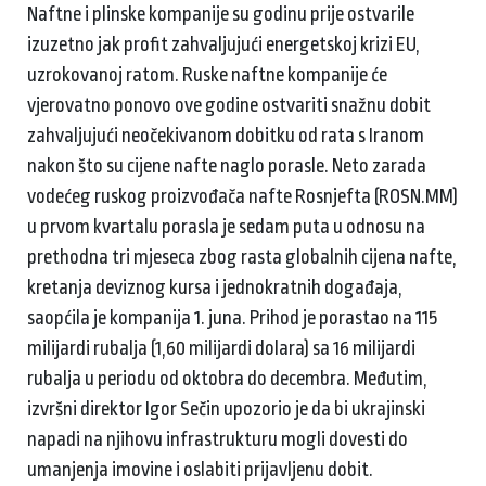
Naftne i plinske kompanije su godinu prije ostvarile
izuzetno jak profit zahvaljujući energetskoj krizi EU,
uzrokovanoj ratom. Ruske naftne kompanije će
vjerovatno ponovo ove godine ostvariti snažnu dobit
zahvaljujući neočekivanom dobitku od rata s Iranom
nakon što su cijene nafte naglo porasle. Neto zarada
vodećeg ruskog proizvođača nafte Rosnjefta (ROSN.MM)
u prvom kvartalu porasla je sedam puta u odnosu na
prethodna tri mjeseca zbog rasta globalnih cijena nafte,
kretanja deviznog kursa i jednokratnih događaja,
saopćila je kompanija 1. juna. Prihod je porastao na 115
milijardi rubalja (1,60 milijardi dolara) sa 16 milijardi
rubalja u periodu od oktobra do decembra. Međutim,
izvršni direktor Igor Sečin upozorio je da bi ukrajinski
napadi na njihovu infrastrukturu mogli dovesti do
umanjenja imovine i oslabiti prijavljenu dobit.