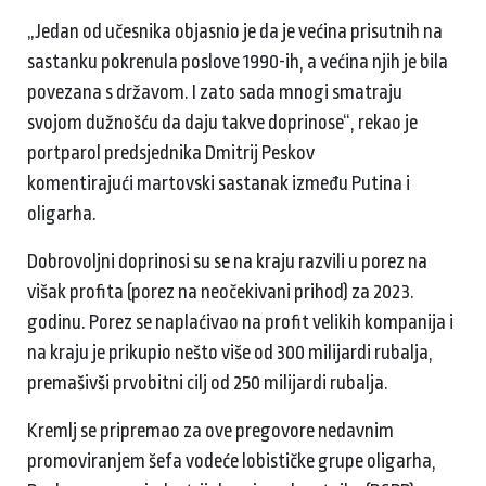
„Jedan od učesnika objasnio je da je većina prisutnih na
sastanku pokrenula poslove 1990-ih, a većina njih je bila
povezana s državom. I zato sada mnogi smatraju
svojom dužnošću da daju takve doprinose“, rekao je
portparol predsjednika Dmitrij Peskov
komentirajući martovski sastanak između Putina i
oligarha.
Dobrovoljni doprinosi su se na kraju razvili u porez na
višak profita (porez na neočekivani prihod) za 2023.
godinu. Porez se naplaćivao na profit velikih kompanija i
na kraju je prikupio nešto više od 300 milijardi rubalja,
premašivši prvobitni cilj od 250 milijardi rubalja.
Kremlj se pripremao za ove pregovore nedavnim
promoviranjem šefa vodeće lobističke grupe oligarha,