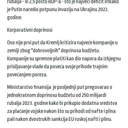
rubalja - ili 2,5 posto BDP-a - što je najveći deficit otkako
je Putin naredio potpunu invaziju na Ukrajinu 2022.
godine.
Korporativni doprinosi
Ovo nije prvi put da Kremlj kritizira najveće kompanije u
zemlji zbog "dobrovoljnih" doprinosa budžetu.
Kompanije su spremne platiti kao dio napora da izbjegnu
prisiljavanje vlade da poveća svoje prihode trajnim
povećanjem poreza.
Ministarstvo finansija je posljednji put pregovarao o
jednokratnom doprinosu budžetu od 250 milijardi
rubalja 2023. godine kako bi prikupio dodatna sredstva
za plaćanje vojske nakon što su prihodi od nafte i plina
pali nakon dvostrukih sankcija EU ruskoj nafti i plinu.