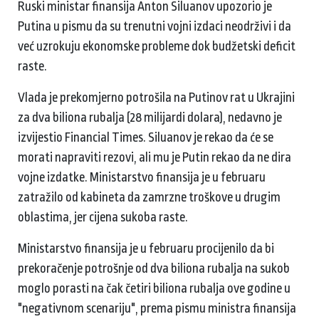
Ruski ministar finansija Anton Siluanov upozorio je
Putina u pismu da su trenutni vojni izdaci neodrživi i da
već uzrokuju ekonomske probleme dok budžetski deficit
raste.
Vlada je prekomjerno potrošila na Putinov rat u Ukrajini
za dva biliona rubalja (28 milijardi dolara), nedavno je
izvijestio Financial Times. Siluanov je rekao da će se
morati napraviti rezovi, ali mu je Putin rekao da ne dira
vojne izdatke. Ministarstvo finansija je u februaru
zatražilo od kabineta da zamrzne troškove u drugim
oblastima, jer cijena sukoba raste.
Ministarstvo finansija je u februaru procijenilo da bi
prekoračenje potrošnje od dva biliona rubalja na sukob
moglo porasti na čak četiri biliona rubalja ove godine u
"negativnom scenariju", prema pismu ministra finansija