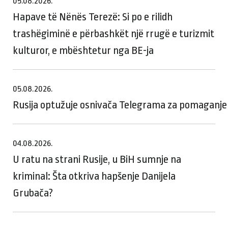
05.08.2026.
Hapave të Nënës Terezë: Si po e rilidh
trashëgiminë e përbashkët një rrugë e turizmit
kulturor, e mbështetur nga BE-ja
05.08.2026.
Rusija optužuje osnivača Telegrama za pomaganje te
04.08.2026.
U ratu na strani Rusije, u BiH sumnje na
kriminal: Šta otkriva hapšenje Danijela
Grubača?