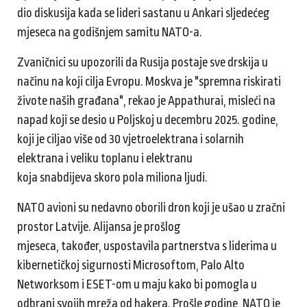
dio diskusija kada se lideri sastanu u Ankari sljedećeg
mjeseca na godišnjem samitu NATO-a.
Zvaničnici su upozorili da Rusija postaje sve drskija u
načinu na koji cilja Evropu. Moskva je "spremna riskirati
živote naših građana", rekao je Appathurai, misleći na
napad koji se desio u Poljskoj u decembru 2025. godine,
koji je ciljao više od 30 vjetroelektrana i solarnih
elektrana i veliku toplanu i elektranu
koja snabdijeva skoro pola miliona ljudi.
NATO avioni su nedavno oborili dron koji je ušao u zračni
prostor Latvije. Alijansa je prošlog
mjeseca, također, uspostavila partnerstva s liderima u
kibernetičkoj sigurnosti Microsoftom, Palo Alto
Networksom i ESET-om u maju kako bi pomogla u
odbrani svojih mreža od hakera. Prošle godine, NATO je