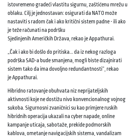
istovremeno gradeći vlastitu sigurnu, zaštićenu mrežu u
oblaku. Cilj je jednostavan: osigurati da NATO može
nastaviti s radom čak i ako kritični sistem padne - ili ako
je teže računati na podršku
Sjedinjenih Američkih Država, rekao je Appathurai.
„Čak i ako bi došlo do pritiska... da iz nekog razloga
podrška SAD-a bude smanjena, mogli biste dizajnirati
sistem tako da ima dovoljno redundantnosti“, rekao
je Appathurai.
Hibridno ratovanje obuhvata niz neprijateljskih
aktivnosti koje ne dostižu nivo konvencionalnog vojnog
sukoba. Sigurnosni zvaničnici su kao primjere ruskih
hibridnih operacija ukazali na cyber napade, online
kampanje uticaja, sabotaže, prekide podmorskih
kablova, ometanje navigacijskih sistema, vandalizam