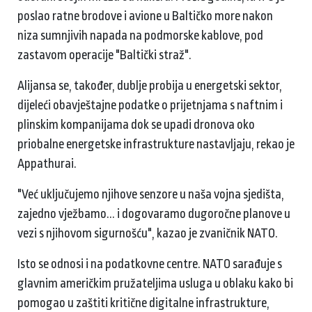
poslao ratne brodove i avione u Baltičko more nakon
niza sumnjivih napada na podmorske kablove, pod
zastavom operacije "Baltički straž".
Alijansa se, također, dublje probija u energetski sektor,
dijeleći obavještajne podatke o prijetnjama s naftnim i
plinskim kompanijama dok se upadi dronova oko
priobalne energetske infrastrukture nastavljaju, rekao je
Appathurai.
"Već uključujemo njihove senzore u naša vojna sjedišta,
zajedno vježbamo... i dogovaramo dugoročne planove u
vezi s njihovom sigurnošću", kazao je zvaničnik NATO.
Isto se odnosi i na podatkovne centre. NATO sarađuje s
glavnim američkim pružateljima usluga u oblaku kako bi
pomogao u zaštiti kritične digitalne infrastrukture,