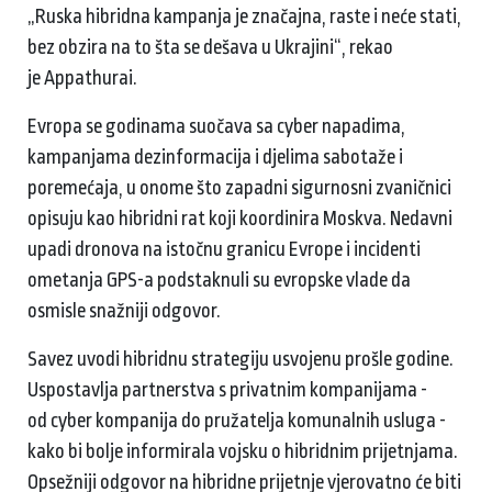
„Ruska hibridna kampanja je značajna, raste i neće stati,
bez obzira na to šta se dešava u Ukrajini“, rekao
je Appathurai.
Evropa se godinama suočava sa cyber napadima,
kampanjama dezinformacija i djelima sabotaže i
poremećaja, u onome što zapadni sigurnosni zvaničnici
opisuju kao hibridni rat koji koordinira Moskva. Nedavni
upadi dronova na istočnu granicu Evrope i incidenti
ometanja GPS-a podstaknuli su evropske vlade da
osmisle snažniji odgovor.
Savez uvodi hibridnu strategiju usvojenu prošle godine.
Uspostavlja partnerstva s privatnim kompanijama -
od cyber kompanija do pružatelja komunalnih usluga -
kako bi bolje informirala vojsku o hibridnim prijetnjama.
Opsežniji odgovor na hibridne prijetnje vjerovatno će biti