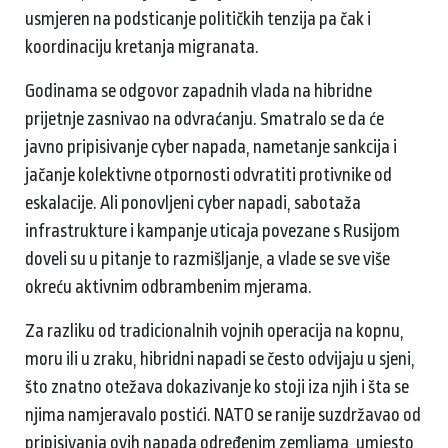
usmjeren na podsticanje političkih tenzija pa čak i
koordinaciju kretanja migranata.
Godinama se odgovor zapadnih vlada na hibridne
prijetnje zasnivao na odvraćanju. Smatralo se da će
javno pripisivanje cyber napada, nametanje sankcija i
jačanje kolektivne otpornosti odvratiti protivnike od
eskalacije. Ali ponovljeni cyber napadi, sabotaža
infrastrukture i kampanje uticaja povezane s Rusijom
doveli su u pitanje to razmišljanje, a vlade se sve više
okreću aktivnim odbrambenim mjerama.
Za razliku od tradicionalnih vojnih operacija na kopnu,
moru ili u zraku, hibridni napadi se često odvijaju u sjeni,
što znatno otežava dokazivanje ko stoji iza njih i šta se
njima namjeravalo postići. NATO se ranije suzdržavao od
pripisivanja ovih napada određenim zemljama, umjesto