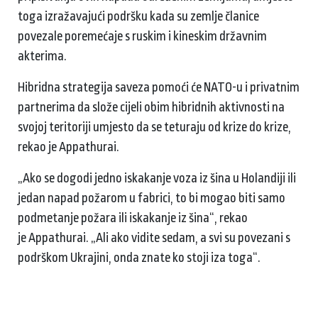
toga izražavajući podršku kada su zemlje članice
povezale poremećaje s ruskim i kineskim državnim
akterima.
Hibridna strategija saveza pomoći će NATO-u i privatnim
partnerima da slože cijeli obim hibridnih aktivnosti na
svojoj teritoriji umjesto da se teturaju od krize do krize,
rekao je Appathurai.
„Ako se dogodi jedno iskakanje voza iz šina u Holandiji ili
jedan napad požarom u fabrici, to bi mogao biti samo
podmetanje požara ili iskakanje iz šina“, rekao
je Appathurai. „Ali ako vidite sedam, a svi su povezani s
podrškom Ukrajini, onda znate ko stoji iza toga“.