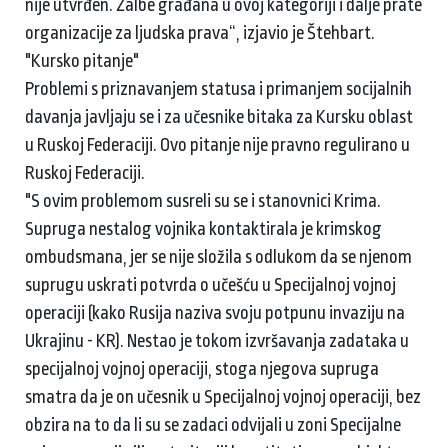
nije utvrđen. Žalbe građana u ovoj kategoriji i dalje prate
organizacije za ljudska prava“, izjavio je Štehbart.
"Kursko pitanje"
Problemi s priznavanjem statusa i primanjem socijalnih
davanja javljaju se i za učesnike bitaka za Kursku oblast
u Ruskoj Federaciji. Ovo pitanje nije pravno regulirano u
Ruskoj Federaciji.
"S ovim problemom susreli su se i stanovnici Krima.
Supruga nestalog vojnika kontaktirala je krimskog
ombudsmana, jer se nije složila s odlukom da se njenom
suprugu uskrati potvrda o učešću u Specijalnoj vojnoj
operaciji (kako Rusija naziva svoju potpunu invaziju na
Ukrajinu - KR). Nestao je tokom izvršavanja zadataka u
specijalnoj vojnoj operaciji, stoga njegova supruga
smatra da je on učesnik u Specijalnoj vojnoj operaciji, bez
obzira na to da li su se zadaci odvijali u zoni Specijalne