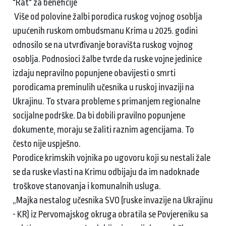
"Rat" za beneficije
Više od polovine žalbi porodica ruskog vojnog osoblja
upućenih ruskom ombudsmanu Krima u 2025. godini
odnosilo se na utvrđivanje boravišta ruskog vojnog
osoblja. Podnosioci žalbe tvrde da ruske vojne jedinice
izdaju nepravilno popunjene obavijesti o smrti
porodicama preminulih učesnika u ruskoj invaziji na
Ukrajinu. To stvara probleme s primanjem regionalne
socijalne podrške. Da bi dobili pravilno popunjene
dokumente, moraju se žaliti raznim agencijama. To
često nije uspješno.
Porodice krimskih vojnika po ugovoru koji su nestali žale
se da ruske vlasti na Krimu odbijaju da im nadoknade
troškove stanovanja i komunalnih usluga.
„Majka nestalog učesnika SVO (ruske invazije na Ukrajinu
- KR) iz Pervomajskog okruga obratila se Povjereniku sa