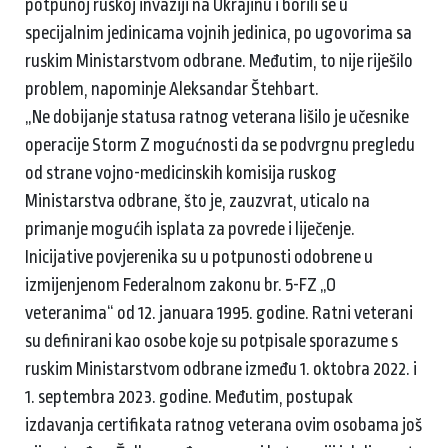
potpunoj ruskoj invaziji na Ukrajinu i borili se u
specijalnim jedinicama vojnih jedinica, po ugovorima sa
ruskim Ministarstvom odbrane. Međutim, to nije riješilo
problem, napominje Aleksandar Štehbart.
„Ne dobijanje statusa ratnog veterana lišilo je učesnike
operacije Storm Z mogućnosti da se podvrgnu pregledu
od strane vojno-medicinskih komisija ruskog
Ministarstva odbrane, što je, zauzvrat, uticalo na
primanje mogućih isplata za povrede i liječenje.
Inicijative povjerenika su u potpunosti odobrene u
izmijenjenom Federalnom zakonu br. 5-FZ „O
veteranima“ od 12. januara 1995. godine. Ratni veterani
su definirani kao osobe koje su potpisale sporazume s
ruskim Ministarstvom odbrane između 1. oktobra 2022. i
1. septembra 2023. godine. Međutim, postupak
izdavanja certifikata ratnog veterana ovim osobama još