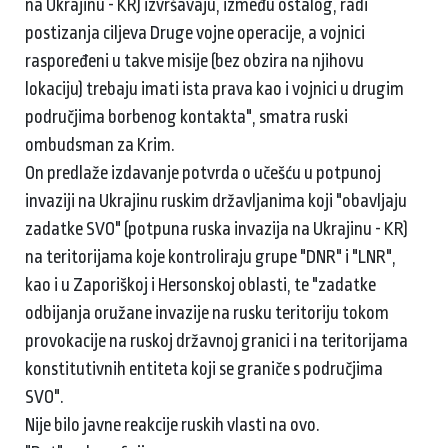
na Ukrajinu - KR) izvršavaju, između ostalog, radi
postizanja ciljeva Druge vojne operacije, a vojnici
raspoređeni u takve misije (bez obzira na njihovu
lokaciju) trebaju imati ista prava kao i vojnici u drugim
područjima borbenog kontakta", smatra ruski
ombudsman za Krim.
On predlaže izdavanje potvrda o učešću u potpunoj
invaziji na Ukrajinu ruskim državljanima koji "obavljaju
zadatke SVO" (potpuna ruska invazija na Ukrajinu - KR)
na teritorijama koje kontroliraju grupe "DNR" i "LNR",
kao i u Zaporiškoj i Hersonskoj oblasti, te "zadatke
odbijanja oružane invazije na rusku teritoriju tokom
provokacije na ruskoj državnoj granici i na teritorijama
konstitutivnih entiteta koji se graniče s područjima
SVO".
Nije bilo javne reakcije ruskih vlasti na ovo.