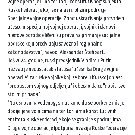
vojne operacije ili na teritoriji konstitutivnog subjekta
Ruske Federacije koji se nalazi u blizini područja
Specijalne vojne operacije. Zbog uskraćivanja potvrde o
učešću u Specijalnoj vojnoj operaciji, vojnik i članovi
njegove porodice lišeni su prava na primanje socijalne
podrške koju predviđaju savezno i regionalno
zakonodavstvo", navodi Aleksandar Štehbart.
Još 2024. godine, ruski predsjednik Vladimir Putin
nazvao je nedostatak statusa "učesnika Druge vojne
operacije" za ruske vojnike koji se bore u Kurskoj oblasti
"propustom vojnog odjeljenja" i obećao da će "dobiti sve
što im pripada".
"Na osnovu navedenog, smatramo da se borbene misije
dodijeljene vojnicima na teritorijama konstitutivnih
entiteta Ruske Federacije koje se graniče s područjima
Druge vojne operacije (potpuna invazija Ruske Federacije