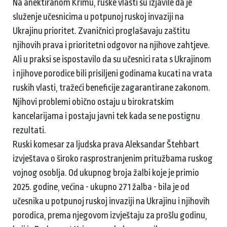
Na anektiranom Krimu, ruske vlasti su izjavile da je
služenje učesnicima u potpunoj ruskoj invaziji na
Ukrajinu prioritet. Zvaničnici proglašavaju zaštitu
njihovih prava i prioritetni odgovor na njihove zahtjeve.
Ali u praksi se ispostavilo da su učesnici rata s Ukrajinom
i njihove porodice bili prisiljeni godinama kucati na vrata
ruskih vlasti, tražeći beneficije zagarantirane zakonom.
Njihovi problemi obično ostaju u birokratskim
kancelarijama i postaju javni tek kada se ne postignu
rezultati.
Ruski komesar za ljudska prava Aleksandar Štehbart
izvještava o široko rasprostranjenim pritužbama ruskog
vojnog osoblja. Od ukupnog broja žalbi koje je primio
2025. godine, većina - ukupno 271 žalba - bila je od
učesnika u potpunoj ruskoj invaziji na Ukrajinu i njihovih
porodica, prema njegovom izvještaju za prošlu godinu,