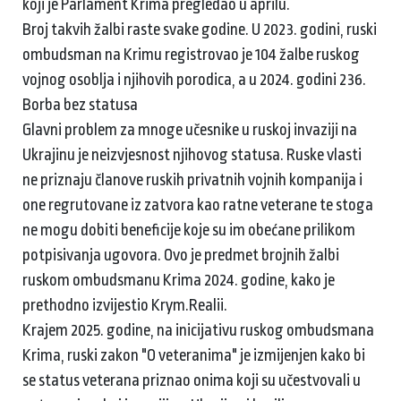
koji je Parlament Krima pregledao u aprilu.
Broj takvih žalbi raste svake godine. U 2023. godini, ruski
ombudsman na Krimu registrovao je 104 žalbe ruskog
vojnog osoblja i njihovih porodica, a u 2024. godini 236.
Borba bez statusa
Glavni problem za mnoge učesnike u ruskoj invaziji na
Ukrajinu je neizvjesnost njihovog statusa. Ruske vlasti
ne priznaju članove ruskih privatnih vojnih kompanija i
one regrutovane iz zatvora kao ratne veterane te stoga
ne mogu dobiti beneficije koje su im obećane prilikom
potpisivanja ugovora. Ovo je predmet brojnih žalbi
ruskom ombudsmanu Krima 2024. godine, kako je
prethodno izvijestio Krym.Realii.
Krajem 2025. godine, na inicijativu ruskog ombudsmana
Krima, ruski zakon "O veteranima" je izmijenjen kako bi
se status veterana priznao onima koji su učestvovali u