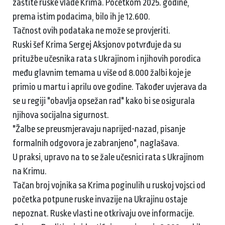
zaštite ruske vlade Krima. Početkom 2025. godine,
prema istim podacima, bilo ih je 12.600.
Tačnost ovih podataka ne može se provjeriti.
Ruski šef Krima Sergej Aksjonov potvrđuje da su
pritužbe učesnika rata s Ukrajinom i njihovih porodica
među glavnim temama u više od 8.000 žalbi koje je
primio u martu i aprilu ove godine. Također uvjerava da
se u regiji "obavlja opsežan rad" kako bi se osigurala
njihova socijalna sigurnost.
"Žalbe se preusmjeravaju naprijed-nazad, pisanje
formalnih odgovora je zabranjeno", naglašava.
U praksi, upravo na to se žale učesnici rata s Ukrajinom
na Krimu.
Tačan broj vojnika sa Krima poginulih u ruskoj vojsci od
početka potpune ruske invazije na Ukrajinu ostaje
nepoznat. Ruske vlasti ne otkrivaju ove informacije.