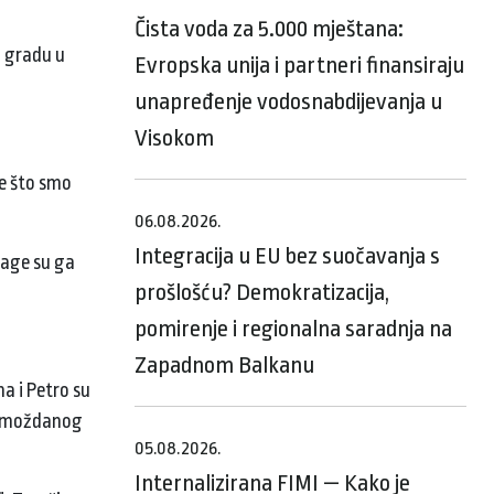
Čista voda za 5.000 mještana:
m gradu u
Evropska unija i partneri finansiraju
unapređenje vodosnabdijevanja u
.
Visokom
ve što smo
06.08.2026.
Integracija u EU bez suočavanja s
nage su ga
prošlošću? Demokratizacija,
pomirenje i regionalna saradnja na
Zapadnom Balkanu
a i Petro su
on moždanog
05.08.2026.
Internalizirana FIMI — Kako je