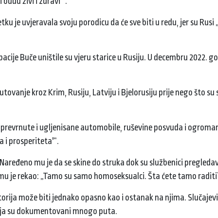
 budu živi i zdravi“ .
ku je uvjeravala svoju porodicu da će sve biti u redu, jer su Rusi
pacije Buče uništile su vjeru starice u Rusiju. U decembru 2022. 
ovanje kroz Krim, Rusiju, Latviju i Bjelorusiju prije nego što su s
ja, prevrnute i ugljenisane automobile, ruševine posvuda i ogroman
a i prosperiteta'“.
 Naređeno mu je da se skine do struka dok su službenici pregleda
a mu je rekao: „Tamo su samo homoseksualci. Šta ćete tamo radit
itorija može biti jednako opasno kao i ostanak na njima. Slučajevi
itelja su dokumentovani mnogo puta.