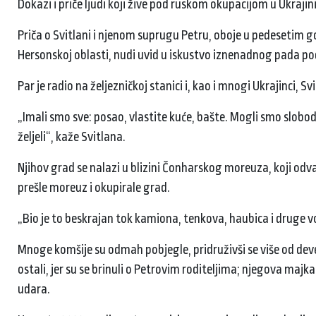
Dokazi i priče ljudi koji žive pod ruskom okupacijom u Ukrajini
Priča o Svitlani i njenom suprugu Petru, oboje u pedesetim
Hersonskoj oblasti, nudi uvid u iskustvo iznenadnog pada po
Par je radio na željezničkoj stanici i, kao i mnogi Ukrajinci, 
„Imali smo sve: posao, vlastite kuće, bašte. Mogli smo slobodn
željeli“, kaže Svitlana.
Njihov grad se nalazi u blizini Čonharskog moreuza, koji odv
prešle moreuz i okupirale grad.
„Bio je to beskrajan tok kamiona, tenkova, haubica i druge v
Mnoge komšije su odmah pobjegle, pridruživši se više od devet
ostali, jer su se brinuli o Petrovim roditeljima; njegova maj
udara.