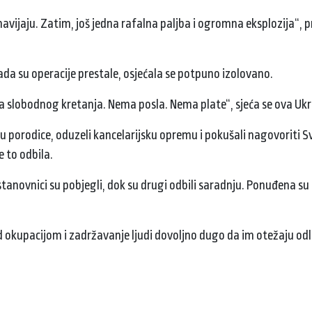
 navijaju. Zatim, još jedna rafalna paljba i ogromna eksplozija“, pr
 Kada su operacije prestale, osjećala se potpuno izolovano.
 slobodnog kretanja. Nema posla. Nema plate“, sjeća se ova Ukr
ću porodice, oduzeli kancelarijsku opremu i pokušali nagovoriti S
e to odbila.
tanovnici su pobjegli, dok su drugi odbili saradnju. Ponuđena s
 pod okupacijom i zadržavanje ljudi dovoljno dugo da im otežaju o