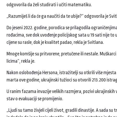
odgovorila da želi studirati i učiti matematiku.
„Razumiješ li da će ga naučiti da te ubije?“ odgovorila je Svit
Do jeseni 2022. godine, porodica se prilagodila ograničenjim
rođacima, sve dok uvođenje policijskog sata u 19 sati nije t
cijene su rasle, dok je kvalitet padao, rekla je Svitlana.
Mnoge komšije su pritvorene, pretučene ili nestale. Muškarci
licima“, rekla je.
Nakon oslobođenja Hersona, istražitelji su otkrili više mjesta 
marta ove godine, ukrajinski tužioci su otvorili 213.200 istr
U ranim fazama invazije velikih razmjera, pozivi ukrajinskih v
stav o evakuaciji se promijenio.
„Ljudi su tamo živjeli cijeli život, gradili dinastije. A sada su 