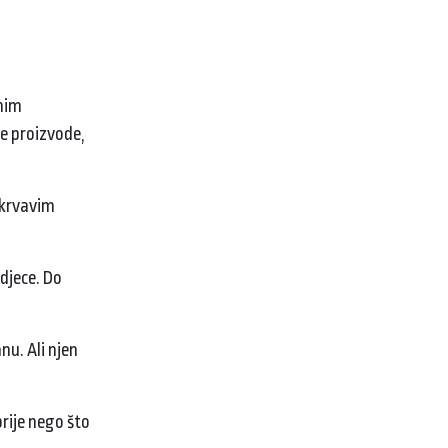
anim
ke proizvode,
 krvavim
 djece. Do
nu. Ali njen
 prije nego što