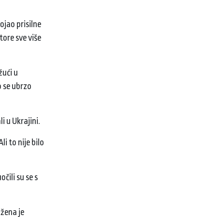
ojao prisilne
tore sve više
žući u
o se ubrzo
li u Ukrajini.
i to nije bilo
čili su se s
 žena je