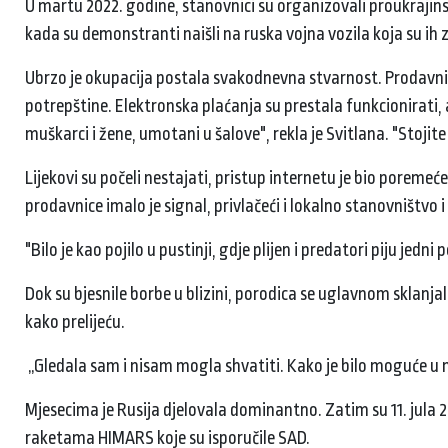
U martu 2022. godine, stanovnici su organizovali proukrajins
kada su demonstranti naišli na ruska vojna vozila koja su ih 
Ubrzo je okupacija postala svakodnevna stvarnost. Prodavnice 
potrepštine. Elektronska plaćanja su prestala funkcionirati, a
muškarci i žene, umotani u šalove", rekla je Svitlana. "Stojit
Lijekovi su počeli nestajati, pristup internetu je bio poreme
prodavnice imalo je signal, privlačeći i lokalno stanovništvo 
"Bilo je kao pojilo u pustinji, gdje plijen i predatori piju jedn
Dok su bjesnile borbe u blizini, porodica se uglavnom sklan
kako prelijeću.
„Gledala sam i nisam mogla shvatiti. Kako je bilo moguće u 
Mjesecima je Rusija djelovala dominantno. Zatim su 11. jula 
raketama HIMARS koje su isporučile SAD.