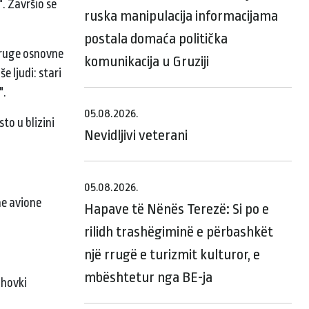
. Završio se
ruska manipulacija informacijama
postala domaća politička
 druge osnovne
komunikacija u Gruziji
e ljudi: stari
".
05.08.2026.
to u blizini
Nevidljivi veterani
05.08.2026.
ne avione
Hapave të Nënës Terezë: Si po e
rilidh trashëgiminë e përbashkët
një rrugë e turizmit kulturor, e
mbështetur nga BE-ja
ahovki