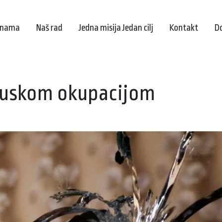
 nama
Naš rad
Jedna misija Jedan cilj
Kontakt
D
d ruskom okupacijom