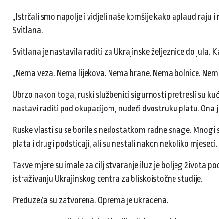
„Istrčali smo napolje i vidjeli naše komšije kako aplaudiraju i
Svitlana.
Svitlana je nastavila raditi za Ukrajinske željeznice do jula.
„Nema veza. Nema lijekova. Nema hrane. Nema bolnice. Nema
Ubrzo nakon toga, ruski službenici sigurnosti pretresli su ku
nastavi raditi pod okupacijom, nudeći dvostruku platu. Ona j
Ruske vlasti su se borile s nedostatkom radne snage. Mnogi s
plata i drugi podsticaji, ali su nestali nakon nekoliko mjeseci.
Takve mjere su imale za cilj stvaranje iluzije boljeg života
istraživanju Ukrajinskog centra za bliskoistočne studije.
Preduzeća su zatvorena. Oprema je ukradena.