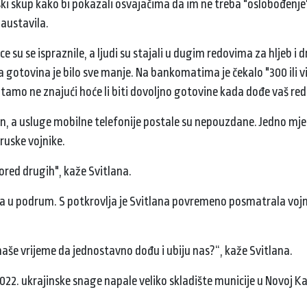
ki skup kako bi pokazali osvajačima da im ne treba "oslobođenje"
zaustavila.
su se ispraznile, a ljudi su stajali u dugim redovima za hljeb i
 gotovina je bilo sve manje. Na bankomatima je čekalo "300 ili viš
e tamo ne znajući hoće li biti dovoljno gotovine kada dođe vaš red
ćen, a usluge mobilne telefonije postale su nepouzdane. Jedno mjes
i ruske vojnike.
i pored drugih", kaže Svitlana.
jala u podrum. S potkrovlja je Svitlana povremeno posmatrala voj
naše vrijeme da jednostavno dođu i ubiju nas?“, kaže Svitlana.
2022. ukrajinske snage napale veliko skladište municije u Novoj K