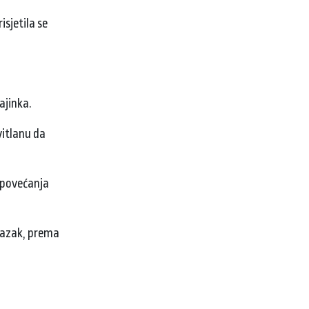
isjetila se
ajinka.
vitlanu da
u povećanja
dlazak, prema