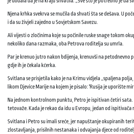
je dodala da je na kraju shvatila. „Sve što je potrebno je da svi
Njena krhka svekrva se mučila da shvati šta se dešava. U počet
i da su živjeli zajedno u Sovjetskom Savezu.
Ali vijesti o zločinima koje su počinile ruske snage tokom oku
nekoliko dana razmaka, oba Petrova roditelja su umrla.
Par je krenuo jutro nakon bdijenja, krenuvši na petodnevno put
gdje ih je čekala kćerka.
Svitlana se prisjetila kako je na Krimu vidjela „spaljena pol
likom Djevice Marije na kojem je pisalo: 'Rusija je uporište mir
Na jednom kontrolnom punktu, Petro je ispitivan četiri sata.
tetovaže. Kada je rekao da idu u Evropu, jedan od ispitivač
Svitlana i Petro su imali sreće, jer napuštanje okupiranih ter
zlostavljanja, prisilnih nestanaka i odvajanja djece od rod