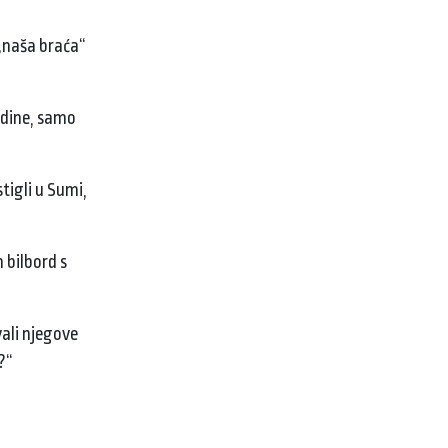
 „naša braća“
godine, samo
tigli u Sumi,
 bilbord s
vali njegove
i?“