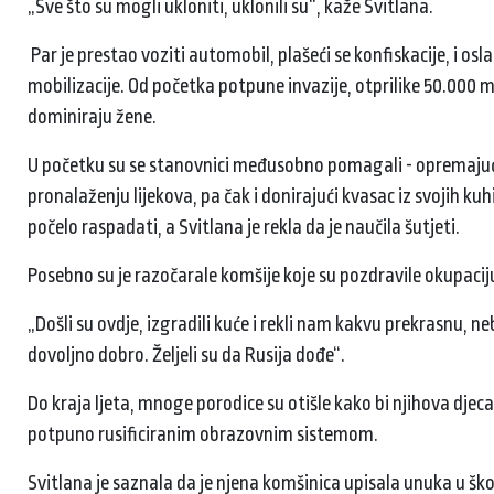
„Sve što su mogli ukloniti, uklonili su“, kaže Svitlana.
Par je prestao voziti automobil, plašeći se konfiskacije, i osl
mobilizacije. Od početka potpune invazije, otprilike 50.000 m
dominiraju žene.
U početku su se stanovnici međusobno pomagali - opremajući
pronalaženju lijekova, pa čak i donirajući kvasac iz svojih kuhi
počelo raspadati, a Svitlana je rekla da je naučila šutjeti.
Posebno su je razočarale komšije koje su pozdravile okupaciju. N
„Došli su ovdje, izgradili kuće i rekli nam kakvu prekrasnu, nebe
dovoljno dobro. Željeli su da Rusija dođe“.
Do kraja ljeta, mnoge porodice su otišle kako bi njihova djeca
potpuno rusificiranim obrazovnim sistemom.
Svitlana je saznala da je njena komšinica upisala unuka u škol