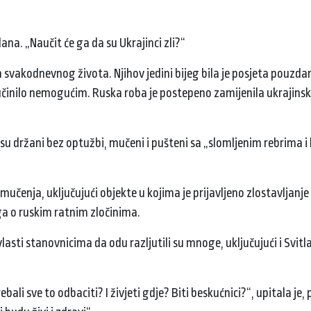
lana. „Naučit će ga da su Ukrajinci zli?“
a svakodnevnog života. Njihov jedini bijeg bila je posjeta pouzd
o učinilo nemogućim. Ruska roba je postepeno zamijenila ukrajins
 su držani bez optužbi, mučeni i pušteni sa „slomljenim rebrima i
mučenja, uključujući objekte u kojima je prijavljeno zlostavljanje
aga o ruskim ratnim zločinima.
lasti stanovnicima da odu razljutili su mnoge, uključujući i Svitla
trebali sve to odbaciti? I živjeti gdje? Biti beskućnici?“, upitala je,