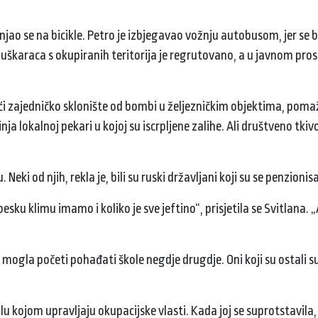
anjao se na bicikle. Petro je izbjegavao vožnju autobusom, jer se b
uškaraca s okupiranih teritorija je regrutovano, a u javnom pros
 zajedničko sklonište od bombi u željezničkim objektima, poma
nja lokalnoj pekari u kojoj su iscrpljene zalihe. Ali društveno tkiv
eki od njih, rekla je, bili su ruski državljani koji su se penzionisa
sku klimu imamo i koliko je sve jeftino“, prisjetila se Svitlana. „Al
 mogla početi pohađati škole negdje drugdje. Oni koji su ostali suo
u kojom upravljaju okupacijske vlasti. Kada joj se suprotstavila,