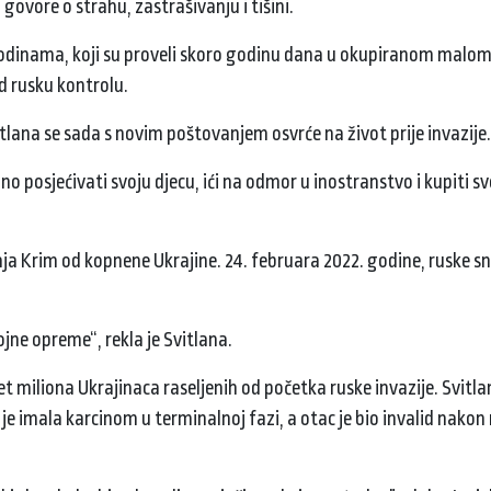
 govore o strahu, zastrašivanju i tišini.
 godinama, koji su proveli skoro godinu dana u okupiranom malo
d rusku kontrolu.
Svitlana se sada s novim poštovanjem osvrće na život prije invazije
o posjećivati ​​svoju djecu, ići na odmor u inostranstvo i kupiti s
aja Krim od kopnene Ukrajine. 24. februara 2022. godine, ruske s
ojne opreme“, rekla je Svitlana.
 miliona Ukrajinaca raseljenih od početka ruske invazije. Svitlan
ka je imala karcinom u terminalnoj fazi, a otac je bio invalid nak