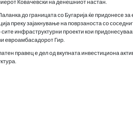
емиерот Ковачевски на денешниот настан.
аланка до границата со Бугарија ќе придонесе за
ција преку зајакнување на поврзаноста со соседнит
о сите инфраструктурни проекти кои придонесуваа
ави евроамбасадорот Гир.
атен правец е дел од вкупната инвестициона акти
ктура.