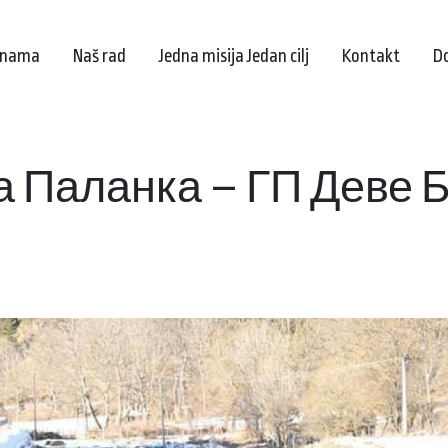
 nama
Naš rad
Jedna misija Jedan cilj
Kontakt
D
а Паланка – ГП Деве 