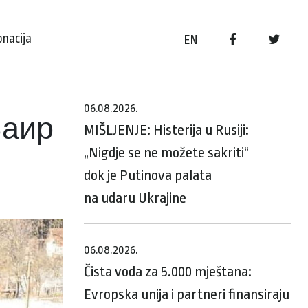
onacija
EN
06.08.2026.
Баир
MIŠLJENJE: Histerija u Rusiji:
„Nigdje se ne možete sakriti“
dok je Putinova palata
na udaru Ukrajine
06.08.2026.
Čista voda za 5.000 mještana:
Evropska unija i partneri finansiraju