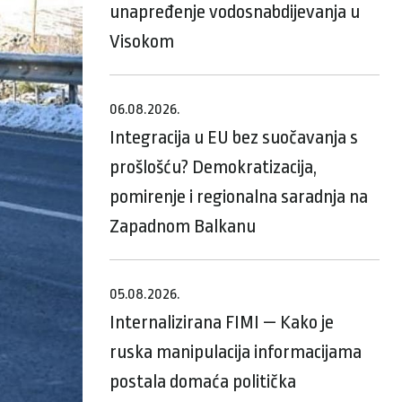
unapređenje vodosnabdijevanja u
Visokom
06.08.2026.
Integracija u EU bez suočavanja s
prošlošću? Demokratizacija,
pomirenje i regionalna saradnja na
Zapadnom Balkanu
05.08.2026.
Internalizirana FIMI — Kako je
ruska manipulacija informacijama
postala domaća politička