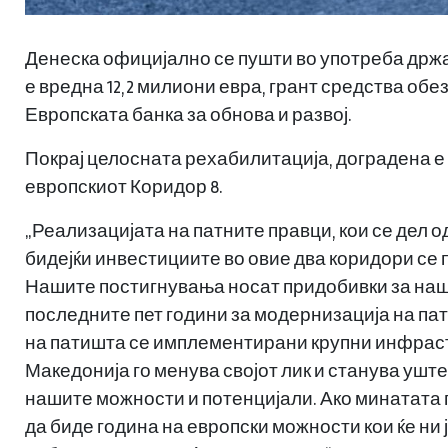
Денеска официјално се пушти во употреба држа
е вредна 12,2 милиони евра, грант средства об
Европската банка за обнова и развој.
Покрај целосната рехабилитација, доградена е и
европскиот Коридор 8.
„Реализацијата на патните правци, кои се дел о
бидејќи инвестициите во овие два коридори се 
Нашите постигнувања носат придобивки за нашит
последните пет години за модернизација на па
на патишта се имплементирани крупни инфрастр
Македонија го менува својот лик и станува ушт
нашите можности и потенцијали. Ако минатата 
да биде година на европски можности кои ќе ни