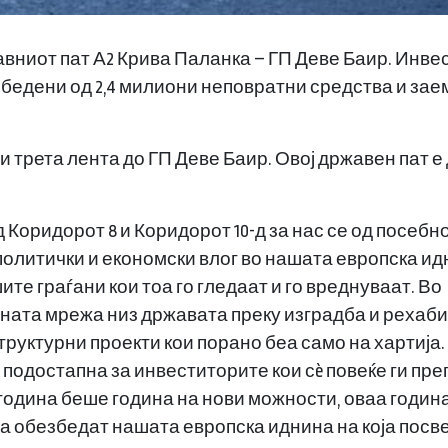
вниот пат А2 Крива Паланка – ГП Деве Баир. Инве
езбедени од 2,4 милиони неповратни средства и зае
 трета лента до ГП Деве Баир. Овој државен пат е 
д Коридорот 8 и Коридорот 10-д за нас се од посеб
политички и економски влог во нашата европска ид
е граѓани кои тоа го гледаат и го вреднуваат. Во
тната мрежа низ државата преку изградба и рехаб
уктурни проекти кои порано беа само на хартија
е подостапна за инвеститорите кои сè повеќе ги пр
година беше година на нови можности, оваа годин
 ја обезбедат нашата европска иднина на која посв