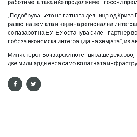
работиме, а така и ќе продолжиме“, посочи пр
„Подобрувањето на патната делница од Крива П
развој на земјата и нејзина регионална интегра
со пазарот на ЕУ. ЕУ останува силен партнер в
побрза економска интеграција на земјата“, изј
Министерот Бочварски потенцираше дека овој п
две милијарди евра само во патната инфрастру