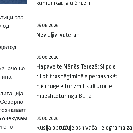
komunikacija u Gruziji
стицијата
05.08.2026.
м од
Nevidljivi veterani
дел од
05.08.2026.
Hapave të Nënës Terezë: Si po e
но значење
rilidh trashëgiminë e përbashkët
нина.
një rrugë e turizmit kulturor, e
илитација
mbështetur nga BE-ja
. Северна
епознаваат
а очекувам
05.08.2026.
етено
Rusija optužuje osnivača Telegrama za 