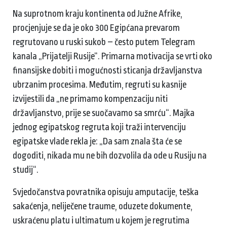
Na suprotnom kraju kontinenta od Južne Afrike,
procjenjuje se da je oko 300 Egipćana prevarom
regrutovano u ruski sukob – često putem Telegram
kanala „Prijatelji Rusije“. Primarna motivacija se vrti oko
finansijske dobiti i mogućnosti sticanja državljanstva
ubrzanim procesima. Međutim, regruti su kasnije
izvijestili da „ne primamo kompenzaciju niti
državljanstvo, prije se suočavamo sa smrću“. Majka
jednog egipatskog regruta koji traži intervenciju
egipatske vlade rekla je: „Da sam znala šta će se
dogoditi, nikada mu ne bih dozvolila da ode u Rusiju na
studij“.
Svjedočanstva povratnika opisuju amputacije, teška
sakaćenja, neliječene traume, oduzete dokumente,
uskraćenu platu i ultimatum u kojem je regrutima