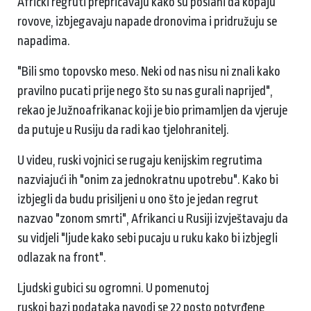
Afrički regruti prepričavaju kako su poslani da kopaju
rovove, izbjegavaju napade dronovima i pridružuju se
napadima.
"Bili smo topovsko meso. Neki od nas nisu ni znali kako
pravilno pucati prije nego što su nas gurali naprijed",
rekao je Južnoafrikanac koji je bio primamljen da vjeruje
da putuje u Rusiju da radi kao tjelohranitelj.
U videu, ruski vojnici se rugaju kenijskim regrutima
nazviajući ih "onim za jednokratnu upotrebu". Kako bi
izbjegli da budu prisiljeni u ono što je jedan regrut
nazvao "zonom smrti", Afrikanci u Rusiji izvještavaju da
su vidjeli "ljude kako sebi pucaju u ruku kako bi izbjegli
odlazak na front".
Ljudski gubici su ogromni. U pomenutoj
ruskoj bazi podataka navodi se 22 posto potvrđene