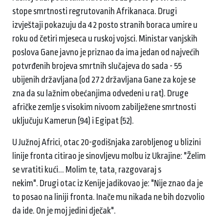
stope smrtnosti regrutovanih Afrikanaca. Drugi
izvještaji pokazuju da 42 posto stranih boraca umire u
roku od četiri mjeseca u ruskoj vojsci. Ministar vanjskih
poslova Gane javno je priznao da ima jedan od najvećih
potvrđenih brojeva smrtnih slučajeva do sada - 55
ubijenih državljana (od 272 državljana Gane za koje se
zna da su lažnim obećanjima odvedeni u rat). Druge
afričke zemlje s visokim nivoom zabilježene smrtnosti
uključuju Kamerun (94) i Egipat (52).
U Južnoj Africi, otac 20-godišnjaka zarobljenog u blizini
linije fronta citirao je sinovljevu molbu iz Ukrajine: "Želim
se vratiti kući... Molim te, tata, razgovaraj s
nekim". Drugi otac iz Kenije jadikovao je: "Nije znao da je
to posao na liniji fronta. Inače mu nikada ne bih dozvolio
da ide. On je moj jedini dječak".