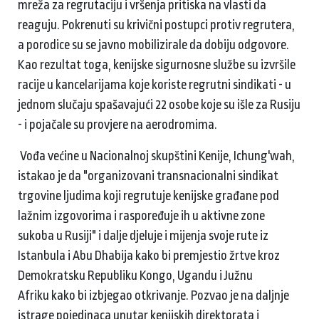
mreža za regrutaciju i vršenja pritiska na vlasti da
reaguju. Pokrenuti su krivični postupci protiv regrutera,
a porodice su se javno mobilizirale da dobiju odgovore.
Kao rezultat toga, kenijske sigurnosne službe su izvršile
racije u kancelarijama koje koriste regrutni sindikati - u
jednom slučaju spašavajući 22 osobe koje su išle za Rusiju
- i pojačale su provjere na aerodromima.
Vođa većine u Nacionalnoj skupštini Kenije, Ichung'wah,
istakao je da "organizovani transnacionalni sindikat
trgovine ljudima koji regrutuje kenijske građane pod
lažnim izgovorima i raspoređuje ih u aktivne zone
sukoba u Rusiji" i dalje djeluje i mijenja svoje rute iz
Istanbula i Abu Dhabija kako bi premjestio žrtve kroz
Demokratsku Republiku Kongo, Ugandu i Južnu
Afriku kako bi izbjegao otkrivanje. Pozvao je na daljnje
istrage pojedinaca unutar kenijskih direktorata i