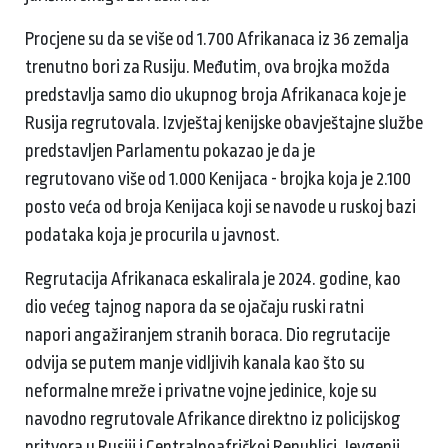
Procjene su da se više od 1.700 Afrikanaca iz 36 zemalja
trenutno bori za Rusiju. Međutim, ova brojka možda
predstavlja samo dio ukupnog broja Afrikanaca koje je
Rusija regrutovala. Izvještaj kenijske obavještajne službe
predstavljen Parlamentu pokazao je da je
regrutovano više od 1.000 Kenijaca - brojka koja je 2.100
posto veća od broja Kenijaca koji se navode u ruskoj bazi
podataka koja je procurila u javnost.
Regrutacija Afrikanaca eskalirala je 2024. godine, kao
dio većeg tajnog napora da se ojačaju ruski ratni
napori angažiranjem stranih boraca. Dio regrutacije
odvija se putem manje vidljivih kanala kao što su
neformalne mreže i privatne vojne jedinice, koje su
navodno regrutovale Afrikance direktno iz policijskog
pritvora u Rusiji i Centralnoafričkoj Republici. Jevgenij