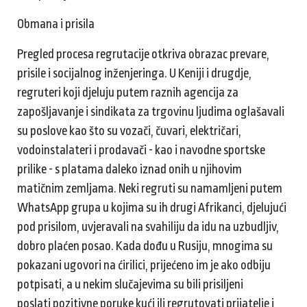
Obmana i prisila
Pregled procesa regrutacije otkriva obrazac prevare,
prisile i socijalnog inženjeringa. U Keniji i drugdje,
regruteri koji djeluju putem raznih agencija za
zapošljavanje i sindikata za trgovinu ljudima oglašavali
su poslove kao što su vozači, čuvari, električari,
vodoinstalateri i prodavači - kao i navodne sportske
prilike - s platama daleko iznad onih u njihovim
matičnim zemljama. Neki regruti su namamljeni putem
WhatsApp grupa u kojima su ih drugi Afrikanci, djelujući
pod prisilom, uvjeravali na svahiliju da idu na uzbudljiv,
dobro plaćen posao. Kada dođu u Rusiju, mnogima su
pokazani ugovori na ćirilici, prijećeno im je ako odbiju
potpisati, a u nekim slučajevima su bili prisiljeni
poslati pozitivne poruke kući ili regrutovati prijatelje i