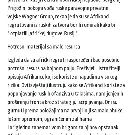
Prigožin, pokojni vođa ruske paravojne privatne
vojske Wagner Group, rekao je da su se Afrikanci
regrutovani iz ruskih zatvora borili i umirali kako bi
"'otplatili (afričke) dugove' Rusiji".
Potrošni materijal sa malo resursa
Izgleda da su afrički regruti raspoređeni kao posebno
potrošni resurs na bojnom polju. Preživjeli i istražitelji
opisuju Afrikance koji se koriste u napadima visokog
rizika. Ovi izvještaji ilustruju kako se Afrikanci koriste za
popunjavanje ruskih ofanziva u talasima, namijenjenih
proširenju fronta kroz strategiju iscrpljivanja. Oni su
gurnuti prema položajima na prvoj liniji sa malo obuke,
lošom opremom, ograničenim zalihama
i očigledno zanemarivom brigom za njihov opstanak.