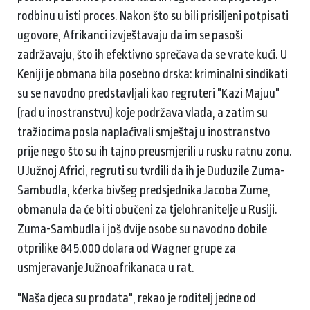
rodbinu u isti proces. Nakon što su bili prisiljeni potpisati
ugovore, Afrikanci izvještavaju da im se pasoši
zadržavaju, što ih efektivno sprečava da se vrate kući. U
Keniji je obmana bila posebno drska: kriminalni sindikati
su se navodno predstavljali kao regruteri "Kazi Majuu"
(rad u inostranstvu) koje podržava vlada, a zatim su
tražiocima posla naplaćivali smještaj u inostranstvo
prije nego što su ih tajno preusmjerili u rusku ratnu zonu.
U Južnoj Africi, regruti su tvrdili da ih je Duduzile Zuma-
Sambudla, kćerka bivšeg predsjednika Jacoba Zume,
obmanula da će biti obučeni za tjelohranitelje u Rusiji.
Zuma-Sambudla i još dvije osobe su navodno dobile
otprilike 845.000 dolara od Wagner grupe za
usmjeravanje Južnoafrikanaca u rat.
"Naša djeca su prodata", rekao je roditelj jedne od