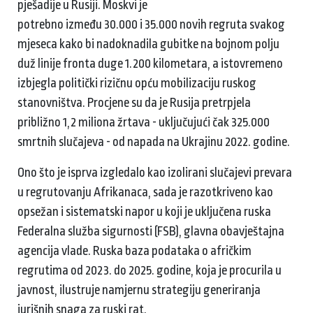
pješadije u Rusiji. Moskvi je
potrebno između 30.000 i 35.000 novih regruta svakog
mjeseca kako bi nadoknadila gubitke na bojnom polju
duž linije fronta duge 1.200 kilometara, a istovremeno
izbjegla politički rizičnu opću mobilizaciju ruskog
stanovništva. Procjene su da je Rusija pretrpjela
približno 1,2 miliona žrtava - uključujući čak 325.000
smrtnih slučajeva - od napada na Ukrajinu 2022. godine.
Ono što je isprva izgledalo kao izolirani slučajevi prevara
u regrutovanju Afrikanaca, sada je razotkriveno kao
opsežan i sistematski napor u koji je uključena ruska
Federalna služba sigurnosti (FSB), glavna obavještajna
agencija vlade. Ruska baza podataka o afričkim
regrutima od 2023. do 2025. godine, koja je procurila u
javnost, ilustruje namjernu strategiju generiranja
jurišnih snaga za ruski rat.