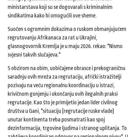
ministarstava koji su se dogovarali s kriminalnim
sindikatima kako bi omogućili ove sheme.
Suočen s ogromnim dokazima o ruskom obmanjujućem
regrutovanju Afrikanaca za rat u Ukrajini,
glasnogovornik Kremlja je u maju 2026. rekao: "Nismo
svjesni takvih slučajeva."
S obzirom na obim, uobičajene obrasce i prekograničnu
saradnju ovih mreža za regrutaciju, afrički istražitelji
pozivaju na veću regionalnu koordinaciju u istrazi,
krivičnom gonjenju i okončanju ovih ilegalnih praksi
regrutacije. Kao što je primijetio jedan lider civilnog
društva u Gani, "situaciju [regrutacije ruske vlade]
unutar kontinenta treba posmatrati kao spoj
dezinformacija, trgovine ljudima i stranog uplitanja. To
zahtijeva koordiniran odgovor na regionalnom nivou". U