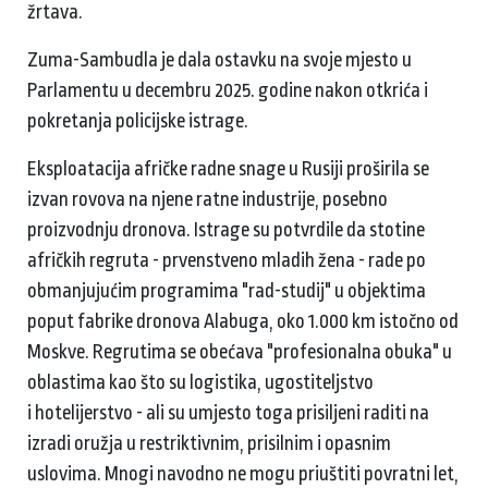
žrtava.
Zuma-Sambudla je dala ostavku na svoje mjesto u
Parlamentu u decembru 2025. godine nakon otkrića i
pokretanja policijske istrage.
Eksploatacija afričke radne snage u Rusiji proširila se
izvan rovova na njene ratne industrije, posebno
proizvodnju dronova. Istrage su potvrdile da stotine
afričkih regruta - prvenstveno mladih žena - rade po
obmanjujućim programima "rad-studij" u objektima
poput fabrike dronova Alabuga, oko 1.000 km istočno od
Moskve. Regrutima se obećava "profesionalna obuka" u
oblastima kao što su logistika, ugostiteljstvo
i hotelijerstvo - ali su umjesto toga prisiljeni raditi na
izradi oružja u restriktivnim, prisilnim i opasnim
uslovima. Mnogi navodno ne mogu priuštiti povratni let,