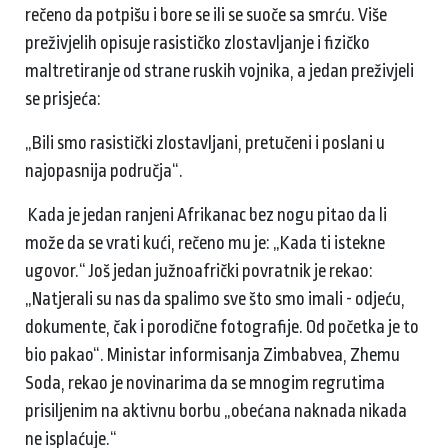
rečeno da potpišu i bore se ili se suoče sa smrću. Više
preživjelih opisuje rasističko zlostavljanje i fizičko
maltretiranje od strane ruskih vojnika, a jedan preživjeli
se prisjeća:
„Bili smo rasistički zlostavljani, pretučeni i poslani u
najopasnija područja“.
Kada je jedan ranjeni Afrikanac bez nogu pitao da li
može da se vrati kući, rečeno mu je: „Kada ti istekne
ugovor.“ Još jedan južnoafrički povratnik je rekao:
„Natjerali su nas da spalimo sve što smo imali - odjeću,
dokumente, čak i porodične fotografije. Od početka je to
bio pakao“. Ministar informisanja Zimbabvea, Zhemu
Soda, rekao je novinarima da se mnogim regrutima
prisiljenim na aktivnu borbu „obećana naknada nikada
ne isplaćuje.“