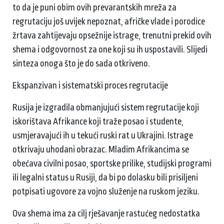
to da je puni obim ovih prevarantskih mreža za
regrutaciju još uvijek nepoznat, afričke vlade i porodice
žrtava zahtijevaju opsežnije istrage, trenutni prekid ovih
shema i odgovornost za one koji su ih uspostavili. Slijedi
sinteza onoga što je do sada otkriveno.
Ekspanzivan i sistematski proces regrutacije
Rusija je izgradila obmanjujući sistem regrutacije koji
iskorištava Afrikance koji traže posao i studente,
usmjeravajući ih u tekući ruski rat u Ukrajini. Istrage
otkrivaju uhodani obrazac. Mladim Afrikancima se
obećava civilni posao, sportske prilike, studijski programi
ili legalni status u Rusiji, da bi po dolasku bili prisiljeni
potpisati ugovore za vojno služenje na ruskom jeziku.
Ova shema ima za cilj rješavanje rastućeg nedostatka