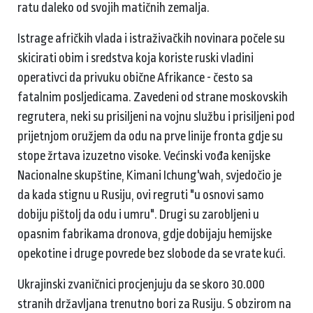
ratu daleko od svojih matičnih zemalja.
Istrage afričkih vlada i istraživačkih novinara počele su
skicirati obim i sredstva koja koriste ruski vladini
operativci da privuku obične Afrikance - često sa
fatalnim posljedicama. Zavedeni od strane moskovskih
regrutera, neki su prisiljeni na vojnu službu i prisiljeni pod
prijetnjom oružjem da odu na prve linije fronta gdje su
stope žrtava izuzetno visoke. Većinski vođa kenijske
Nacionalne skupštine, Kimani Ichung'wah, svjedočio je
da kada stignu u Rusiju, ovi regruti "u osnovi samo
dobiju pištolj da odu i umru". Drugi su zarobljeni u
opasnim fabrikama dronova, gdje dobijaju hemijske
opekotine i druge povrede bez slobode da se vrate kući.
Ukrajinski zvaničnici procjenjuju da se skoro 30.000
stranih državljana trenutno bori za Rusiju. S obzirom na