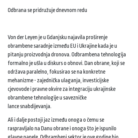
Odbrana se pridružuje dnevnom redu
Von der Leyen je u Gdanjsku najavila proširenje
obrambene saradnje između EU i Ukrajine kada je u
pitanju proizvodnja dronova. Odbrambena tehnologija
formalno je ušla u diskurs o obnovi. Dan obrane, koji se
održava paralelno, fokusirao se na konkretne
mehanizme - zajednička ulaganja, investicijske
cjevovode i pravne okvire za integraciju ukrajinske
obrambene tehnologije u savezničke
lance snabdijevanja.
Ali i dalje postoji jaz između onoga o čemu se
raspravljalo na Danu obrane i onoga što je ispunilo
glavne panele. Odbrambeni sektor je ove godine bio