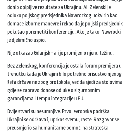
donio opipljive rezultate za Ukrajinu. Ali Zelenski je
odluku poljskog predsjednika Nawrockog uokvirio kao
domaće izborne manevre i rekao da je poljski predsjednik
pokušao poremetiti konferenciju. Ako je tako, Nawrocki
je djelimično uspio.
Nije otkazao Gdanjsk - ali je promijenio njenu težinu.
Bez Zelenskog, konferencija je ostala forum premijera u
trenutku kada je Ukrajini bilo potrebno prisustvo njenog
šefa države ne zbog protokola, već da sjedi za stolovima
gdje se zapravo donose odluke o sigurnosnim
garancijama i tempu integracije u EU.
Dvije stvari su nesumnjive. Prvo, evropska podrška
Ukrajini se održava i, uprkos svemu, raste. Razgovor se
preusmjerio sa humanitarne pomoći na strateška