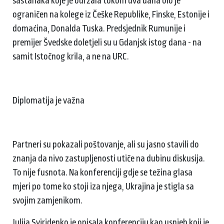
sastanaka koje je održala tokom dva dana bio je
ograničen na kolege iz Češke Republike, Finske, Estonije i
domaćina, Donalda Tuska. Predsjednik Rumunije i
premijer Švedske doletjeli su u Gdanjsk istog dana - na
samit Istočnog krila, a ne na URC.
Diplomatija je važna
Partneri su pokazali poštovanje, ali su jasno stavili do
znanja da nivo zastupljenosti utiče na dubinu diskusija.
To nije fusnota. Na konferenciji gdje se težina glasa
mjeri po tome ko stoji iza njega, Ukrajina je stigla sa
svojim zamjenikom.
Julija Sviridenko je opisala konferenciju kao uspjeh koji je