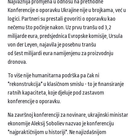
Najvažnija promjena u odnosu na prethodne
Konferencije o oporavku Ukrajine nije u brojkama, već u
logici. Partneri su prestali govoriti o oporavku kao
nečemu što počinje nakon. Uz prvu tranšu od 3,2
milijarde eura, predsjednica Evropske komisije, Ursula
von der Leyen, najavila je posebnu tranšu
od šest milijardi eura namijenjenu za proizvodnju
dronova.
To više nije humanitarna podrška pa čak ni
"rekonstrukcija" u klasičnom smislu - to je finansiranje
ratnih kapaciteta, koje djeluje pod zastavom
konferencije o oporavku.
Na završnoj konferenciji za novinare, ukrajinski ministar
ekonomije Aleksij Soboliev nazvao je konferenciju
"najpraktičnijom u historiji". Ne najizdašnijom