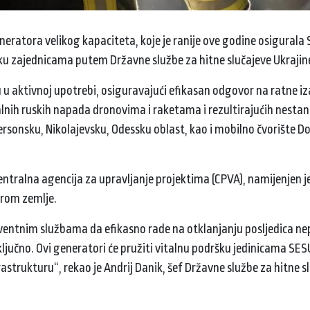
eratora velikog kapaciteta, koje je ranije ove godine osigurala
ršku zajednicama putem Državne službe za hitne slučajeve Ukrajin
su u aktivnoj upotrebi, osiguravajući efikasan odgovor na ratne i
nih ruskih napada dronovima i raketama i rezultirajućih nestan
ersonsku, Nikolajevsku, Odessku oblast, kao i mobilno čvorište Do
centralna agencija za upravljanje projektima (CPVA), namijenjen 
irom zemlje.
ntnim službama da efikasno rade na otklanjanju posljedica nepr
ključno. Ovi generatori će pružiti vitalnu podršku jedinicama SE
astrukturu“, rekao je Andrij Danik, šef Državne službe za hitne s