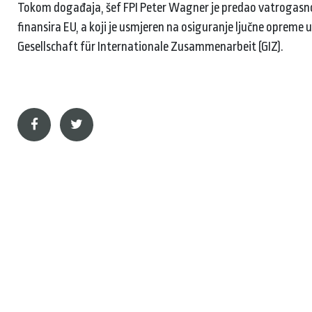
Tokom događaja, šef FPI Peter Wagner je predao vatrogasno vo
finansira EU, a koji je usmjeren na osiguranje ljučne opreme
Gesellschaft für Internationale Zusammenarbeit (GIZ).