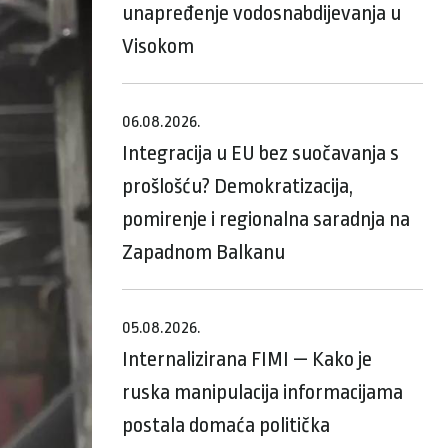
unapređenje vodosnabdijevanja u
Visokom
06.08.2026.
Integracija u EU bez suočavanja s
prošlošću? Demokratizacija,
pomirenje i regionalna saradnja na
Zapadnom Balkanu
05.08.2026.
Internalizirana FIMI — Kako je
ruska manipulacija informacijama
postala domaća politička