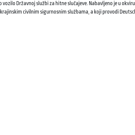
zilo Državnoj službi za hitne slučajeve. Nabavljeno je u okviru 
 ukrajinskim civilnim sigurnosnim službama, a koji provodi Deuts