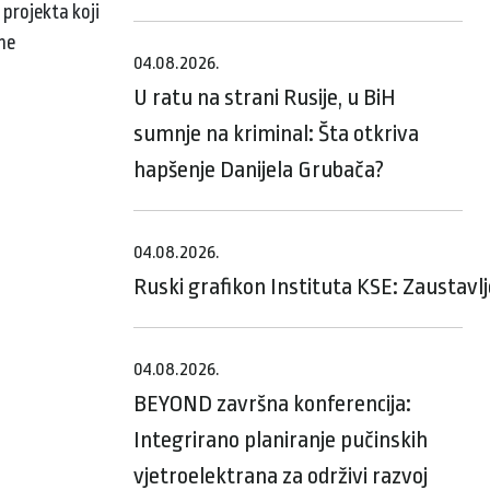
projekta koji
che
04.08.2026.
U ratu na strani Rusije, u BiH
sumnje na kriminal: Šta otkriva
hapšenje Danijela Grubača?
04.08.2026.
Ruski grafikon Instituta KSE: Zaustavl
04.08.2026.
BEYOND završna konferencija:
Integrirano planiranje pučinskih
vjetroelektrana za održivi razvoj