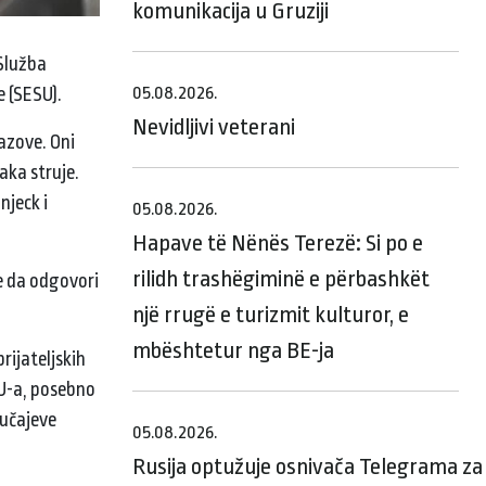
komunikacija u Gruziji
 Služba
05.08.2026.
e (SESU).
Nevidljivi veterani
zazove. Oni
aka struje.
njeck i
05.08.2026.
Hapave të Nënës Terezë: Si po e
rilidh trashëgiminë e përbashkët
je da odgovori
një rrugë e turizmit kulturor, e
mbështetur nga BE-ja
ijateljskih
SU-a, posebno
lučajeve
05.08.2026.
Rusija optužuje osnivača Telegrama za 