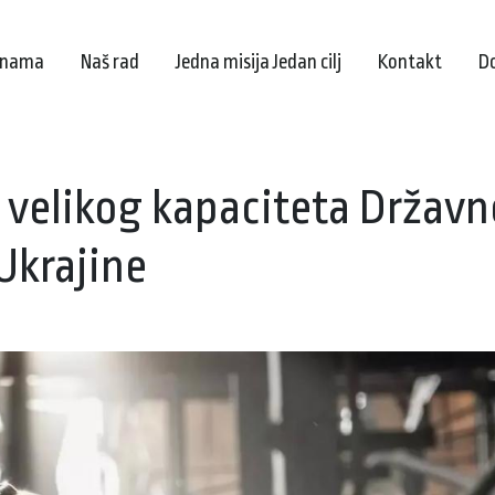
 nama
Naš rad
Jedna misija Jedan cilj
Kontakt
D
 velikog kapaciteta Državn
 Ukrajine