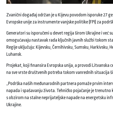
Zvanični događaj održan je u Kijevu povodom isporuke 27 gen
Evropske unije za instrumente vanjske politike (FPI) za pod
Generatori su isporučeni u devet regija širom Ukrajine i već 
omogućavaju nastavak rada ključnih javnih službi tokom stal
Regije uključuju: Kijevsku, Černihivsku, Sumsku, Harkivsku, H
Luhansk.
Projekat, koji finansira Evropska unija, a provodi Litvanska 
na sve vrste društvenih potreba tokom vanrednih situacija š
„Podrška naših međunarodnih partnera pomaže prvim interve
napada i spašavanju života. Tehničko pojačanje je trenutno 
s obzirom na stalne neprijateljske napade na energetsku infr
Ukrajine.