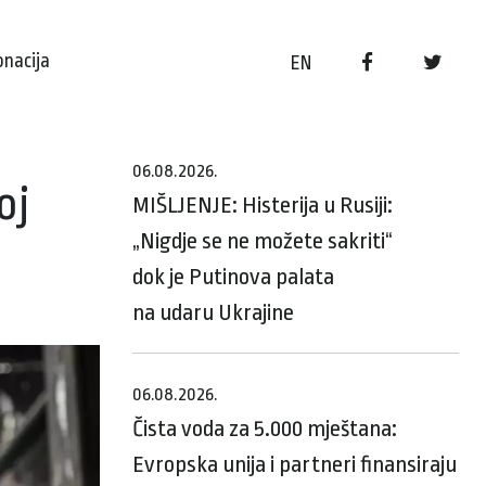
onacija
EN
06.08.2026.
oj
MIŠLJENJE: Histerija u Rusiji:
„Nigdje se ne možete sakriti“
dok je Putinova palata
na udaru Ukrajine
06.08.2026.
Čista voda za 5.000 mještana:
Evropska unija i partneri finansiraju