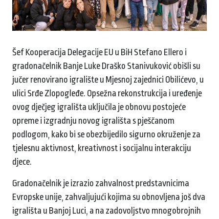
Šef Kooperacija Delegacije EU u BiH Stefano Ellero i
gradonačelnik Banje Luke Draško Stanivuković obišli su
ju
čer
renovirano igralište u Mjesnoj zajednici Obilićevo, u
ulici Srđe Zlopogleđe. Opsežna rekonstrukcija i uređenje
ovog dječjeg igrališta uklju
čila j
e obnovu postojeće
opreme i izgradnju novog igrališta s pješčanom
podlogom, kako bi se obezbijedilo sigurno okruženje za
tjelesnu aktivnost, kreativnost i socijalnu interakciju
djece.
Gradonačelnik je izrazio zahvalnost predstavnicima
Evropske unije, zahvaljujući kojima su obnovljena još dva
igrališta u Banjoj Luci, a na zadovoljstvo mnogobrojnih