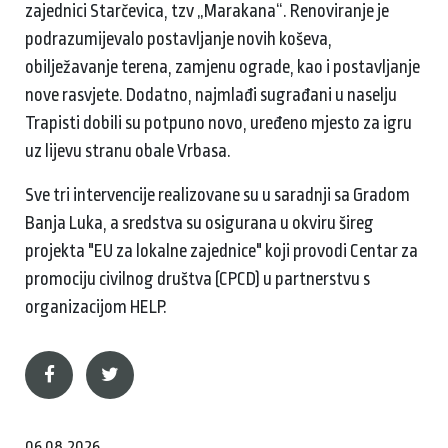
zajednici Starčevica, tzv „Marakana“. Renoviranje je
podrazumijevalo postavljanje novih koševa,
obilježavanje terena, zamjenu ograde, kao i postavljanje
nove rasvjete. Dodatno, najmlađi sugrađani u naselju
Trapisti dobili su potpuno novo, uređeno mjesto za igru
uz lijevu stranu obale Vrbasa.
Sve tri intervencije realizovane su u saradnji sa Gradom
Banja Luka, a sredstva su osigurana u okviru šireg
projekta "EU za lokalne zajednice" koji provodi Centar za
promociju civilnog društva (CPCD) u partnerstvu s
organizacijom HELP.
06.08.2026.