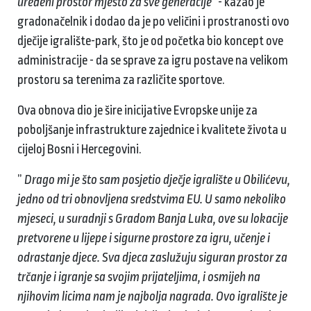
uređeni prostor mjesto za sve generacije“
- kazao je
gradonačelnik i dodao da je po veličini i prostranosti ovo
dječije igralište-park, što je od početka bio koncept ove
administracije - da se sprave za igru postave na velikom
prostoru sa terenima za različite sportove.
Ova obnova dio je šire inicijative Evropske unije za
poboljšanje infrastrukture zajednice i kvalitete života u
cijeloj Bosni i Hercegovini.
”
Drago mi je što sam posjetio dječje igralište u Obilićevu,
jedno od tri obnovljena sredstvima EU. U samo nekoliko
mjeseci, u suradnji s Gradom Banja Luka, ove su lokacije
pretvorene u lijepe i sigurne prostore za igru, učenje i
odrastanje djece. Sva djeca zaslužuju siguran prostor za
trčanje i igranje sa svojim prijateljima, i osmijeh na
njihovim licima nam je najbolja nagrada. Ovo igralište je