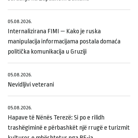
05.08.2026.
Internalizirana FIMI — Kako je ruska
manipulacija informacijama postala domaća
politička komunikacija u Gruziji
05.08.2026.
Nevidljivi veterani
05.08.2026.
Hapave të Nënës Terezë: Si po e rilidh
trashëgiminë e përbashkët një rrugë e turizmit
kulturor, e mbështetur nga BE-ja