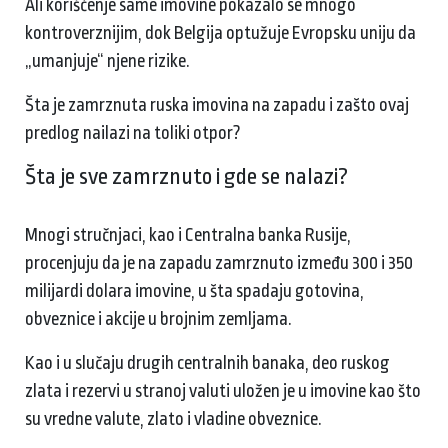
Ali korišćenje same imovine pokazalo se mnogo
kontroverznijim, dok Belgija optužuje Evropsku uniju da
„umanjuje“ njene rizike.
Šta je zamrznuta ruska imovina na zapadu i zašto ovaj
predlog nailazi na toliki otpor?
Šta je sve zamrznuto i gde se nalazi?
Mnogi stručnjaci, kao i Centralna banka Rusije,
procenjuju da je na zapadu zamrznuto između 300 i 350
milijardi dolara imovine, u šta spadaju gotovina,
obveznice i akcije u brojnim zemljama.
Kao i u slučaju drugih centralnih banaka, deo ruskog
zlata i rezervi u stranoj valuti uložen je u imovine kao što
su vredne valute, zlato i vladine obveznice.