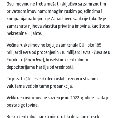
Ovu imovinu ne treba mešati isključivo sa zamrznutim
privatnom imovinom: mnogim ruskim pojedincima i
kompanijama kojima je Zapad uveo sankcije takođe je
zamrznuta njihova vlastita privatna imovina, kao što su
nekretnine ili jahte.
Većina ruske imovine koju je zamrznula EU - oko 185
milijardi evra od procenjenih 210 milijardi evra - čuva se u
Eurokliru (
Euroclear
), briselskom centralnom
depozitorijumu hartija od vrednosti.
To je zato što je veliki deo ruskih rezervi u stranim
valutama već bio tamo pre sankcija.
Veliki deo ove imovine sazreo je od 2022. godine i sada je
postao gotovina.
Ruska centralna banka nije pružila detaljan presek