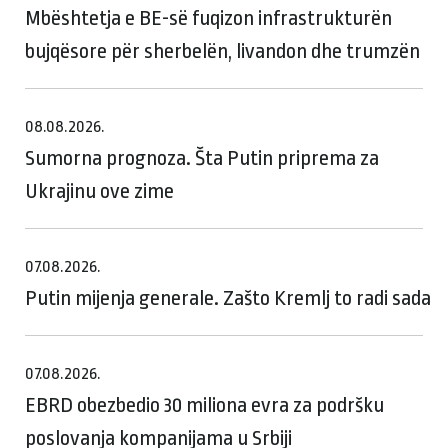
Mbështetja e BE-së fuqizon infrastrukturën
bujqësore për sherbelën, livandon dhe trumzën
08.08.2026.
Sumorna prognoza. Šta Putin priprema za
Ukrajinu ove zime
07.08.2026.
Putin mijenja generale. Zašto Kremlj to radi sada
07.08.2026.
EBRD obezbedio 30 miliona evra za podršku
poslovanja kompanijama u Srbiji