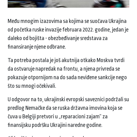
Među mnogim izazovima sa kojima se suočava Ukrajina
od početka ruske invazije februara 2022. godine, jedan je
daleko od bojišta - obezbeđivanje sredstava za
finansiranje njene odbrane.
Ta potreba postala je još akutnija otkako Moskva tvrdi
da ostvaruje napredak na frontu, a njena privreda se
pokazuje otpornijom na do sada neviđene sankcije nego
što su mnogi očekivali.
U odgovor na to, ukrajinski evropski saveznici podržali su
predlog Nemačke da se ruska državna imovina koja se
čuva u Belgiji pretvori u „reparacioni zajam“ za
finansijsku podršku Ukrajini naredne godine.