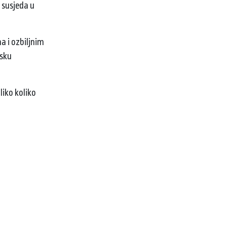
 susjeda u
a i ozbiljnim
psku
liko koliko