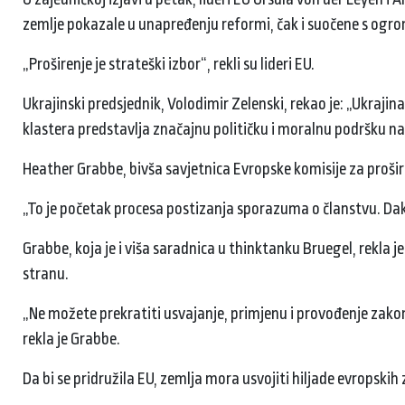
zemlje pokazale u unapređenju reformi, čak i suočene s og
„Proširenje je strateški izbor“, rekli su lideri EU.
Ukrajinski predsjednik, Volodimir Zelenski, rekao je: „Ukrajina
klastera predstavlja značajnu političku i moralnu podršku na
Heather Grabbe, bivša savjetnica Evropske komisije za prošire
„To je početak procesa postizanja sporazuma o članstvu. Dakle
Grabbe, koja je i viša saradnica u thinktanku Bruegel, rekla j
stranu.
„Ne možete prekratiti usvajanje, primjenu i provođenje zakona 
rekla je Grabbe.
Da bi se pridružila EU, zemlja mora usvojiti hiljade evropski