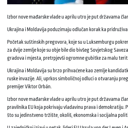
Izbor nove mađarske vlade u aprilu utro je put državama č
Ukrajina i Moldavija poduzimaju odlučan korak ka pridruživa
Početak suštinskih pregovora, koje su u Luksemburgu pokrenuli
za dvije zemlje koje su obje bile dio bivšeg Sovjetskog Savez
gradova i mjesta, pretrpjevši ogromne gubitke za malu terito
Ukrajina i Moldavija su brzo prihvaćene kao zemlje kandidat
ruske invazije. Ali, uprkos simboličnoj odluci o otvaranju pr
premijer Viktor Orbán.
Izbor nove mađarske vlade u aprilu utro je put državama čla
pravilnika EU koja pokrivaju vladavinu prava i demokratiju
što su jedinstveno tržište, okoliš, ekonomska i socijalna polit
U zajedničkoj izjavi u petak, lideri EU Ursula von der Leyen i 