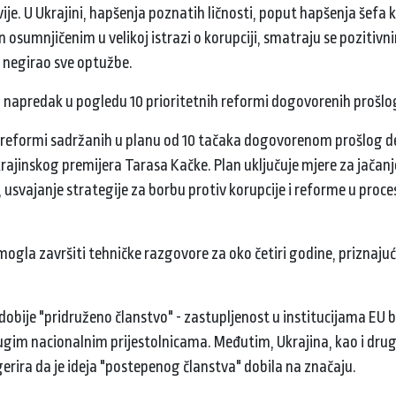
ije. U Ukrajini, hapšenja poznatih ličnosti, poput hapšenja šefa 
 osumnjičenim u velikoj istrazi o korupciji, smatraju se pozitiv
e negirao sve optužbe.
ao napredak u pogledu 10 prioritetnih reformi dogovorenih prošl
to reformi sadržanih u planu od 10 tačaka dogovorenom prošlog 
ajinskog premijera Tarasa Kačke. Plan uključuje mjere za jačanj
 usvajanje strategije za borbu protiv korupcije i reforme u proc
 mogla završiti tehničke razgovore za oko četiri godine, priznajući
dobije "pridruženo članstvo" - zastupljenost u institucijama EU 
ugim nacionalnim prijestolnicama. Međutim, Ukrajina, kao i dru
gerira da je ideja "postepenog članstva" dobila na značaju.