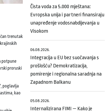
Čista voda za 5.000 mještana:
Evropska unija i partneri finansiraju
unapređenje vodosnabdijevanja u
Visokom
ličan trenutak
krajinskih
06.08.2026.
Integracija u EU bez suočavanja s
on potpune
prošlošću? Demokratizacija,
rski proruski
pomirenje i regionalna saradnja na
Zapadnom Balkanu
, poglavlja
lastima, kao
05.08.2026.
Internalizirana FIMI — Kako je
 su obje