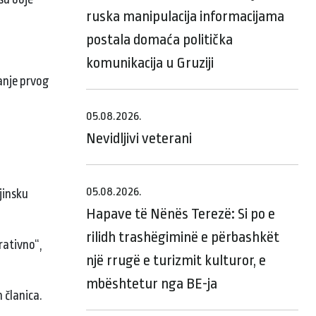
ruska manipulacija informacijama
postala domaća politička
komunikacija u Gruziji
ranje prvog
05.08.2026.
Nevidljivi veterani
05.08.2026.
jinsku
Hapave të Nënës Terezë: Si po e
rilidh trashëgiminë e përbashkët
rativno“,
një rrugë e turizmit kulturor, e
mbështetur nga BE-ja
 članica.