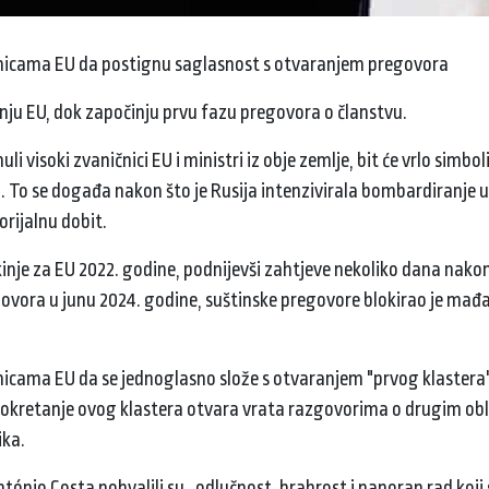
lanicama EU da postignu saglasnost s otvaranjem pregovora
nju EU, dok započinju prvu fazu pregovora o članstvu.
 visoki zvaničnici EU i ministri iz obje zemlje, bit će vrlo simbo
a. To se događa nakon što je Rusija intenzivirala bombardiranje u
rijalnu dobit.
kinje za EU 2022. godine, podnijevši zahtjeve nekoliko dana nak
egovora u junu 2024. godine, suštinske pregovore blokirao je mađa
nicama EU da se jednoglasno slože s otvaranjem "prvog klastera"
. Pokretanje ovog klastera otvara vrata razgovorima o drugim ob
ika.
António Costa pohvalili su „odlučnost, hrabrost i naporan rad koji