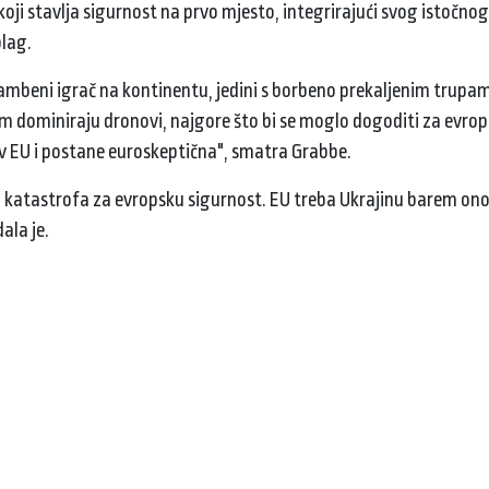
koji stavlja sigurnost na prvo mjesto, integrirajući svog istočnog
blag.
brambeni igrač na kontinentu, jedini s borbeno prekaljenim trupam
 dominiraju dronovi, najgore što bi se moglo dogoditi za evro
iv EU i postane euroskeptična", smatra Grabbe.
 bila katastrofa za evropsku sigurnost. EU treba Ukrajinu barem ono
ala je.