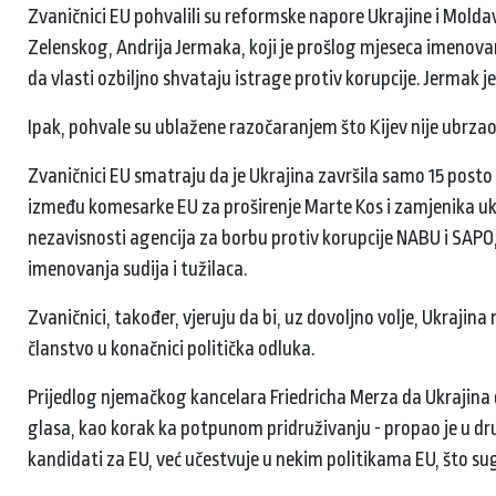
Zvaničnici EU pohvalili su reformske napore Ukrajine i Moldav
Zelenskog, Andrija Jermaka, koji je prošlog mjeseca imenovan
da vlasti ozbiljno shvataju istrage protiv korupcije. Jermak j
Ipak, pohvale su ublažene razočaranjem što Kijev nije ubrz
Zvaničnici EU smatraju da je Ukrajina završila samo 15 pos
između komesarke EU za proširenje Marte Kos i zamjenika ukr
nezavisnosti agencija za borbu protiv korupcije NABU i SAPO,
imenovanja sudija i tužilaca.
Zvaničnici, također, vjeruju da bi, uz dovoljno volje, Ukrajina
članstvo u konačnici politička odluka.
Prijedlog njemačkog kancelara Friedricha Merza da Ukrajina 
glasa, kao korak ka potpunom pridruživanju - propao je u dr
kandidati za EU, već učestvuje u nekim politikama EU, što su