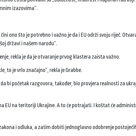
romnim izazovima“.
 čini ono što je potrebno i važno je da i EU održi svoju riječ. Otva
šoj državi i našem narodu“.
nje, rekla je da je otvaranje prvog klastera zaista važno.
, to je vrlo značajno“, rekla je Grabbe.
e da bi početak razgovora, također, bio provjera realnosti za ukra
EU na teritoriji Ukrajine. A to će potrajati. I koštat će administ
h zakona i odluka, a zatim dobiti jednoglasno odobrenje postojećih