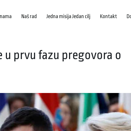
 nama
Naš rad
Jedna misija Jedan cilj
Kontakt
D
e u prvu fazu pregovora o