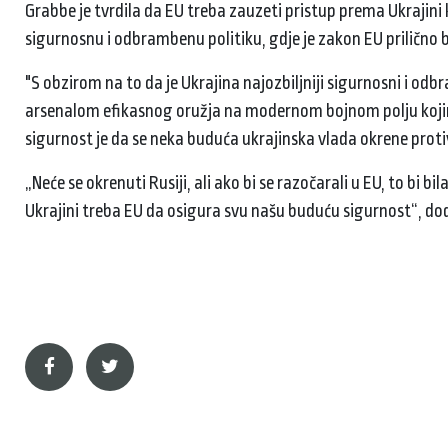
Grabbe je tvrdila da EU treba zauzeti pristup prema Ukrajini 
sigurnosnu i odbrambenu politiku, gdje je zakon EU prilično 
"S obzirom na to da je Ukrajina najozbiljniji sigurnosni i od
arsenalom efikasnog oružja na modernom bojnom polju kojim
sigurnost je da se neka buduća ukrajinska vlada okrene prot
„Neće se okrenuti Rusiji, ali ako bi se razočarali u EU, to bi
Ukrajini treba EU da osigura svu našu buduću sigurnost“, dod