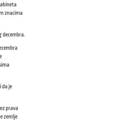
kabineta
nim znacima
og decembra.
decembra
e
esima
 da je
bez prava
ge zemlje