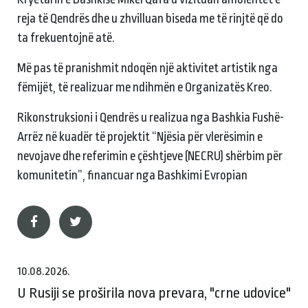
reja të Qendrës dhe u zhvilluan biseda me të rinjtë që do
ta frekuentojnë atë.
Më pas të pranishmit ndoqën një aktivitet artistik nga
fëmijët, të realizuar me ndihmën e Organizatës Kreo.
Rikonstruksioni i Qendrës u realizua nga Bashkia Fushë-
Arrëz në kuadër të projektit “Njësia për vlerësimin e
nevojave dhe referimin e çështjeve (NECRU) shërbim për
komunitetin”, financuar nga Bashkimi Evropian
10.08.2026.
U Rusiji se proširila nova prevara, "crne udovice"