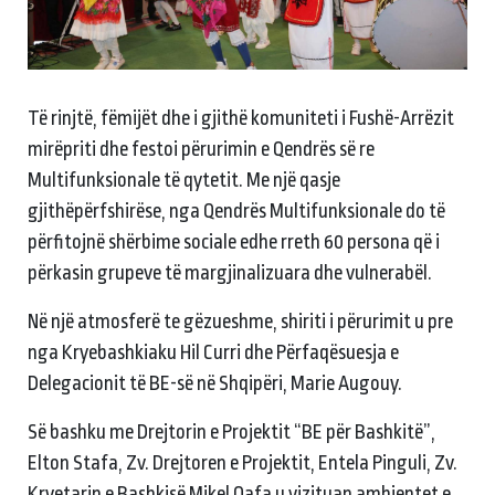
Të rinjtë, fëmijët dhe i gjithë komuniteti i Fushë-Arrëzit
mirëpriti dhe festoi përurimin e Qendrës së re
Multifunksionale të qytetit. Me një qasje
gjithëpërfshirëse, nga Qendrës Multifunksionale do të
përfitojnë shërbime sociale edhe rreth 60 persona që i
përkasin grupeve të margjinalizuara dhe vulnerabël.
Në një atmosferë te gëzueshme, shiriti i përurimit u pre
nga Kryebashkiaku Hil Curri dhe Përfaqësuesja e
Delegacionit të BE-së në Shqipëri, Marie Augouy.
Së bashku me Drejtorin e Projektit “BE për Bashkitë”,
Elton Stafa, Zv. Drejtoren e Projektit, Entela Pinguli, Zv.
Kryetarin e Bashkisë Mikel Qafa u vizituan ambientet e