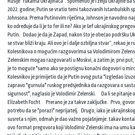
Rusije "rukama Ukrajinaca". Spomenuo je i želju Ukrajine da s
2022. godine, Putin se vratio temi takozvanih Istanbulskih 
Johnsona. Prema Putinovim riječima, Johnson je navodno nag
ko određuje da li je to fer ili ne? Ako je šef ukrajinskog pre
Putin. Dodao je da je Zapad, nakon što je obećao podršku Ukr
se stvar bliži kraju. Ali ovo je i dalje ozbiljna stvar“, reka
Kolesnikova o mogućim razgovorima sa Volodimirom Zelenskim
Zelenskim mogao razgovarati u Moskvi, a zatim je, prvi put,
je to moguće "samo ako se postignu konačni dogovori o miro
Kolesnikov je primijetio da je Putin ovog puta "izgledao izuze
zapravo "gurnula" ruskog predsjednika da razgovara o sas
sigurnost", naglasio je Volodimir Zelenski. Da li se pitan
Elizabeth Focht Prerano je za takve zaključke. Prvo, govoreć
potrebu da se "porazi" neprijatelj. Drugo, iako je ukrajin
susreta s njim, odmah je dao važno pojašnjenje: takav kont
ovo format pregovora koji Volodimir Zelenski ima na umu ka