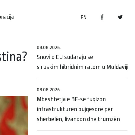
onacija
EN
08.08.2026.
istina?
Snovi o EU sudaraju se
s ruskim hibridnim ratom u Moldaviji
08.08.2026.
Mbështetja e BE-së fuqizon
infrastrukturën bujqësore për
sherbelën, livandon dhe trumzën