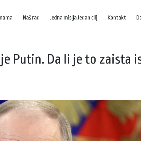
 nama
Naš rad
Jedna misija Jedan cilj
Kontakt
D
je Putin. Da li je to zaista 