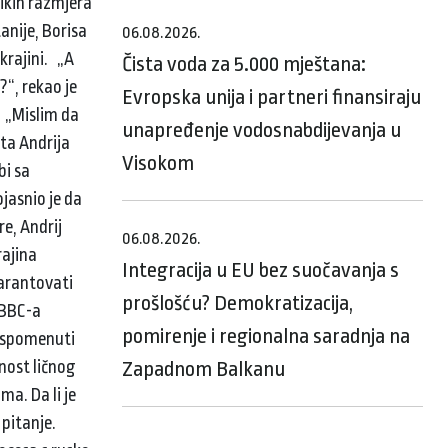
likih razmjera
anije, Borisa
06.08.2026.
krajini. „A
Čista voda za 5.000 mještana:
?“, rekao je
Evropska unija i partneri finansiraju
. „Mislim da
unapređenje vodosnabdijevanja u
nta Andrija
Visokom
bi sa
jasnio je da
e, Andrij
06.08.2026.
rajina
Integracija u EU bez suočavanja s
arantovati
prošlošću? Demokratizacija,
 BBC-a
pomirenje i regionalna saradnja na
o spomenuti
nost ličnog
Zapadnom Balkanu
a. Da li je
 pitanje.