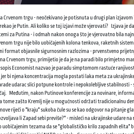
a Crvenom trgu - neočekivano je potisnuta u drugi plan izjavom
ekao je Putin. Ali koliko se toj izjavi može vjerovati? Izjava je 
 temi za Putina - i odmah nakon onoga što je vjerovatno bila naj
nom trgu nije bilo uobičajenih kolona tenkova, raketnih sistem
aćeni format objasnile sigurnosnim razlozima - prvenstveno prije
 na Crvenom trgu, primijetio je da je na paradi bilo primjetno ma
časopis Economist nazvao je paradu simptomom rastuće ranjivosti
g, jer bi njena koncentracija mogla postati laka meta za ukrajins
rade udarac slici potpune kontrole i nepokolebljive stabilnosti - s
značaj. Međutim, nakon Putinove konferencije za novinare, inform
 na tome zašto Kremlj nije u mogućnosti održati tradicionalnu d
tinove riječi o "kraju" sukoba čule su se kao odgovor na pitanje g
zvoljava li Zapad sebi previše?" - misleći na ukrajinske udare na
 uobičajenim tezama da se "globalističko krilo zapadnih elita" b