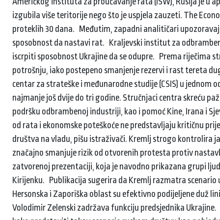
Američkog instituta za proučavanje rata (ISW), Rusija je u ap
izgubila više teritorije nego što je uspjela zauzeti. The Eco
proteklih 30 dana. Međutim, zapadni analitičari upozoravaju: 
sposobnost da nastavi rat. Kraljevski institut za odbrambe
iscrpiti sposobnost Ukrajine da se odupre. Prema riječima st
potrošnju, iako postepeno smanjenje rezervi i rast tereta dug
centar za strateške i međunarodne studije (CSIS) u jednom od 
najmanje još dvije do tri godine. Stručnjaci centra skreću p
podršku odbrambenoj industriji, kao i pomoć Kine, Irana i Sj
od rata i ekonomske poteškoće ne predstavljaju kritičnu pri
društva na vladu, pišu istraživači. Kremlj strogo kontrolira 
značajno smanjuje rizik od otvorenih protesta protiv nastavka 
zatvorenoj prezentaciji, koja je navodno prikazana grupi lju
Kirijenku. Publikacija sugerira da Kremlj razmatra scenari
Hersonska i Zaporiška oblast su efektivno podijeljene duž lini
Volodimir Zelenski zadržava funkciju predsjednika Ukrajine.