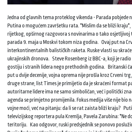
Jedna od glavnih tema proteklog vikenda - Parada pobjede n
Putina o mogućem završetku rata. "Mislim da se bliži kraju", r
rijetkog, opširnog razgovora s novinarima o tako osjetljivoj
parada 9. maja u Moskvi tokom niza godina. Ovaj put na Crve
interkontinentalnih balističkih raketa. Ruske vlasti su skr
ukrajinskih dronova. Steve Rosenberg iz BBC-a, koji je radio
gostiju i stranih lidera nego prethodnih godina. Britanski 
put u dvije decenije, vojna oprema nije prošla kroz Crveni tr
druge strane, list Times je primijetio da je skraćeni format pa
autoritarne lidere ima ne samo simboličan, već i politički 
agenda se primjetno promijenila. Fokus medija više nije bio
vojne moći, već na pitanju: da li se rat zaista bliži kraju? Pu
televizijskog reportera pula Kremlja, Pavela Zarubina: "Ne do
teritoriju. Kao odgovor, ruski predsjednik se ponovo poslužio