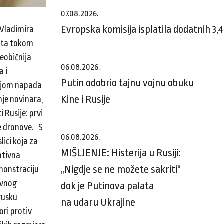
07.08.2026.
Evropska komisija isplatila dodatnih 3,
 Vladimira
data tokom
neobičnija
06.08.2026.
a i
Putin odobrio tajnu vojnu obuku
tnjom napada
Kine i Rusije
nje novinara,
 Rusije: prvi
ke dronove. S
06.08.2026.
lici koja za
MIŠLJENJE: Histerija u Rusiji:
ativna
„Nigdje se ne možete sakriti“
emonstraciju
lavnog
dok je Putinova palata
 rusku
na udaru Ukrajine
ori protiv