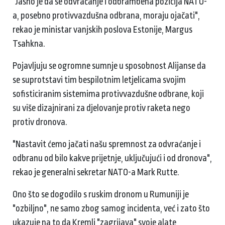
"Jasno je da se odvraćanje i odbrambena pozicija NATO-
a, posebno protivvazdušna odbrana, moraju ojačati",
rekao je ministar vanjskih poslova Estonije, Margus
Tsahkna.
Pojavljuju se ogromne sumnje u sposobnost Alijanse da
se suprotstavi tim bespilotnim letjelicama svojim
sofisticiranim sistemima protivvazdušne odbrane, koji
su više dizajnirani za djelovanje protiv raketa nego
protiv dronova.
"Nastavit ćemo jačati našu spremnost za odvraćanje i
odbranu od bilo kakve prijetnje, uključujući i od dronova",
rekao je generalni sekretar NATO-a Mark Rutte.
Ono što se dogodilo s ruskim dronom u Rumuniji je
"ozbiljno", ne samo zbog samog incidenta, već i zato što
ukazuje na to da Kremlj "zagrijava" svoje alate,