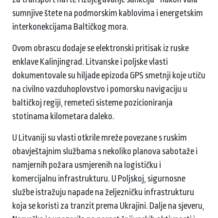
sumnjive štete na podmorskim kablovima i energetskim
interkonekcijama Baltičkog mora.
Ovom obrascu dodaje se elektronski pritisak iz ruske
enklave Kalinjingrad. Litvanske i poljske vlasti
dokumentovale su hiljade epizoda GPS smetnji koje utiču
na civilno vazduhoplovstvo i pomorsku navigaciju u
baltičkoj regiji, remeteći sisteme pozicioniranja
stotinama kilometara daleko.
U Litvaniji su vlasti otkrile mreže povezane s ruskim
obavještajnim službama s nekoliko planova sabotaže i
namjernih požara usmjerenih na logističku i
komercijalnu infrastrukturu. U Poljskoj, sigurnosne
službe istražuju napade na željezničku infrastrukturu
koja se koristi za tranzit prema Ukrajini. Dalje na sjeveru,