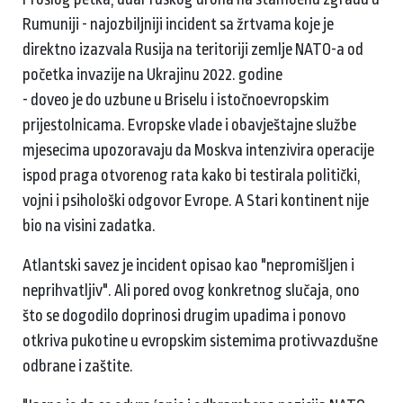
Rumuniji - najozbiljniji incident sa žrtvama koje je
direktno izazvala Rusija na teritoriji zemlje NATO-a od
početka invazije na Ukrajinu 2022. godine
- doveo je do uzbune u Briselu i istočnoevropskim
prijestolnicama. Evropske vlade i obavještajne službe
mjesecima upozoravaju da Moskva intenzivira operacije
ispod praga otvorenog rata kako bi testirala politički,
vojni i psihološki odgovor Evrope. A Stari kontinent nije
bio na visini zadatka.
Atlantski savez je incident opisao kao "nepromišljen i
neprihvatljiv". Ali pored ovog konkretnog slučaja, ono
što se dogodilo doprinosi drugim upadima i ponovo
otkriva pukotine u evropskim sistemima protivvazdušne
odbrane i zaštite.