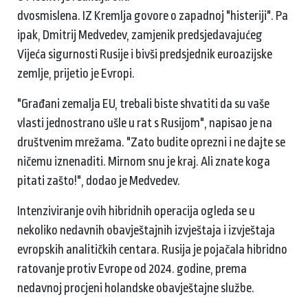
dvosmislena. IZ Kremlja govore o zapadnoj "histeriji". Pa
ipak, Dmitrij Medvedev, zamjenik predsjedavajućeg
Vijeća sigurnosti Rusije i bivši predsjednik euroazijske
zemlje, prijetio je Evropi.
"Građani zemalja EU, trebali biste shvatiti da su vaše
vlasti jednostrano ušle u rat s Rusijom", napisao je na
društvenim mrežama. "Zato budite oprezni i ne dajte se
ničemu iznenaditi. Mirnom snu je kraj. Ali znate koga
pitati zašto!", dodao je Medvedev.
Intenziviranje ovih hibridnih operacija ogleda se u
nekoliko nedavnih obavještajnih izvještaja i izvještaja
evropskih analitičkih centara. Rusija je pojačala hibridno
ratovanje protiv Evrope od 2024. godine, prema
nedavnoj procjeni holandske obavještajne službe.