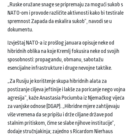
„Ruske oružane snage se pripremaju za mogući sukob s
NATO-om i provode različite aktivnosti kako bi testirale
spremnost Zapada da eskalira sukob“, navodi se u
dokumentu.
Izvještaj NATO-a iz prošlog januara opisuje neke od
hibridnih oblika na koje Kremlj fokusira neke od svojih
sposobnosti: propagandu, obmanu, sabotažu
esencijalne infrastrukture i druge nevojne taktike.
„Za Rusiju je korištenje skupa hibridnih alata za
postizanje ciljeva jeftinije i lakše za poricanje nego vojna
agresija“, kaže Anastasia Pociumba iz Njemačkog vijeća
za vanjske odnose (DGAP). „Hibridne mjere zahtijevaju
više vremena da se pripišu i drže ciljane države pod
stalnim pritiskom, čime se slabe njihove institucije“,
dodaje stručnjakinja; zajedno s Ricardom Nierhaus