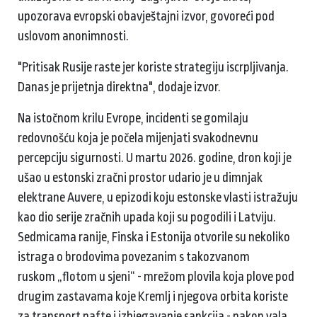
upozorava evropski obavještajni izvor, govoreći pod
uslovom anonimnosti.
"Pritisak Rusije raste jer koriste strategiju iscrpljivanja.
Danas je prijetnja direktna", dodaje izvor.
Na istočnom krilu Evrope, incidenti se gomilaju
redovnošću koja je počela mijenjati svakodnevnu
percepciju sigurnosti. U martu 2026. godine, dron koji je
ušao u estonski zračni prostor udario je u dimnjak
elektrane Auvere, u epizodi koju estonske vlasti istražuju
kao dio serije zračnih upada koji su pogodili i Latviju.
Sedmicama ranije, Finska i Estonija otvorile su nekoliko
istraga o brodovima povezanim s takozvanom
ruskom „flotom u sjeni“ - mrežom plovila koja plove pod
drugim zastavama koje Kremlj i njegova orbita koriste
za transport nafte i izbjegavanje sankcija - nakon vala