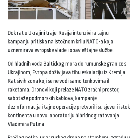
Dok rat u Ukrajini traje, Rusija intenzivira tajnu
kampanju pritiska na istočnom krilu NATO-a koja
uznemirava evropske vlade i obavještajne službe.
Od hladnih voda Baltičkog mora do rumunske granice s
Ukrajinom, Evropa doživljava tihu eskalaciju iz Kremlja.
Rat sivih zona koji se ne vodi samo tenkovima ili
raketama. Dronovi koji prelaze NATO zračni prostor,
sabotaže podmorskih kablova, kampanje
dezinformacija i tajne operacije pretvorili su sjever i istok
kontinenta u novu laboratoriju hibridnog ratovanja
Vladimira Putina.
Prošlog petka, udar ruskog drona na stambenu zgradu u