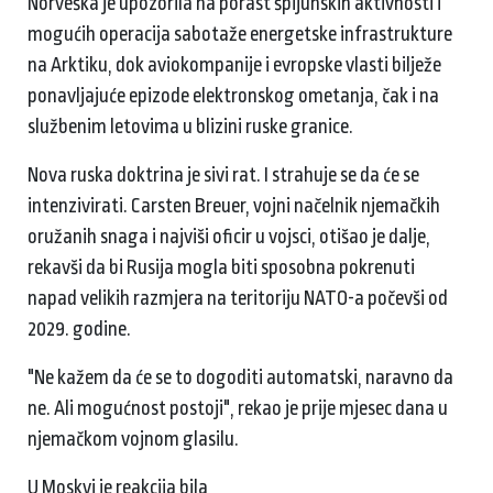
Norveška je upozorila na porast špijunskih aktivnosti i
mogućih operacija sabotaže energetske infrastrukture
na Arktiku, dok aviokompanije i evropske vlasti bilježe
ponavljajuće epizode elektronskog ometanja, čak i na
službenim letovima u blizini ruske granice.
Nova ruska doktrina je sivi rat. I strahuje se da će se
intenzivirati. Carsten Breuer, vojni načelnik njemačkih
oružanih snaga i najviši oficir u vojsci, otišao je dalje,
rekavši da bi Rusija mogla biti sposobna pokrenuti
napad velikih razmjera na teritoriju NATO-a počevši od
2029. godine.
"Ne kažem da će se to dogoditi automatski, naravno da
ne. Ali mogućnost postoji", rekao je prije mjesec dana u
njemačkom vojnom glasilu.
U Moskvi je reakcija bila