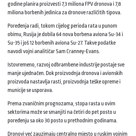
godine planira proizvesti 7,3 miliona FPV dronova i 7,8
miliona borbenih jedinica za dronove različitih tipova.
Poređenja radi, tokom cijelog perioda rata u punom
obimu, Rusija je dobila 64 nova borbena aviona Su-34 i
Su-35 i još 12 borbenih aviona Su-27. Takve podatke
navodi vojni analitičar Sam Cranney-Evans.
Istovremeno, razvoj odbrambene industrije postaje sve
manje ujednačen. Dok proizvodnja dronova i avionskih
proizvoda nastavlja rasti, proizvodnja teške opreme i
municije se usporava.
Prema zvaničnim prognozama, stopa rasta u ovim
sektorima može se smanjiti na četiri do pet posto u
poređenju sa oko 30 posto u prethodnim godinama.
Dronovi već zauzimaju centralno mjesto u ruskim vojnim