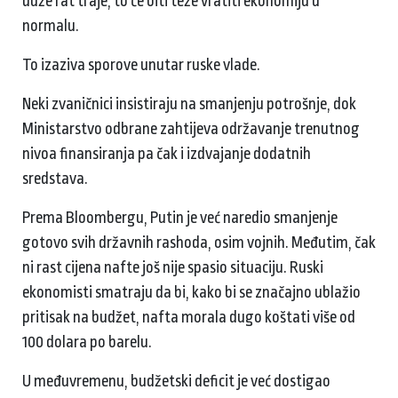
duže rat traje, to će biti teže vratiti ekonomiju u
normalu.
To izaziva sporove unutar ruske vlade.
Neki zvaničnici insistiraju na smanjenju potrošnje, dok
Ministarstvo odbrane zahtijeva održavanje trenutnog
nivoa finansiranja pa čak i izdvajanje dodatnih
sredstava.
Prema Bloombergu, Putin je već naredio smanjenje
gotovo svih državnih rashoda, osim vojnih. Međutim, čak
ni rast cijena nafte još nije spasio situaciju. Ruski
ekonomisti smatraju da bi, kako bi se značajno ublažio
pritisak na budžet, nafta morala dugo koštati više od
100 dolara po barelu.
U međuvremenu, budžetski deficit je već dostigao