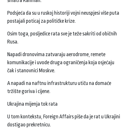
smatra Rahman.
Podsjeća da su u ruskoj historiji vojni neuspjesi više puta
postajali poticaj za političke krize.
Osim toga, posljedice rata sve je teže sakriti od običnih
Rusa.
Napadi dronovima zatvaraju aerodrome, remete
komunikacije i uvode druga ograničenja koja osjećaju
čak i stanovnici Moskve.
A napadi na naftnu infrastrukturu utiču na domaće
tržište goriva i cijene.
Ukrajina mijenja tok rata
U tom kontekstu, Foreign Affairs piše da je rat u Ukrajini
dostigao prekretnicu.