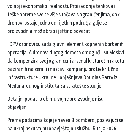
vojnoj i ekonomskoj realnosti. Proizvodnja tenkova i
teške opreme sve se više suočava s ograničenjima, dok
dronovi ostaju jedno od rijetkih područja gdje se
proizvodnja može brzo i jeftino povećati.
„DPV dronovi su sada glavni element kopnenih borbenih
operacija. A dronovi dugog dometa omogućili su Moskvi
da kompenzira svoj ograničeni arsenal krstarećih raketa
baziranih na zemlji i nastavi kampanju protiv kritične
infrastrukture Ukrajine“, objašnjava Douglas Barry iz
Međunarodnog instituta za strateške studije.
Detaljni podaci o obimu vojne proizvodnje nisu
objavljeni.
Prema podacima koje je naveo Bloomberg, pozivajući se
na ukrajinsku vojnu obavještajnu službu, Rusija 2026.