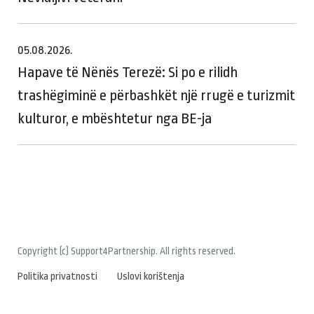
05.08.2026.
Hapave të Nënës Terezë: Si po e rilidh
trashëgiminë e përbashkët një rrugë e turizmit
kulturor, e mbështetur nga BE-ja
Copyright (c) Support4Partnership. All rights reserved.
Politika privatnosti
Uslovi korištenja