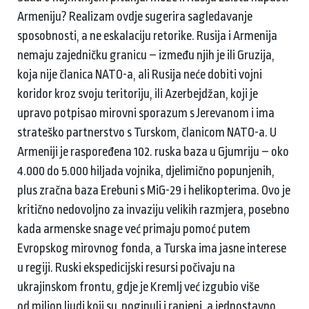
Armeniju? Realizam ovdje sugerira sagledavanje
sposobnosti, a ne eskalaciju retorike. Rusija i Armenija
nemaju zajedničku granicu – između njih je ili Gruzija,
koja nije članica NATO-a, ali Rusija neće dobiti vojni
koridor kroz svoju teritoriju, ili Azerbejdžan, koji je
upravo potpisao mirovni sporazum s Jerevanom i ima
strateško partnerstvo s Turskom, članicom NATO-a. U
Armeniji je raspoređena 102. ruska baza u Gjumriju – oko
4.000 do 5.000 hiljada vojnika, djelimično popunjenih,
plus zračna baza Erebuni s MiG-29 i helikopterima. Ovo je
kritično nedovoljno za invaziju velikih razmjera, posebno
kada armenske snage već primaju pomoć putem
Evropskog mirovnog fonda, a Turska ima jasne interese
u regiji. Ruski ekspedicijski resursi počivaju na
ukrajinskom frontu, gdje je Kremlj već izgubio više
od milion ljudi koji su poginuli i ranjeni, a jednostavno