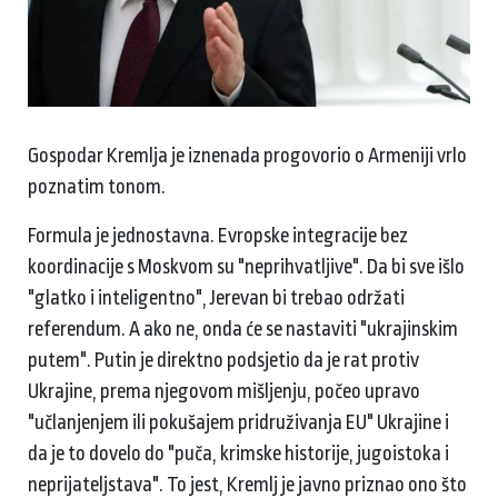
Gospodar Kremlja je iznenada progovorio o Armeniji vrlo
poznatim tonom.
Formula je jednostavna. Evropske integracije bez
koordinacije s Moskvom su "neprihvatljive". Da bi sve išlo
"glatko i inteligentno", Jerevan bi trebao održati
referendum. A ako ne, onda će se nastaviti "ukrajinskim
putem". Putin je direktno podsjetio da je rat protiv
Ukrajine, prema njegovom mišljenju, počeo upravo
"učlanjenjem ili pokušajem pridruživanja EU" Ukrajine i
da je to dovelo do "puča, krimske historije, jugoistoka i
neprijateljstava". To jest, Kremlj je javno priznao ono što