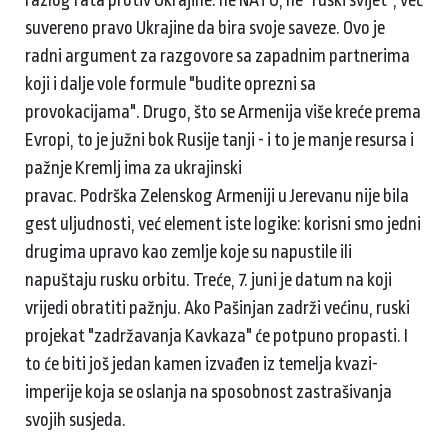
suvereno pravo Ukrajine da bira svoje saveze. Ovo je
radni argument za razgovore sa zapadnim partnerima
koji i dalje vole formule "budite oprezni sa
provokacijama". Drugo, što se Armenija više kreće prema
Evropi, to je južni bok Rusije tanji - i to je manje resursa i
pažnje Kremlj ima za ukrajinski
pravac. Podrška Zelenskog Armeniji u Jerevanu nije bila
gest uljudnosti, već element iste logike: korisni smo jedni
drugima upravo kao zemlje koje su napustile ili
napuštaju rusku orbitu. Treće, 7. juni je datum na koji
vrijedi obratiti pažnju. Ako Pašinjan zadrži većinu, ruski
projekat "zadržavanja Kavkaza" će potpuno propasti. I
to će biti još jedan kamen izvađen iz temelja kvazi-
imperije koja se oslanja na sposobnost zastrašivanja
svojih susjeda.