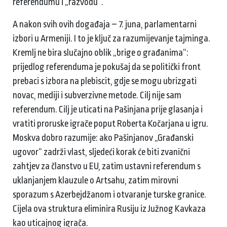
referendumu i „razvodu“.
A nakon svih ovih događaja – 7. juna, parlamentarni
izbori u Armeniji. I to je ključ za razumijevanje tajminga.
Kremlj ne bira slučajno oblik „brige o građanima“:
prijedlog referenduma je pokušaj da se politički front
prebaci s izbora na plebiscit, gdje se mogu ubrizgati
novac, mediji i subverzivne metode. Cilj nije sam
referendum. Cilj je uticati na Pašinjana prije glasanja i
vratiti proruske igrače poput Roberta Kočarjana u igru.
Moskva dobro razumije: ako Pašinjanov „Građanski
ugovor“ zadrži vlast, sljedeći korak će biti zvanični
zahtjev za članstvo u EU, zatim ustavni referendum s
uklanjanjem klauzule o Artsahu, zatim mirovni
sporazum s Azerbejdžanom i otvaranje turske granice.
Cijela ova struktura eliminira Rusiju iz Južnog Kavkaza
kao uticajnog igrača.