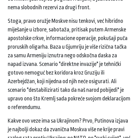
nema slobodnih rezervi za drugi front.
Stoga, pravo oružje Moskve nisu tenkovi, već hibridno
miješanje u izbore, sabotaža, pritisak putem Armenske
apostolske crkve, informacione operacije, pokušaji puča
proruskih oligarha. Baza u Gjumriju je više rizična tačka
za samu Armeniju iznutra nego odskočna daska za
napad izvana. Scenario "direktne invazije" je tehnički
gotovo nemoguć bez koridora kroz Gruziju ili
Azerbejdžan, koji nijedna od njih neće osigurati. Ali
scenario "destabilizirati tako da naš narod pobijedi" je
upravo ono što Kremlj sada pokreće svojom deklaracijom
o referendumu.
Kakve ovo veze ima sa Ukrajinom? Prvo, Putinova izjava
je najbolji dokaz da zvanična Moskva više ne krije pravi
razlog rata protiv Ukrajine: ne NATO, ne "ruski svijet", već