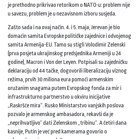
je prethodno prikrivao retorikom o NATO-u: problem nije
u savezu, problem je u nezavisnom izboru susjeda.
Zašto sada i na ovaj način. 4. i 5. maja, Jerevan je bio
domaćin samita Evropske političke zajednice i odvojenog
samita Armenija-EU. Tamo su stigli Volodimir Zelenski
(prva posjeta ukrajinskog predsjednika Armeniji u 24
godine), Macron i Von der Leyen. Potpisali su zajedničku
deklaraciju od 44 tačke, dogovorili liberalizaciju viznog
režima, prvih 30 miliona eura pomoći armenskim
oružanim snagama putem Evropskog fonda za mir i
infrastrukturno partnerstvo u okviru inicijative
„Raskršće mira“. Rusko Ministarstvo vanjskih poslova
pozvalo je armenskog ambasadora, rekavši da je
„neprihvatljivo“ dati Zelenskom „tribinu“. A četiri dana
kasnije, Putin je već pred kamerama govorio o