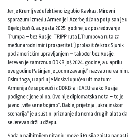
Jer je Kremlj već efektivno izgubio Kavkaz. Mirovni
sporazum između Armenije i Azerbejdžana potpisan je u
Bijeloj kući 8. augusta 2025. godine, uz posredovanje
Trumpa – bez Rusije. TRIPP ruta („Trumpova ruta za
međunarodni mir i prosperitet“) prolazit će kroz Sjunik
pod američkim upravljanjem – također bez Rusije.
Jerevan je zamrznuo ODKB još 2024. godine, a u aprilu
ove godine Pašinjan je „odmrzavanje“ nazvao nerealnim.
Osim toga, u aprilu je Moskvi upućen ultimatum:
Armenija će se povući iz ODKB-a i EAEU-a ako Rusija
podigne cijene plina. Ovo nije diplomatska nota – to je
javno „više se ne bojimo“. Dakle, prijetnja „ukrajinskog
scenarija“ je u suštini priznanje da nema drugih alata da
se Jerevan drži u džepu.
Sada o najhitnijem pitanju: može li Rusija zaista napasti