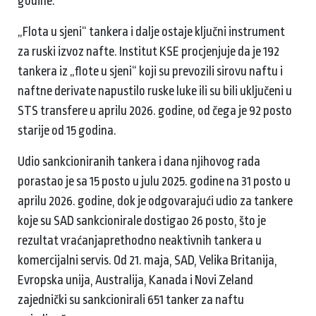
godine.
„Flota u sjeni“ tankera i dalje ostaje ključni instrument
za ruski izvoz nafte. Institut KSE procjenjuje da je 192
tankera iz „flote u sjeni“ koji su prevozili sirovu naftu i
naftne derivate napustilo ruske luke ili su bili uključeni u
STS transfere u aprilu 2026. godine, od čega je 92 posto
starije od 15 godina.
Udio sankcioniranih tankera i dana njihovog rada
porastao je sa 15 posto u julu 2025. godine na 31 posto u
aprilu 2026. godine, dok je odgovarajući udio za tankere
koje su SAD sankcionirale dostigao 26 posto, što je
rezultat vraćanjaprethodno neaktivnih tankera u
komercijalni servis. Od 21. maja, SAD, Velika Britanija,
Evropska unija, Australija, Kanada i Novi Zeland
zajednički su sankcionirali 651 tanker za naftu