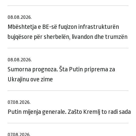
08.08.2026.
Mbështetja e BE-së fuqizon infrastrukturën
bujqësore për sherbelën, livandon dhe trumzën
08.08.2026.
Sumorna prognoza. Šta Putin priprema za
Ukrajinu ove zime
07.08.2026.
Putin mijenja generale. Zašto Kremlj to radi sada
07.08.2026.