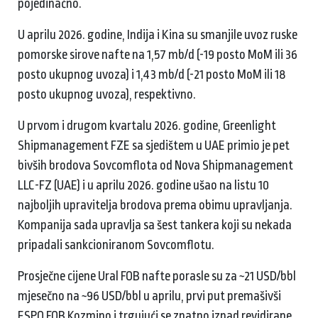
pojedinačno.
U aprilu 2026. godine, Indija i Kina su smanjile uvoz ruske
pomorske sirove nafte na 1,57 mb/d (-19 posto MoM ili 36
posto ukupnog uvoza) i 1,43 mb/d (-21 posto MoM ili 18
posto ukupnog uvoza), respektivno.
U prvom i drugom kvartalu 2026. godine, Greenlight
Shipmanagement FZE sa sjedištem u UAE primio je pet
bivših brodova Sovcomflota od Nova Shipmanagement
LLC-FZ (UAE) i u aprilu 2026. godine ušao na listu 10
najboljih upravitelja brodova prema obimu upravljanja.
Kompanija sada upravlja sa šest tankera koji su nekada
pripadali sankcioniranom Sovcomflotu.
Prosječne cijene Ural FOB nafte porasle su za ~21 USD/bbl
mjesečno na ~96 USD/bbl u aprilu, prvi put premašivši
ESPO FOB Kozmino i trgujući se znatno iznad revidirane