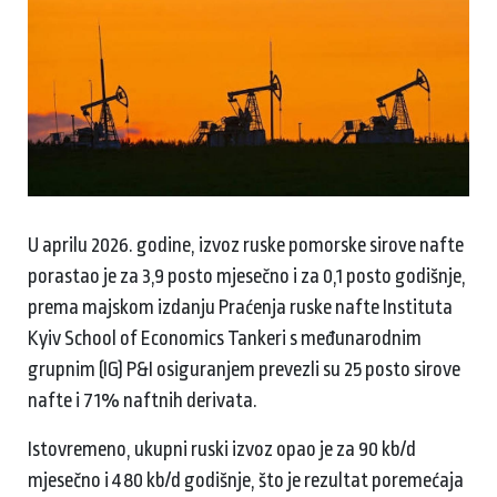
U aprilu 2026. godine, izvoz ruske pomorske sirove nafte
porastao je za 3,9 posto mjesečno i za 0,1 posto godišnje,
prema majskom izdanju Praćenja ruske nafte Instituta
Kyiv School of Economics Tankeri s međunarodnim
grupnim (IG) P&I osiguranjem prevezli su 25 posto sirove
nafte i 71% naftnih derivata.
Istovremeno, ukupni ruski izvoz opao je za 90 kb/d
mjesečno i 480 kb/d godišnje, što je rezultat poremećaja