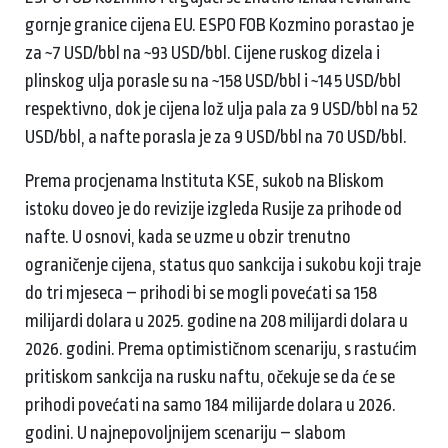
gornje granice cijena EU. ESPO FOB Kozmino porastao je
za ~7 USD/bbl na ~93 USD/bbl. Cijene ruskog dizela i
plinskog ulja porasle su na ~158 USD/bbl i ~145 USD/bbl
respektivno, dok je cijena lož ulja pala za 9 USD/bbl na 52
USD/bbl, a nafte porasla je za 9 USD/bbl na 70 USD/bbl.
Prema procjenama Instituta KSE, sukob na Bliskom
istoku doveo je do revizije izgleda Rusije za prihode od
nafte. U osnovi, kada se uzme u obzir trenutno
ograničenje cijena, status quo sankcija i sukobu koji traje
do tri mjeseca – prihodi bi se mogli povećati sa 158
milijardi dolara u 2025. godine na 208 milijardi dolara u
2026. godini. Prema optimističnom scenariju, s rastućim
pritiskom sankcija na rusku naftu, očekuje se da će se
prihodi povećati na samo 184 milijarde dolara u 2026.
godini. U najnepovoljnijem scenariju – slabom