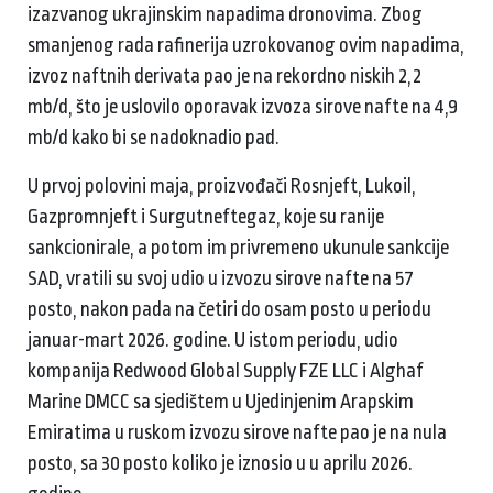
izazvanog ukrajinskim napadima dronovima. Zbog
smanjenog rada rafinerija uzrokovanog ovim napadima,
izvoz naftnih derivata pao je na rekordno niskih 2,2
mb/d, što je uslovilo oporavak izvoza sirove nafte na 4,9
mb/d kako bi se nadoknadio pad.
U prvoj polovini maja, proizvođači Rosnjeft, Lukoil,
Gazpromnjeft i Surgutneftegaz, koje su ranije
sankcionirale, a potom im privremeno ukunule sankcije
SAD, vratili su svoj udio u izvozu sirove nafte na 57
posto, nakon pada na četiri do osam posto u periodu
januar-mart 2026. godine. U istom periodu, udio
kompanija Redwood Global Supply FZE LLC i Alghaf
Marine DMCC sa sjedištem u Ujedinjenim Arapskim
Emiratima u ruskom izvozu sirove nafte pao je na nula
posto, sa 30 posto koliko je iznosio u u aprilu 2026.