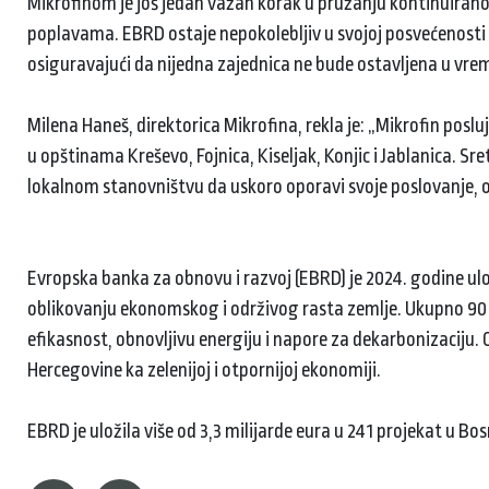
Mikrofinom je još jedan važan korak u pružanju kontinuiran
poplavama. EBRD ostaje nepokolebljiv u svojoj posvećenosti 
osiguravajući da nijedna zajednica ne bude ostavljena u vre
Milena Haneš, direktorica Mikrofina, rekla je: „Mikrofin po
u opštinama Kreševo, Fojnica, Kiseljak, Konjic i Jablanica.
lokalnom stanovništvu da uskoro oporavi svoje poslovanje, 
Evropska banka za obnovu i razvoj (EBRD) je 2024. godine ulo
oblikovanju ekonomskog i održivog rasta zemlje. Ukupno 90
efikasnost, obnovljivu energiju i napore za dekarbonizaciju. 
Hercegovine ka zelenijoj i otpornijoj ekonomiji.
EBRD je uložila više od 3,3 milijarde eura u 241 projekat u Bo