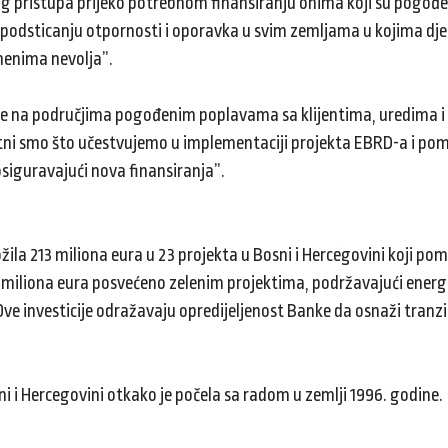
og pristupa prijeko potrebnom finansiranju onima koji su pogođe
podsticanju otpornosti i oporavka u svim zemljama u kojima djel
menima nevolja”.
sluje na područjima pogođenim poplavama sa klijentima, uredima 
 Sretni smo što učestvujemo u implementaciji projekta EBRD-a i 
osiguravajući nova finansiranja”.
žila 213 miliona eura u 23 projekta u Bosni i Hercegovini koji po
 miliona eura posvećeno zelenim projektima, podržavajući ener
Ove investicije odražavaju opredijeljenost Banke da osnaži tranzi
sni i Hercegovini otkako je počela sa radom u zemlji 1996. godine.