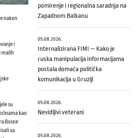
pomirenje i regionalna saradnja na
Zapadnom Balkanu
ve nakon
05.08.2026.
vanje i
Internalizirana FIMI — Kako je
e malih
ruska manipulacija informacijama
postala domaća politička
ijske
komunikacija u Gruziji
05.08.2026.
jele su
Nevidljivi veterani
 općinama kao
ara Bosne
isali sa
05.08.2026.