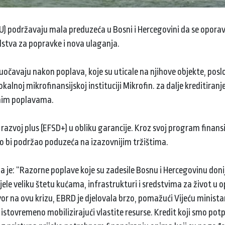
EU) podržavaju mala preduzeća u Bosni i Hercegovini da se opora
dstva za popravke i nova ulaganja.
uočavaju nakon poplava, koje su uticale na njihove objekte, poslo
kalnoj mikrofinansijskoj instituciji Mikrofin. za dalje kreditiranj
enim poplavama.
razvoj plus (EFSD+) u obliku garancije. Kroz svoj program finans
ko bi podržao poduzeća na izazovnijim tržištima.
a je: “Razorne poplave koje su zadesile Bosnu i Hercegovinu doni
nijele veliku štetu kućama, infrastrukturi i sredstvima za život u
govor na ovu krizu, EBRD je djelovala brzo, pomažući Vijeću minist
 istovremeno mobilizirajući vlastite resurse. Kredit koji smo potp