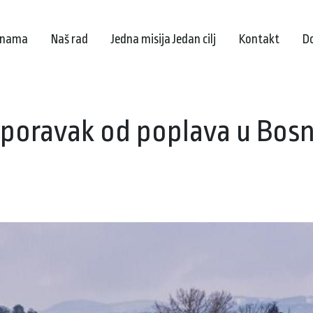
 nama
Naš rad
Jedna misija Jedan cilj
Kontakt
D
poravak od poplava u Bosni