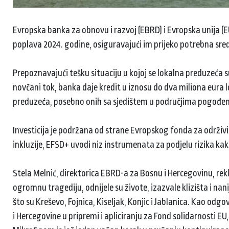
Evropska banka za obnovu i razvoj (EBRD) i Evropska unija (
poplava 2024. godine, osiguravajući im prijeko potrebna sre
Prepoznavajući tešku situaciju u kojoj se lokalna preduzeća s
novčani tok, banka daje kredit u iznosu do dva miliona eura lo
preduzeća, posebno onih sa sjedištem u područjima pogođ
Investicija je podržana od strane Evropskog fonda za održivi 
inkluzije, EFSD+ uvodi niz instrumenata za podjelu rizika ka
Stela Melnić, direktorica EBRD-a za Bosnu i Hercegovinu, rekl
ogromnu tragediju, odnijele su živote, izazvale klizišta i na
što su Kreševo, Fojnica, Kiseljak, Konjic i Jablanica. Kao od
i Hercegovine u pripremi i apliciranju za Fond solidarnosti EU,