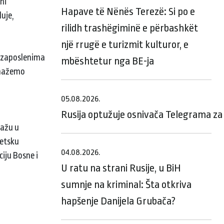
ni
Hapave të Nënës Terezë: Si po e
uje,
rilidh trashëgiminë e përbashkët
një rrugë e turizmit kulturor, e
i zaposlenima
mbështetur nga BE-ja
pomažemo
05.08.2026.
Rusija optužuje osnivača Telegrama za 
mažu u
getsku
04.08.2026.
ciju Bosne i
U ratu na strani Rusije, u BiH
sumnje na kriminal: Šta otkriva
hapšenje Danijela Grubača?