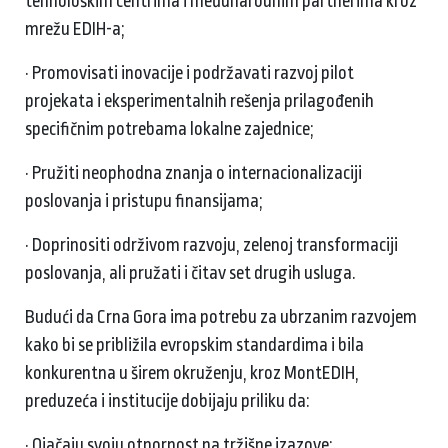
tehnološkim centrima i međunarodnim partnerima kroz
mrežu EDIH-a;
· Promovisati inovacije i podržavati razvoj pilot
projekata i eksperimentalnih rešenja prilagođenih
specifičnim potrebama lokalne zajednice;
· Pružiti neophodna znanja o internacionalizaciji
poslovanja i pristupu finansijama;
· Doprinositi održivom razvoju, zelenoj transformaciji
poslovanja, ali pružati i čitav set drugih usluga.
Budući da Crna Gora ima potrebu za ubrzanim razvojem
kako bi se približila evropskim standardima i bila
konkurentna u širem okruženju, kroz MontEDIH,
preduzeća i institucije dobijaju priliku da:
· Ojačaju svoju otpornost na tržišne izazove;