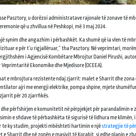
isse Pasztory, u dorëzoi administratave rajonale të zonave të mb
ceremonie që u zhvillua në Peshkopi, më 3 maj 2024.
ë një synim dhe angazhim i përbashkët. Ka shumë që ia vlen të mb
 vizituar e për t’u rigjallëruar,” tha Pasztory. Në veprimtari, morë
ërgjithshëm i Agjencisë Kombëtare Mbrojtur Daniel Pirushi, auto
r Veprimtaritë Ekonomike dhe Mjedisore (OCEEA).
onat e mbrojtura rezistente ndaj zjarrit: malet e Sharrit dhe zona 
ventilator ajri me energji elektrike, pompa shpine, mjete shumëfu
arrit për 20 zjarrfikës.
dhe përfshirjen e komunitetit në përpjekjet për parandalimin e zj
imin e sfidave të përbashkëta të sigurisë të lidhura me klimën, i c
ar te ky studim, projekti mbështeti hartimin e një
strategjie të p
e Sharrit dhe në zonën e masivit të Korabit, si edhe planin e zba