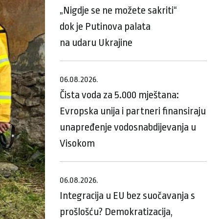
„Nigdje se ne možete sakriti“
dok je Putinova palata
na udaru Ukrajine
06.08.2026.
Čista voda za 5.000 mještana:
Evropska unija i partneri finansiraju
unapređenje vodosnabdijevanja u
Visokom
06.08.2026.
Integracija u EU bez suočavanja s
prošlošću? Demokratizacija,