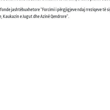
onde jashtëbuxhetore “Forcimi i përgjigjeve ndaj rreziqeve të s
e, Kaukazin e Jugut dhe Azinë Qendrore”.