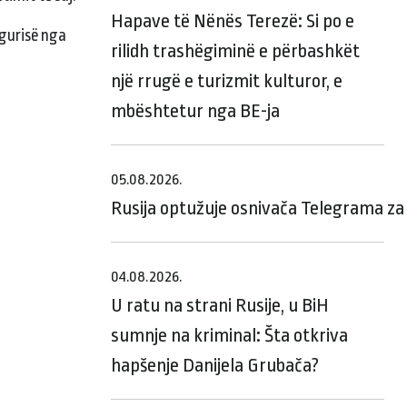
Hapave të Nënës Terezë: Si po e
igurisë nga
rilidh trashëgiminë e përbashkët
një rrugë e turizmit kulturor, e
mbështetur nga BE-ja
05.08.2026.
Rusija optužuje osnivača Telegrama za 
04.08.2026.
U ratu na strani Rusije, u BiH
sumnje na kriminal: Šta otkriva
hapšenje Danijela Grubača?