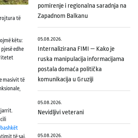
pomirenje i regionalna saradnja na
Zapadnom Balkanu
rojtura të
05.08.2026.
rojmë këtu:
Internalizirana FIMI — Kako je
n pjesë edhe
ritetet
ruska manipulacija informacijama
postala domaća politička
komunikacija u Gruziji
e masivit të
nksionale,
05.08.2026.
arrit.
Nevidljivi veterani
ili
ërbashkët
05.08.2026.
timit të saj.