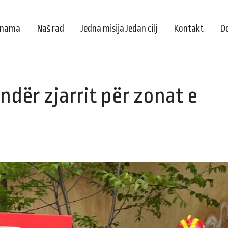
 nama
Naš rad
Jedna misija Jedan cilj
Kontakt
D
dër zjarrit për zonat e