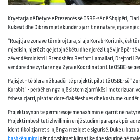
Kryetarja në Detyrë e Prezencës së OSBE-së në Shqipëri, Clar
Kukësit dhe Dibrës mjete kundër zjarrit në natyrë, gjatë një 
“Ruajtja e zonave të mbrojtura, si ajo Korab-Koritnik, ësht
mjedisin, njerëzit që jetojnë këtu dhe njerëzit që vijnë për të
zëvendësministri i Brendshëm Besfort Lamallari, Drejtori i P
vendore dhe zyrtarë nga Zyra e Koordinatorit të OSBE-së pë
Pajisjet - të blera në kuadër të projektit pilot të OSBE-së “Z
Korabit” - përbëhen nga një sistem zjarrfikës i motorizuar, 
fshesa zjarri, pishtar dore-flakëlëshues dhe kostume kundër zj
Projekti synon të përmirësojë menaxhimin e zjarrit në natyrë 
Projekti mbështeti zhvillimin e një studimi paraprak për adres
identifikoi zjarret si një nga rreziqet e sigurisë. Duke u bazu
bashkëpunimi
për ndryshimet klimatike dhe sigurinë në malet 