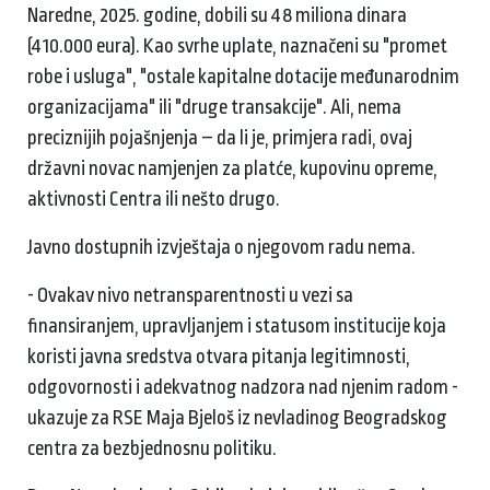
Naredne, 2025. godine, dobili su 48 miliona dinara
(410.000 eura). Kao svrhe uplate, naznačeni su "promet
robe i usluga", "ostale kapitalne dotacije međunarodnim
organizacijama" ili "druge transakcije". Ali, nema
preciznijih pojašnjenja – da li je, primjera radi, ovaj
državni novac namjenjen za platće, kupovinu opreme,
aktivnosti Centra ili nešto drugo.
Javno dostupnih izvještaja o njegovom radu nema.
- Ovakav nivo netransparentnosti u vezi sa
finansiranjem, upravljanjem i statusom institucije koja
koristi javna sredstva otvara pitanja legitimnosti,
odgovornosti i adekvatnog nadzora nad njenim radom -
ukazuje za RSE Maja Bjeloš iz nevladinog Beogradskog
centra za bezbjednosnu politiku.