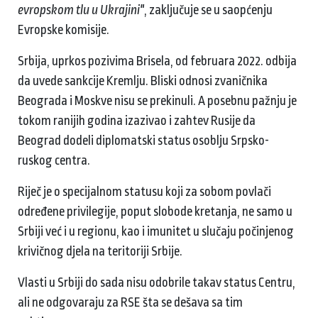
evropskom tlu u Ukrajini"
, zaključuje se u saopćenju
Evropske komisije.
Srbija, uprkos pozivima Brisela, od februara 2022. odbija
da uvede sankcije Kremlju. Bliski odnosi zvaničnika
Beograda i Moskve nisu se prekinuli. A posebnu pažnju je
tokom ranijih godina izazivao i zahtev Rusije da
Beograd dodeli diplomatski status osoblju Srpsko-
ruskog centra.
Riječ je o specijalnom statusu koji za sobom povlači
određene privilegije, poput slobode kretanja, ne samo u
Srbiji već i u regionu, kao i imunitet u slučaju počinjenog
krivičnog djela na teritoriji Srbije.
Vlasti u Srbiji do sada nisu odobrile takav status Centru,
ali ne odgovaraju za RSE šta se dešava sa tim