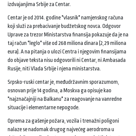
izdvajanjima Srbije za Centar.
Centar je od 2014. godine "vlasnik" namjenskog računa
koji služi za prebacivanje budžetskog novca. Odgovor
Uprave za trezor Ministarstva finansija pokazuje da je na
taj račun "leglo" više od 268 miliona dinara (2,29 miliona
eura). A na pitanja o ulozi Centra i njegovim finansijama
do objave teksta nisu odgovorili ni Centar, ni Ambasada
Rusije, niti Vlada Srbije i njena ministarstva.
Srpsko-ruski centar je, međudržavnim sporazumom,
osnovan prije 14 godina, a Moskva ga opisuje kao
"najznačajniji na Balkanu" za reagovanje na vanredne
situacije i elementarne nepogode.
Oprema za gašenje požara, vozila i trenažni poligoni
nalaze se nadomak drugog najvećeg aerodroma u