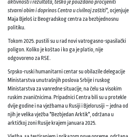
aktivnosti i rezultata, teško je pouzdano procijeniti
stvarni obim i doprinos Centra u civilnoj zaštiti",
ocjenjuje
Maja Bjeloš iz Beogradskog centra za bezbjednosnu
politiku.
Tokom 2025. pustili su u rad novi vatrogasno-spasilački
poligon. Koliko je koštao i ko ga je platio, nije
odgovoreno za RSE.
Srpsko-ruski humanitarni centar su obilazile delegacije
Ministarstva unutrašnjih poslova Srbije i ruskog
Ministarstva za vanredne situacije, na čelu sa visokim
ruskim zvaničnicima. Pripadnici Centra bili su u protekle
dvije godine i na vježbama u Rusiji i Bjelorusiji – jedna od
njih je velika vježba "Bezbjedan Arktik", održana u
arktičkoj zoni Rusije krajem januara 2025.
Vježba, sa testiranjem i prikazom nove opreme, održana