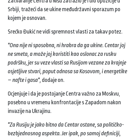
Zatvaranje Centra u Nišu zatražio je i dio opozicije u
Srbiji, tražeći da se ukine međudržavni sporazum po
kojem je osnovan.
Srećko Đukić ne vidi spremnost vlasti za takav potez.
"Ona nije ni sposobna, ni hrabra da ga ukine. Centar joj
ne smeta, a može joj koristiti kao oslonac za rusku
podršku, jer su veze vlasti sa Rusijom vezane za krajnje
osjetljive stvari, poput odnosa sa Kosovom, i energetike
– nafte i gasa",
dodaje on.
Ocjenjuje i da je postojanje Centra važno za Moskvu,
posebno u vremenu konfrontacije s Zapadom nakon
invazije na Ukrajinu.
"Za Rusiju je jako bitno da Centar ostane, sa političko-
bezbjednosnog aspekta. Jer ipak, po samoj definiciji,