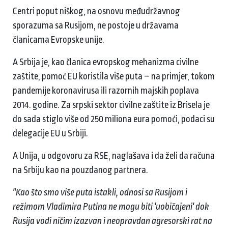
Centri poput niškog, na osnovu međudržavnog
sporazuma sa Rusijom, ne postoje u državama
članicama Evropske unije.
A Srbija je, kao članica evropskog mehanizma civilne
zaštite, pomoć EU koristila više puta – na primjer, tokom
pandemije koronavirusa ili razornih majskih poplava
2014. godine. Za srpski sektor civilne zaštite iz Brisela je
do sada stiglo više od 250 miliona eura pomoći, podaci su
delegacije EU u Srbiji.
A Unija, u odgovoru za RSE, naglašava i da želi da računa
na Srbiju kao na pouzdanog partnera.
"Kao što smo više puta istakli, odnosi sa Rusijom i
režimom Vladimira Putina ne mogu biti 'uobičajeni' dok
Rusija vodi ničim izazvan i neopravdan agresorski rat na