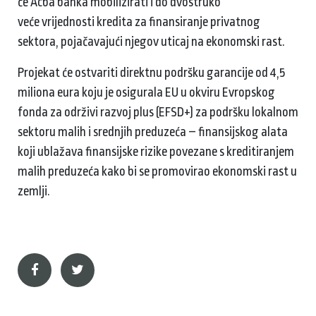
će Acba banka mobilizirati i do dvostruko
veće vrijednosti kredita za finansiranje privatnog
sektora, pojačavajući njegov uticaj na ekonomski rast.
Projekat će ostvariti direktnu podršku garancije od 4,5
miliona eura koju je osigurala EU u okviru Evropskog
fonda za održivi razvoj plus (EFSD+) za podršku lokalnom
sektoru malih i srednjih preduzeća – finansijskog alata
koji ublažava finansijske rizike povezane s kreditiranjem
malih preduzeća kako bi se promovirao ekonomski rast u
zemlji.