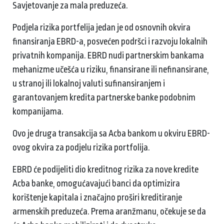
Savjetovanje za mala preduzeća.
Podjela rizika portfelija jedan je od osnovnih okvira
finansiranja EBRD-a, posvećen podršci i razvoju lokalnih
privatnih kompanija. EBRD nudi partnerskim bankama
mehanizme učešća u riziku, finansirane ili nefinansirane,
u stranoj ili lokalnoj valuti sufinansiranjem i
garantovanjem kredita partnerske banke podobnim
kompanijama.
Ovo je druga transakcija sa Acba bankom u okviru EBRD-
ovog okvira za podjelu rizika portfolija.
EBRD će podijeliti dio kreditnog rizika za nove kredite
Acba banke, omogućavajući banci da optimizira
korištenje kapitala i značajno proširi kreditiranje
armenskih preduzeća. Prema aranžmanu, očekuje se da