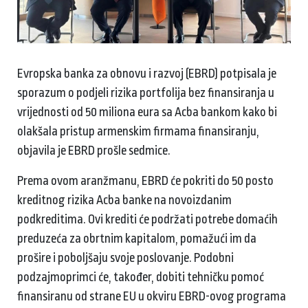
Evropska banka za obnovu i razvoj (EBRD) potpisala je
sporazum o podjeli rizika portfolija bez finansiranja u
vrijednosti od 50 miliona eura sa Acba bankom kako bi
olakšala pristup armenskim firmama finansiranju,
objavila je EBRD prošle sedmice.
Prema ovom aranžmanu, EBRD će pokriti do 50 posto
kreditnog rizika Acba banke na novoizdanim
podkreditima. Ovi krediti će podržati potrebe domaćih
preduzeća za obrtnim kapitalom, pomažući im da
prošire i poboljšaju svoje poslovanje. Podobni
podzajmoprimci će, također, dobiti tehničku pomoć
finansiranu od strane EU u okviru EBRD-ovog programa