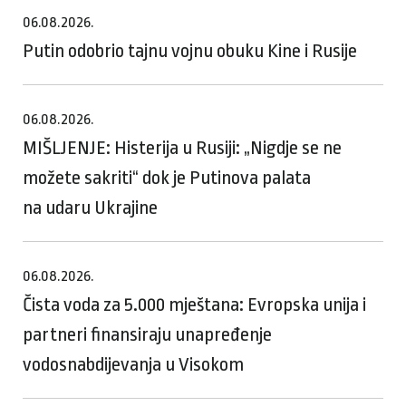
06.08.2026.
Putin odobrio tajnu vojnu obuku Kine i Rusije
06.08.2026.
MIŠLJENJE: Histerija u Rusiji: „Nigdje se ne
možete sakriti“ dok je Putinova palata
na udaru Ukrajine
06.08.2026.
Čista voda za 5.000 mještana: Evropska unija i
partneri finansiraju unapređenje
vodosnabdijevanja u Visokom