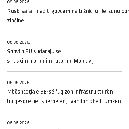
09.08.2026.
Ruski safari nad trgovcem na tržnici u Hersonu p
zločine
08.08.2026.
Snovi o EU sudaraju se
s ruskim hibridnim ratom u Moldaviji
08.08.2026.
Mbështetja e BE-së fuqizon infrastrukturën
bujqësore për sherbelën, livandon dhe trumzën
08.08.2026.