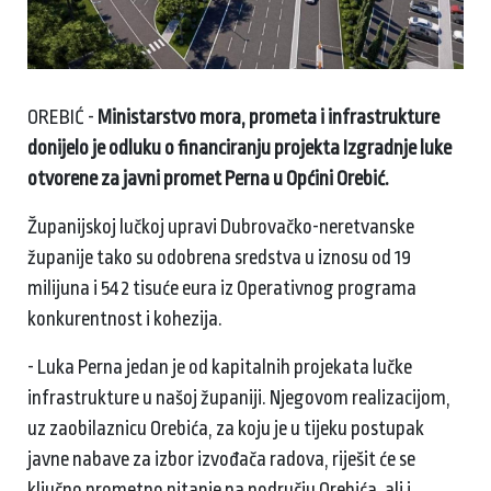
OREBIĆ -
Ministarstvo mora, prometa i infrastrukture
donijelo je odluku o financiranju projekta Izgradnje luke
otvorene za javni promet Perna u Općini Orebić.
Županijskoj lučkoj upravi Dubrovačko-neretvanske
županije tako su odobrena sredstva u iznosu od 19
milijuna i 542 tisuće eura iz Operativnog programa
konkurentnost i kohezija.
- Luka Perna jedan je od kapitalnih projekata lučke
infrastrukture u našoj županiji. Njegovom realizacijom,
uz zaobilaznicu Orebića, za koju je u tijeku postupak
javne nabave za izbor izvođača radova, riješit će se
ključno prometno pitanje na području Orebića, ali i