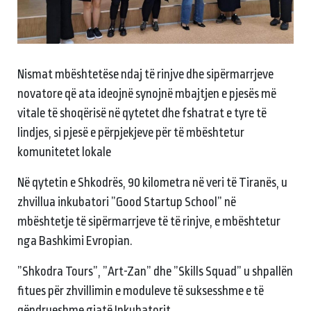
Nismat mbështetëse ndaj të rinjve dhe sipërmarrjeve
novatore që ata ideojnë synojnë mbajtjen e pjesës më
vitale të shoqërisë në qytetet dhe fshatrat e tyre të
lindjes, si pjesë e përpjekjeve për të mbështetur
komunitetet lokale
Në qytetin e Shkodrës, 90 kilometra në veri të Tiranës, u
zhvillua inkubatori ”Good Startup School” në
mbështetje të sipërmarrjeve të të rinjve, e mbështetur
nga Bashkimi Evropian.
”Shkodra Tours”, ”Art-Zan” dhe ”Skills Squad” u shpallën
fitues për zhvillimin e moduleve të suksesshme e të
qëndrueshme gjatë Inkubatorit.