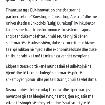
Financuar nga EU4Innovation dhe zbatuar në
partneritet me ”Koestinger Consulting Austria” dhe me
Universitetin e Shkodrës “Luigj Gurakuqi” ky inkubator
ka përshpejtuar transformimin e ekosistemit rajonal
shqiptar duke mbështetur mbi 140 të rinj të bëhen
sipërmarrës të suksesshëm, duke nxitur rritjen e biznesit
të ri që ndikon në mjedis dhe ekonomitë lokale dhe duke
thithur praktikat më të mira nga vendet evropiane.
Ekipet fituese do të kenë mundësinë të udhëtojnë në
Vjenë dhe të takojnë kolegë sipërmarrës për të
shkëmbyer njohuri dhe për të fituar njohuri të vlefshme.
Nismat mbështetëse ndaj të rinjve dhe sipërmarrjeve
novatore që ata ideojnë synojnë mbajtjen e pjesës më
vitale të shoqërisë në qytetet dhe fshatrat e tyre të