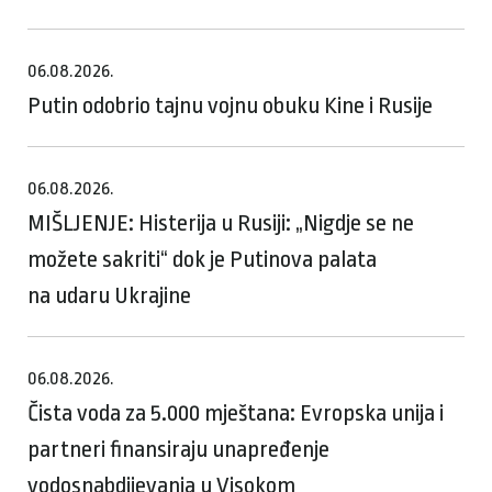
06.08.2026.
Putin odobrio tajnu vojnu obuku Kine i Rusije
06.08.2026.
MIŠLJENJE: Histerija u Rusiji: „Nigdje se ne
možete sakriti“ dok je Putinova palata
na udaru Ukrajine
06.08.2026.
Čista voda za 5.000 mještana: Evropska unija i
partneri finansiraju unapređenje
vodosnabdijevanja u Visokom