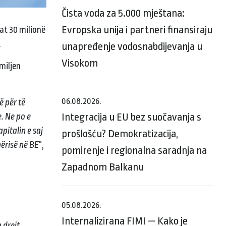
Čista voda za 5.000 mještana:
Evropska unija i partneri finansiraju
at 30 milionë
.
unapređenje vodosnabdijevanja u
Visokom
miljen
06.08.2026.
ë për të
Integracija u EU bez suočavanja s
. Ne po e
pitalin e saj
prošlošću? Demokratizacija,
përisë në BE
",
pomirenje i regionalna saradnja na
Zapadnom Balkanu
05.08.2026.
Internalizirana FIMI — Kako je
 drejt