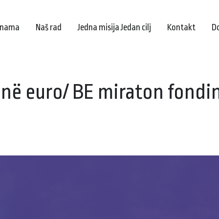
 nama
Naš rad
Jedna misija Jedan cilj
Kontakt
D
onë euro/ BE miraton fondi