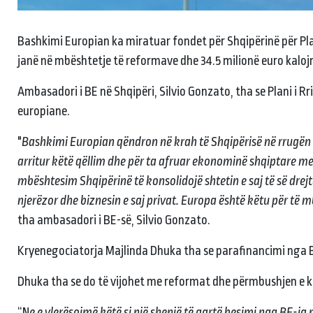
Bashkimi Europian ka miratuar fondet për Shqipërinë për Plan
janë në mbështetje të reformave dhe 34.5 milionë euro kalojn
Ambasadori i BE në Shqipëri, Silvio Gonzato, tha se Plani i R
europiane.
"
Bashkimi Europian qëndron në krah të Shqipërisë në rrugën e 
arritur këtë qëllim dhe për ta afruar ekonominë shqiptare me
mbështesim Shqipërinë të konsolidojë shtetin e saj të së drejtës
njerëzor dhe biznesin e saj privat. Europa është këtu për të
tha ambasadori i BE-së, Silvio Gonzato.
Kryenegociatorja Majlinda Dhuka tha se parafinancimi nga BE,
Dhuka tha se do të vijohet me reformat dhe përmbushjen e k
“N
e e vlerësojmë këtë si një shenjë të qartë besimi nga BE-j