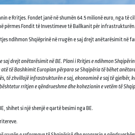
in e Rritjes. Fondet janë në shumën 64.5 milionë euro, nga të cil
ë përmes Fondit të Investimeve të Ballkanit për infrastrukturën
ritjes ndihmon Shqiëprinë në rrugën e saj drejt anëtarësimit në fa
saj drejt anëtarësimit në BE. Plani i Rritjes e ndihmon Shqipërin
 atë të Bashkimit Europian përpara se Shqipëria të bëhet anëtare
, të zhvillojë infrastrukturën e saj, ekonominë e saj të gjelbër, ka
 mbështetur rritjen e qëndrueshme dhe kohezionin e vetëm të Shqi
 shihet si një shenjë e qartë besimi nga BE.
ritereve.
a në rrugën e reformave të Shqipërisë dhe progresin e qëndrueshëm