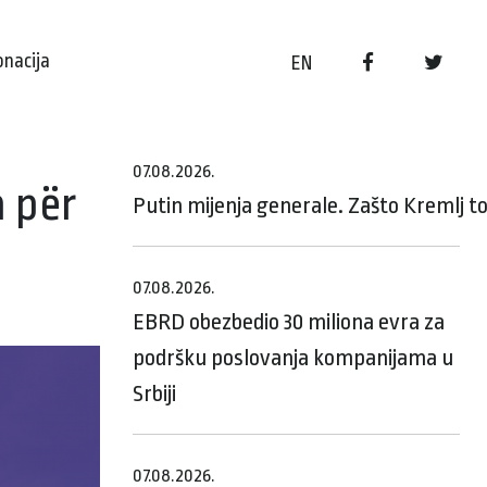
onacija
EN
07.08.2026.
n për
Putin mijenja generale. Zašto Kremlj t
07.08.2026.
EBRD obezbedio 30 miliona evra za
podršku poslovanja kompanijama u
Srbiji
07.08.2026.