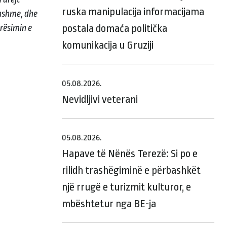
ruska manipulacija informacijama
dhshme, dhe
postala domaća politička
rësimin e
komunikacija u Gruziji
05.08.2026.
Nevidljivi veterani
05.08.2026.
Hapave të Nënës Terezë: Si po e
rilidh trashëgiminë e përbashkët
një rrugë e turizmit kulturor, e
mbështetur nga BE-ja