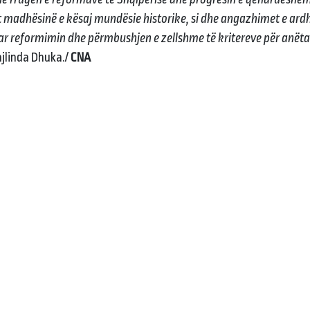
t madhësinë e kësaj mundësie historike, si dhe angazhimet e ar
uar reformimin dhe përmbushjen e zellshme të kritereve për anëta
jlinda Dhuka./
CNA