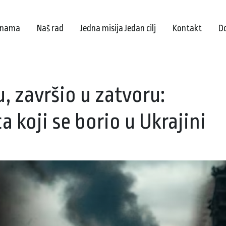
 nama
Naš rad
Jedna misija Jedan cilj
Kontakt
D
 završio u zatvoru:
koji se borio u Ukrajini