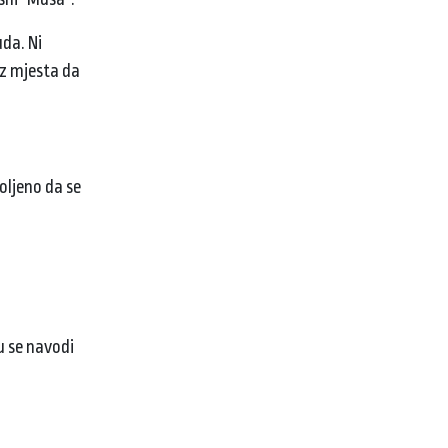
uda. Ni
oz mjesta da
oljeno da se
u se navodi