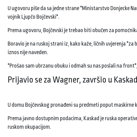
U ugovoru piše da sa jedne strane "Ministarstvo Donjecke Na
vojnik Ljupčo Bojčevski".
Prema ugovoru, Bojčevski je trebao biti obučen za pomoćnika
Boravio je na ruskoj strani iz, kako kaže, ličnih uvjerenja "z
iznos nije naveden.
"Prošao sam ubrzanu obuku i odmah su nas poslali na front",
Prijavio se za Wagner, završio u Kaska
U domu Bojčevskog pronađeni su predmeti poput maskirne ka
Prema javno dostupnim podacima, Kaskad je ruska operativno
ruskom okupacijom.