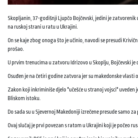
Skopljanin, 37-godišnji Ljupčo Bojčevski, jedini je zatvorenik 
na ruskoj strani u ratu u Ukrajini.
On se kaje zbog onoga što je učinio, navodi se presudi Krivičn
prošao.
U prvim trenucima u zatvoru Idrizovo u Skoplju, Bojčevski je
Osuđen je na četiri godine zatvora jer su makedonske vlasti o
Zakon koji inkriminiše djelo "učešće u stranoj vojsci" uveden
Bliskom istoku.
Do sada su u Sjevernoj Makedoniji izrečene presude samo za
Ovaj slučaj je prvi povezan s ratom u Ukrajini koji je počeo 