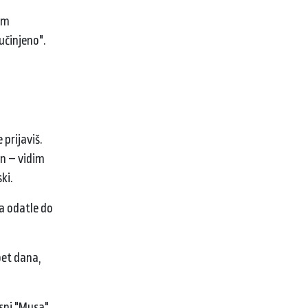
nom
učinjeno".
prijaviš.
on – vidim
ki.
a odatle do
pet dana,
esni "Musa".