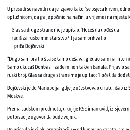
U presudi se navodi i da je izjavio kako "se osjeća krivim, od
optužnicom, da ga je počinio na način, u vrijeme i na mjestu 
Glas sa druge strane me je upitao: 'Hoćeš da dođeš da
radiš za rusko ministarstvo?' I ja sam prihvatio
- priča Bojčevski
"Dugo sam pratio šta se tamo dešava, gledao sam na interne
Samo ukucaš Donbas i izađe milion takvih kanala. Prijavio sam
ruski broj. Glas sa druge strane me je upitao: 'Hoćeš da dođeš
Bojčevski je do Mariupolja, gdje je učestvovao u ratu, išao
Moskve.
Prema sudskom predmetu, u koji je RSE imao uvid, iz Sjevern
potpisao je ugovor da bude vojnik.
On priča da je cijelu organizaciju – od kupovine karata, smješ