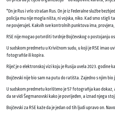
"On je Rus i vrlo strašan Rus. On je iz Federalne službe bezbje
policija mu nije mogla ništa, ni vojska, niko. Kad smo stigl
ne povjeruješ. Kakvih sve kontrolnih punktova ima, provjera,
RSE nije mogao potvrditi tvrdnje Bojčevskog o postojanju o
U sudskom predmetu u Krivičnom sudu, u koji je RSE imao uvid, 
fotografiše ili kopira.
Riječ je o elektronskoj vizi koju je Rusija uvela 2023. godine
Bojčevski nije bio sam na putu do ratišta. Zajedno s njim bio 
U sudskom predmetu korišteno je 57 fotografija kao dokaz, a 
da se vidi Šegmanovski kako je povrijeđen, a iznad njega st
Bojčevski za RSE kaže da je jedan od tih ljudi upravo on. Na