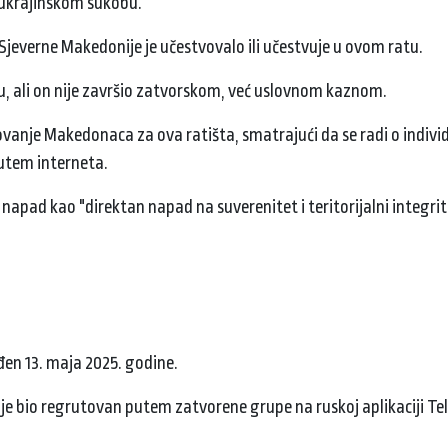
o-ukrajinskom sukobu.
Sjeverne Makedonije je učestvovalo ili učestvuje u ovom ratu.
, ali on nije završio zatvorskom, već uslovnom kaznom.
ovanje Makedonaca za ova ratišta, smatrajući da se radi o indiv
putem interneta.
 napad kao "direktan napad na suverenitet i teritorijalni integrit
đen 13. maja 2025. godine.
 je bio regrutovan putem zatvorene grupe na ruskoj aplikaciji T