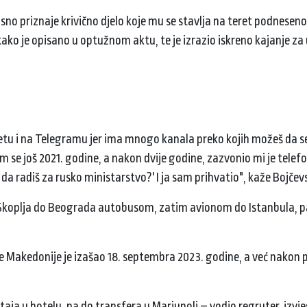
nosno priznaje krivično djelo koje mu se stavlja na teret podnese
kako je opisano u optužnom aktu, te je izrazio iskreno kajanje za 
tu i na Telegramu jer ima mnogo kanala preko kojih možeš da se 
 se još 2021. godine, a nakon dvije godine, zazvonio mi je telef
 da radiš za rusko ministarstvo?' I ja sam prihvatio", kaže Bojčevs
 iz Skoplja do Beograda autobusom, zatim avionom do Istanbula, p
e Makedonije je izašao 18. septembra 2023. godine, a već nakon 
taja u hotelu, pa do transfera u Mariupolj – vodio regruter, izvj