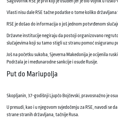
Sagovornik RSE je prvi koji je osuđen jer je bio vojnik u rusk
Vlasti nisu dale RSE tačne podatke o tome koliko državljana 
RSE je došao do informacija o još jednom potvrđenom slučaju
Državne institucije negiraju da postoji organizovano regrut
slučajevima koji su tamo stigli uz stranu pomoć osiguranu 
Još na početku sukoba, Sjeverna Makedonija je ocijenila ruski
Podržala je i međunarodne sankcije i osude Rusije.
Put do Mariupolja
Skopljanin, 37-godišnji Ljupčo Bojčevski, pravosnažno je osu
U presudi, kao i u njegovom svjedočenju za RSE, navodi se da
strane stranih državljana, tačnije Rusa.