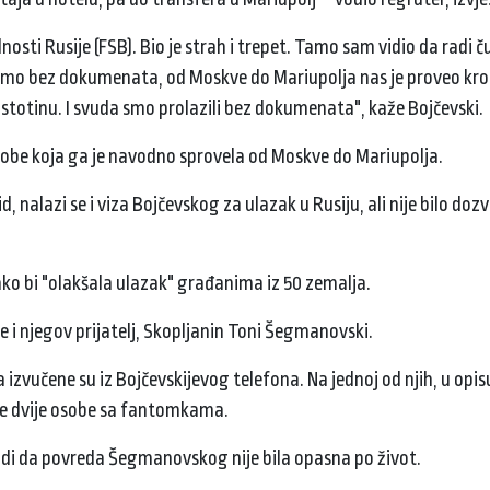
dnosti Rusije (FSB). Bio je strah i trepet. Tamo sam vidio da radi č
i tamo bez dokumenata, od Moskve do Mariupolja nas je proveo kr
 stotinu. I svuda smo prolazili bez dokumenata", kaže Bojčevski.
sobe koja ga je navodno sprovela od Moskve do Mariupolja.
nalazi se i viza Bojčevskog za ulazak u Rusiju, ali nije bilo dozv
 kako bi "olakšala ulazak" građanima iz 50 zemalja.
je i njegov prijatelj, Skopljanin Toni Šegmanovski.
izvučene su iz Bojčevskijevog telefona. Na jednoj od njih, u opis
oje dvije osobe sa fantomkama.
vodi da povreda Šegmanovskog nije bila opasna po život.