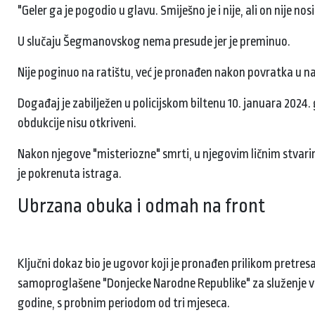
"Geler ga je pogodio u glavu. Smiješno je i nije, ali on nije no
U slučaju Šegmanovskog nema presude jer je preminuo.
Nije poginuo na ratištu, već je pronađen nakon povratka u n
Događaj je zabilježen u policijskom biltenu 10. januara 2024. 
obdukcije nisu otkriveni.
Nakon njegove "misteriozne" smrti, u njegovim ličnim stvar
je pokrenuta istraga.
Ubrzana obuka i odmah na front
Ključni dokaz bio je ugovor koji je pronađen prilikom pretre
samoproglašene "Donjecke Narodne Republike" za služenje vo
godine, s probnim periodom od tri mjeseca.