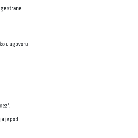
uge strane
iako u ugovoru
nez".
ja je pod