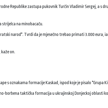
rodne Republike zastupa pukovnik Turčin Vladimir Sergej, a s dr
 strijelca na minobacaču.
a bratski narod". Tvrdi da je mjesečno trebao primati 3.000 eura, 
 kaže on.
d
pe s oznakama formacije Kaskad, ispod koje je pisalo "Grupa Ki
-borbena taktička formacija u ukrajinskoj Donjeckoj oblasti ko