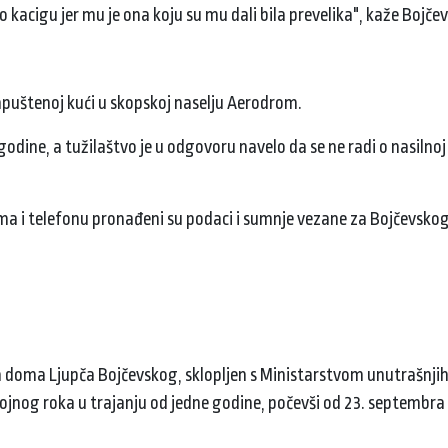
sio kacigu jer mu je ona koju su mu dali bila prevelika", kaže Bojčev
apuštenoj kući u skopskoj naselju Aerodrom.
godine, a tužilaštvo je u odgovoru navelo da se ne radi o nasilnoj 
ima i telefonu pronađeni su podaci i sumnje vezane za Bojčevsko
sa doma Ljupča Bojčevskog, sklopljen s Ministarstvom unutrašnji
jnog roka u trajanju od jedne godine, počevši od 23. septembra