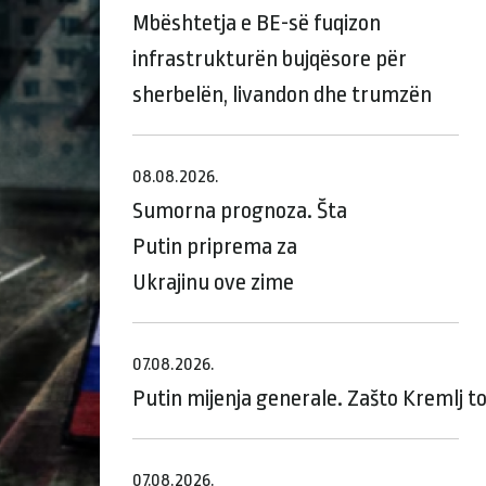
Mbështetja e BE-së fuqizon
infrastrukturën bujqësore për
sherbelën, livandon dhe trumzën
08.08.2026.
Sumorna prognoza. Šta
Putin priprema za
Ukrajinu ove zime
07.08.2026.
Putin mijenja generale. Zašto Kremlj t
07.08.2026.