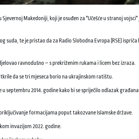
u Sjevernoj Makedoniji, koji je osuđen za "Učešće u stranoj vojsci" 
og suda, te je pristao da za Radio Slobodna Evropa (RSE) ispriča 
 djelovao ravnodušno – s prekriženim rukama i licem bez izraza.
tkrile da se tri mjeseca borio na ukrajinskom ratištu.
 je u septembru 2014. godine kako bi se spriječilo odlazak građan
 priključivanje formacijama poput takozvane Islamske države.
ruskom invazijom 2022. godine.