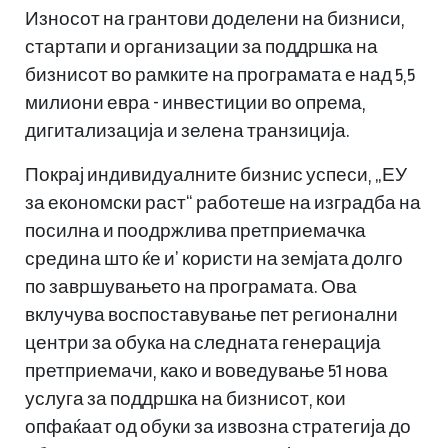
Износот на грантови доделени на бизниси,
стартапи и организации за поддршка на
бизнисот во рамките на програмата е над 5,5
милиони евра - инвестиции во опрема,
дигитализација и зелена транзиција.
Покрај индивидуалните бизнис успеси, „ЕУ
за економски раст“ работеше на изградба на
посилна и поодржлива претприемачка
средина што ќе и’ користи на земјата долго
по завршувањето на програмата. Ова
вклучува воспоставување пет регионални
центри за обука на следната генерација
претприемачи, како и воведување 51 нова
услуга за поддршка на бизнисот, кои
опфаќаат од обуки за извозна стратегија до