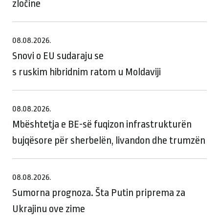
zločine
08.08.2026.
Snovi o EU sudaraju se
s ruskim hibridnim ratom u Moldaviji
08.08.2026.
Mbështetja e BE-së fuqizon infrastrukturën
bujqësore për sherbelën, livandon dhe trumzën
08.08.2026.
Sumorna prognoza. Šta Putin priprema za
Ukrajinu ove zime