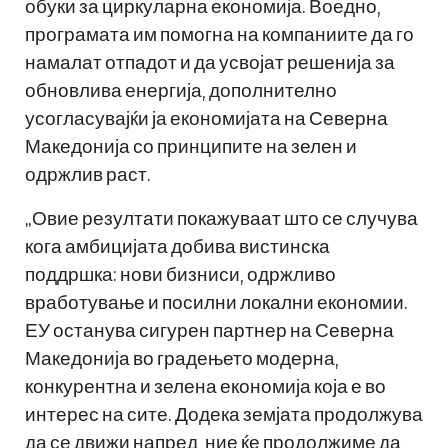
обуки за циркуларна економија. Воедно,
програмата им помогна на компаниите да го
намалат отпадот и да усвојат решенија за
обновлива енергија, дополнително
усогласувајќи ја економијата на Северна
Македонија со принципите на зелен и
одржлив раст.
„Овие резултати покажуваат што се случува
кога амбицијата добива вистинска
поддршка: нови бизниси, одржливо
вработување и посилни локални економии.
ЕУ останува сигурен партнер на Северна
Македонија во градењето модерна,
конкурентна и зелена економија која е во
интерес на сите. Додека земјата продолжува
да се движи напред, ние ќе продолжиме да