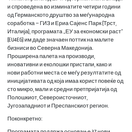
и спроведена во изминатите четири години
од Германското друштво за меѓународна
соработка – ГИЗ и Ериа Сајенс Парк (Трст,
Италија), програмата „ЕУ за економски раст“
(EU4EG) им даде значаен поттик на малите
бизниси во Северна Македонија.
Проширена палета на производи,
иновативни и еколошки пристапи, како и
нови работни места се меѓу резултатите од
иницијативата од која имаа корист повеќе од
сто микро, мали и средни претпријатија од
Полошкиот, Североисточниот,
Југозападниот и Преспанскиот регион.
Поконкретно:
Програмата поддржа основање 37 нови