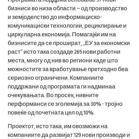
бизниси во низа области – од производство
и земјоделство до информациско-
комуникациски технологии, рециклирање и
циркуларна економија. Помагајќи им на
бизнисите да се прошират, „ЕУ за економски
раст“ исто така создаде 265 нови работни
места, многу од нив во региони каде што
можностите за вработување претходно беа
сериозно ограничени. Компаниите
поддржани од програмата ги надминаа
очекувањата. Во просек, нивните
перформанси се зголемија за 30% - тројно
повеќе од почетната цел од 10%.
Проектот, исто така, им овозможи на
компаниите да развијат 129 нови производи и