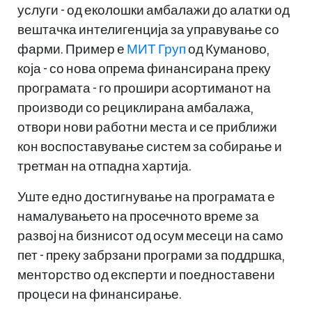
услуги - од еколошки амбалажи до алатки од
вештачка интелигенција за управување со
фарми. Пример е
МИТ Груп
од Куманово,
која - со нова опрема финансирана преку
програмата - го прошири асортиманот на
производи со рециклирана амбалажа,
отвори нови работни места и се приближи
кон воспоставување систем за собирање и
третман на отпадна хартија.
Уште едно достигнување на програмата е
намалувањето на просечното време за
развој на бизнисот од осум месеци на само
пет - преку забрзани програми за поддршка,
менторство од експерти и поедноставени
процеси на финансирање.