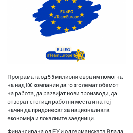
Програмата од 5,5 милиони евра им помогна
на над 100 компании да го зголемат обемот
на работа, да развијат нови производи, да
отворат стотици работни места и на тој
начин да придонесат за националната
економија и локалните заедници.
Финансирана од ЕУ и од германската Влада