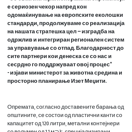
е сериозен чекор напред кон
одомаќинување на европските еколошки
стандарди, продолжуваме со реализација
на нашата стратешка цел – изградба на
одржлив и интегриран регионален систем
за управување со отпад. Благодарност до
сите партнери кои денеска се со нас и
сесрдно го поддржуваат овој процес“
- изјави министерот за животна средина и
просторно планирање Изет Меџити.
Опремата, согласно доставените барања од
општините, се состои од пластични канти со
капацитет од 120 литри, метални контејнери
со волумен од 1.1 м⊃3;, специјализирани