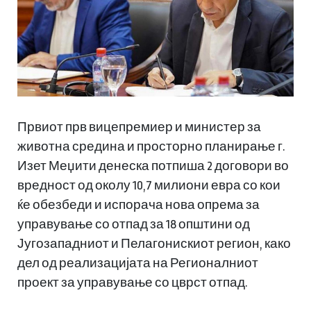
Првиот прв вицепремиер и министер за
животна средина и просторно планирање г.
Изет Меџити денеска потпиша 2 договори во
вредност од околу 10,7 милиони евра со кои
ќе обезбеди и испорача нова опрема за
управување со отпад за 18 општини од
Југозападниот и Пелагонискиот регион, како
дел од реализацијата на Регионалниот
проект за управување со цврст отпад.