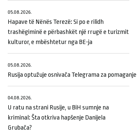
05.08.2026.
Hapave të Nënës Terezë: Si po e rilidh
trashëgiminë e përbashkët një rrugë e turizmit
kulturor, e mbështetur nga BE-ja
05.08.2026.
Rusija optužuje osnivača Telegrama za pomaganje te
04.08.2026.
U ratu na strani Rusije, u BiH sumnje na
kriminal: Šta otkriva hapšenje Danijela
Grubača?