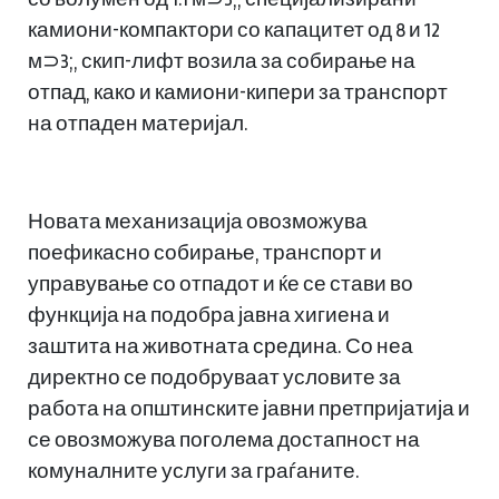
камиони-компактори со капацитет од 8 и 12
м⊃3;, скип-лифт возила за собирање на
отпад, како и камиони-кипери за транспорт
на отпаден материјал.
Новата механизација овозможува
поефикасно собирање, транспорт и
управување со отпадот и ќе се стави во
функција на подобра јавна хигиена и
заштита на животната средина. Со неа
директно се подобруваат условите за
работа на општинските јавни претпријатија и
се овозможува поголема достапност на
комуналните услуги за граѓаните.