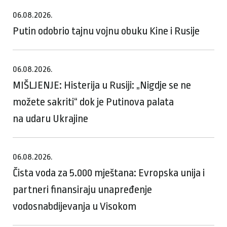
06.08.2026.
Putin odobrio tajnu vojnu obuku Kine i Rusije
06.08.2026.
MIŠLJENJE: Histerija u Rusiji: „Nigdje se ne
možete sakriti“ dok je Putinova palata
na udaru Ukrajine
06.08.2026.
Čista voda za 5.000 mještana: Evropska unija i
partneri finansiraju unapređenje
vodosnabdijevanja u Visokom