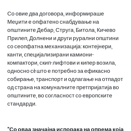
Со овие два договора, информираше
Меџити е опфатено снабдување на
општините Дебар, Струга, Битола, Кичево
Прилеп, Долнени и други рурални општини
со сеопфатна механизација: контејнери,
канти, специјализирани камиони-
компактори, скип-лифтови и кипер возила,
односно сè што е потребно за ефикасно
собирање, транспорт и одлагање на отпадот
од страна на комуналните претпријатија во
општините, во согласност со европските
стандарди.
“Со оваа значајна испорака на опрема која