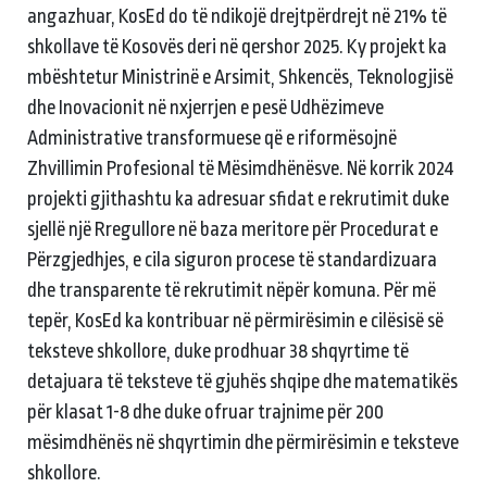
angazhuar, KosEd do të ndikojë drejtpërdrejt në 21% të
shkollave të Kosovës deri në qershor 2025. Ky projekt ka
mbështetur Ministrinë e Arsimit, Shkencës, Teknologjisë
dhe Inovacionit në nxjerrjen e pesë Udhëzimeve
Administrative transformuese që e riformësojnë
Zhvillimin Profesional të Mësimdhënësve. Në korrik 2024
projekti gjithashtu ka adresuar sfidat e rekrutimit duke
sjellë një Rregullore në baza meritore për Procedurat e
Përzgjedhjes, e cila siguron procese të standardizuara
dhe transparente të rekrutimit nëpër komuna. Për më
tepër, KosEd ka kontribuar në përmirësimin e cilësisë së
teksteve shkollore, duke prodhuar 38 shqyrtime të
detajuara të teksteve të gjuhës shqipe dhe matematikës
për klasat 1-8 dhe duke ofruar trajnime për 200
mësimdhënës në shqyrtimin dhe përmirësimin e teksteve
shkollore.