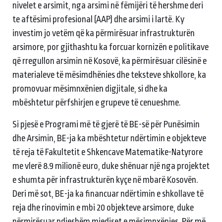
nivelet e arsimit, nga arsimi në fëmijëri të hershme deri
te aftësimi profesional (AAP) dhe arsimi i lartë. Ky
investim jo vetëm që ka përmirësuar infrastrukturën
arsimore, por gjithashtu ka forcuar kornizën e politikave
që rregullon arsimin në Kosovë, ka përmirësuar cilësinë e
materialeve të mësimdhënies dhe teksteve shkollore, ka
promovuar mësimnxënien digjitale, si dhe ka
mbështetur përfshirjen e grupeve të cenueshme.
Si pjesë e Programi më të gjerë të BE-së për Punësimin
dhe Arsimin, BE-ja ka mbështetur ndërtimin e objekteve
të reja të Fakultetit e Shkencave Matematike-Natyrore
me vlerë 8.9 milionë euro, duke shënuar një nga projektet
e shumta për infrastrukturën kyçe në mbarë Kosovën.
Deri më sot, BE-ja ka financuar ndërtimin e shkollave të
reja dhe rinovimin e mbi 20 objekteve arsimore, duke
përmirësuar ndjeshëm mjediset e mësimnxënies. Për më