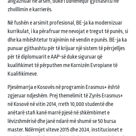
angazhuar në arsim, duke i udhëhequr gjithashtu në
zhvillimin e karrierës.
Në fushën e arsimit profesional, BE-ja ka modernizuar
kurrikulat, i ka përafruar me nevojat e tregut të punës, si
dhe ka mbështetur trajnimin në vendin e punës. BE-ja ka
punuar gjithashtu për të krijuar një sistem të përcjelljes
për të diplomuarit e AAP-së duke siguruar që
kualifikimet të përputhen me Kornizën Evropiane të
Kualifikimeve.
Pjesëmarrja e Kosovës në programin Erasmus+ është
zgjeruar ndjeshëm. Prej themelimit të Zyrës Erasmus+
në Kosovë në vitin 2014, rreth 10,000 studentë dhe
anëtarë stafi kanë marrë pjesë në shkëmbimet e
lëvizshmërisë dhe janë ndarë më shumë se 50 bursa
master. Ndërmjet viteve 2015 dhe 2024, institucionet e