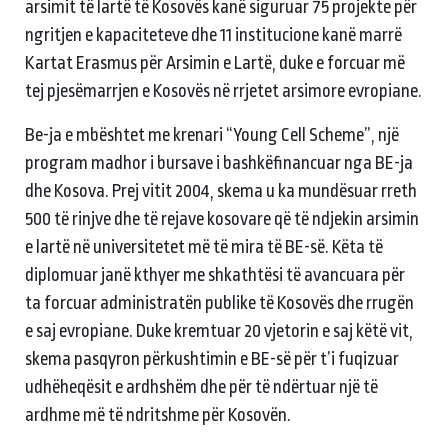
arsimit të lartë të Kosovës kanë siguruar 75 projekte për
ngritjen e kapaciteteve dhe 11 institucione kanë marrë
Kartat Erasmus për Arsimin e Lartë, duke e forcuar më
tej pjesëmarrjen e Kosovës në rrjetet arsimore evropiane.
Be-ja e mbështet me krenari “Young Cell Scheme”, një
program madhor i bursave i bashkëfinancuar nga BE-ja
dhe Kosova. Prej vitit 2004, skema u ka mundësuar rreth
500 të rinjve dhe të rejave kosovare që të ndjekin arsimin
e lartë në universitetet më të mira të BE-së. Këta të
diplomuar janë kthyer me shkathtësi të avancuara për
ta forcuar administratën publike të Kosovës dhe rrugën
e saj evropiane. Duke kremtuar 20 vjetorin e saj këtë vit,
skema pasqyron përkushtimin e BE-së për t’i fuqizuar
udhëheqësit e ardhshëm dhe për të ndërtuar një të
ardhme më të ndritshme për Kosovën.