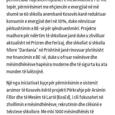
tepër, përmirësimet me efiçiencën e energjisë në më
shumë se 60 shkolla anembanë Kosovës kanë reduktuar
konsumin e energjisë deri në 30%, duke nënvizuar
përkushtimin e BE-së për qëndrueshmëri. Projekte
madhore për ndërtim të shkollave janë duke u zhvilluar
aktualisht në Prizren dhe Ferizaj, dhe shkollat si shkolla
fillore “Dardania” në Prishtinë janë rinovuar plotësisht
me financimin e BE-së, duke u ofruar nxënësve dhe
mësimdhënësve hapësira moderne dhe të sigurta ku ata
munden të lulëzojnë.
Një nga iniciativat kyçe për përmirësimin e sistemit
arsimor të Kosovës është projekti Përkrahje për Arsimin
Fillor dhe të Mesëm të Lartë (KosEd), i cili fokusohet në
zhvillimin e mësimdhënësve, rekrutimin dhe cilësinë e
teksteve shkollore. Me mbi 1000 mësimdhënës të