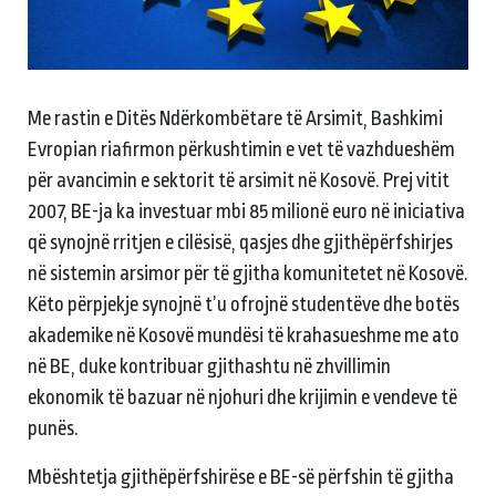
Me rastin e Ditës Ndërkombëtare të Arsimit, Bashkimi
Evropian riafirmon përkushtimin e vet të vazhdueshëm
për avancimin e sektorit të arsimit në Kosovë. Prej vitit
2007, BE-ja ka investuar mbi 85 milionë euro në iniciativa
që synojnë rritjen e cilësisë, qasjes dhe gjithëpërfshirjes
në sistemin arsimor për të gjitha komunitetet në Kosovë.
Këto përpjekje synojnë t’u ofrojnë studentëve dhe botës
akademike në Kosovë mundësi të krahasueshme me ato
në BE, duke kontribuar gjithashtu në zhvillimin
ekonomik të bazuar në njohuri dhe krijimin e vendeve të
punës.
Mbështetja gjithëpërfshirëse e BE-së përfshin të gjitha