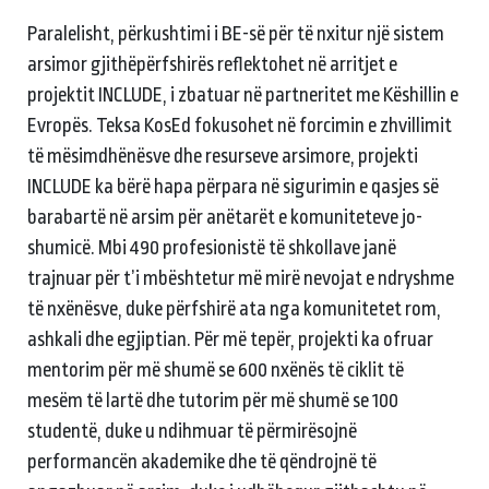
Paralelisht, përkushtimi i BE-së për të nxitur një sistem
arsimor gjithëpërfshirës reflektohet në arritjet e
projektit INCLUDE, i zbatuar në partneritet me Këshillin e
Evropës. Teksa KosEd fokusohet në forcimin e zhvillimit
të mësimdhënësve dhe resurseve arsimore, projekti
INCLUDE ka bërë hapa përpara në sigurimin e qasjes së
barabartë në arsim për anëtarët e komuniteteve jo-
shumicë. Mbi 490 profesionistë të shkollave janë
trajnuar për t’i mbështetur më mirë nevojat e ndryshme
të nxënësve, duke përfshirë ata nga komunitetet rom,
ashkali dhe egjiptian. Për më tepër, projekti ka ofruar
mentorim për më shumë se 600 nxënës të ciklit të
mesëm të lartë dhe tutorim për më shumë se 100
studentë, duke u ndihmuar të përmirësojnë
performancën akademike dhe të qëndrojnë të