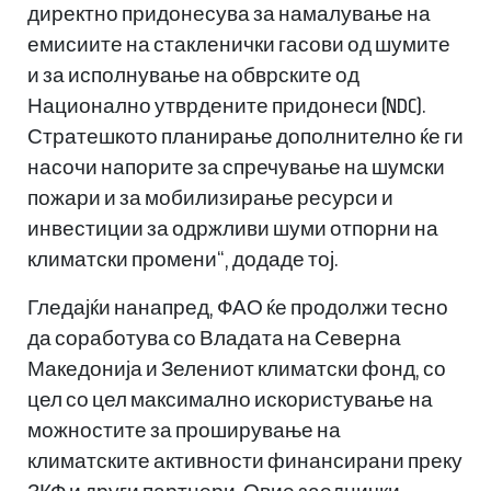
директно придонесува за намалување на
емисиите на стакленички гасови од шумите
и за исполнување на обврските од
Национално утврдените придонеси (NDC).
Стратешкото планирање дополнително ќе ги
насочи напорите за спречување на шумски
пожари и за мобилизирање ресурси и
инвестиции за одржливи шуми отпорни на
климатски промени“, додаде тој.
Гледајќи нанапред, ФАО ќе продолжи тесно
да соработува со Владата на Северна
Македонија и Зелениот климатски фонд, со
цел со цел максимално искористување на
можностите за проширување на
климатските активности финансирани преку