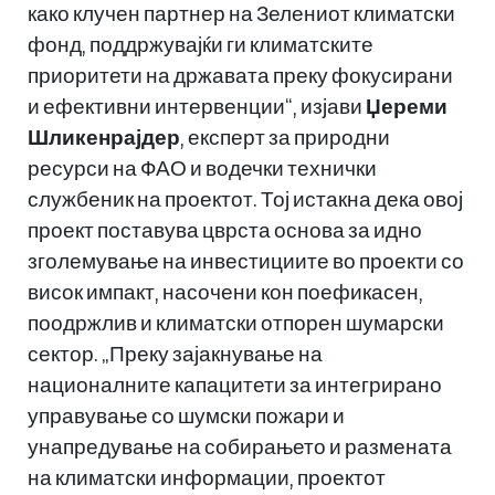
како клучен партнер на Зелениот климатски
фонд, поддржувајќи ги климатските
приоритети на државата преку фокусирани
и ефективни интервенции“, изјави
Џереми
Шликенрајдер
, експерт за природни
ресурси на ФАО и водечки технички
службеник на проектот. Тој истакна дека овој
проект поставува цврста основа за идно
зголемување на инвестициите во проекти со
висок импакт, насочени кон поефикасен,
поодржлив и климатски отпорен шумарски
сектор. „Преку зајакнување на
националните капацитети за интегрирано
управување со шумски пожари и
унапредување на собирањето и размената
на климатски информации, проектот