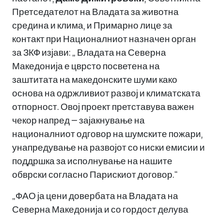
Претседателот на Владата за животна
средина и клима, и Примарно лице за
контакт при Националниот назначен орган
за ЗКФ изјави: „ Владата на Северна
Македонија е цврсто посветена на
заштитата на македонските шуми како
основа на одржливиот развој и климатската
отпорност. Овој проект претставува важен
чекор напред — зајакнување на
националниот одговор на шумските пожари,
унапредување на развојот со ниски емисии и
поддршка за исполнување на нашите
обврски согласно Парискиот договор.“
„ФАО ја цени довербата на Владата на
Северна Македонија и со гордост делува