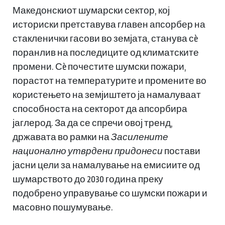
Македонскиот шумарски сектор, кој
историски претставува главен апсорбер на
стакленички гасови во земјата, станува сè
поранлив на последиците од климатските
промени. Сè почестите шумски пожари,
порастот на температурите и промените во
користењето на земјиштето ја намалуваат
способноста на секторот да апсорбира
јаглерод. За да се спречи овој тренд,
државата во рамки на
Засилените
национално утврдени придонеси
постави
јасни цели за намалување на емисиите од
шумарството до 2030 година преку
подобрено управување со шумски пожари и
масовно пошумување.