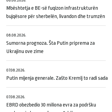
08.08.2026.
Mbështetja e BE-së fuqizon infrastrukturën
bujqësore për sherbelën, livandon dhe trumzën
08.08.2026.
Sumorna prognoza. Šta Putin priprema za
Ukrajinu ove zime
07.08.2026.
Putin mijenja generale. Zašto Kremlj to radi sada
07.08.2026.
EBRD obezbedio 30 miliona evra za podršku