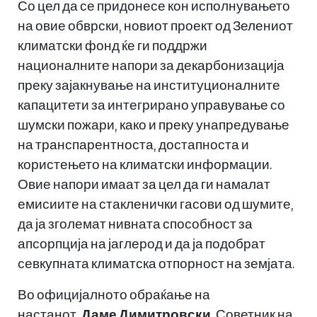
Со цел да се придонесе кон исполнувањето
на овие обврски, новиот проект од Зелениот
климатски фонд ќе ги поддржи
националните напори за декарбонизација
преку зајакнување на институционалните
капацитети за интегрирано управување со
шумски пожари, како и преку унапредување
на транспарентноста, достапноста и
користењето на климатски информации.
Овие напори имаат за цел да ги намалат
емисиите на стакленички гасови од шумите,
да ја зголемат нивната способност за
апсорпција на јаглерод и да ја подобрат
севкупната климатска отпорност на земјата.
Во официјалното обраќање на
настанот,
Даме Димитровски
, Советник на