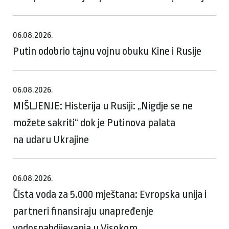
06.08.2026.
Putin odobrio tajnu vojnu obuku Kine i Rusije
06.08.2026.
MIŠLJENJE: Histerija u Rusiji: „Nigdje se ne
možete sakriti“ dok je Putinova palata
na udaru Ukrajine
06.08.2026.
Čista voda za 5.000 mještana: Evropska unija i
partneri finansiraju unapređenje
vodosnabdijevanja u Visokom