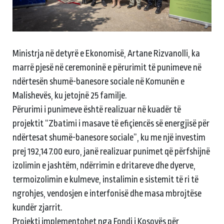
Ministrja në detyrë e Ekonomisë, Artane Rizvanolli, ka
marrë pjesë në ceremoninë e përurimit të punimeve në
ndërtesën shumë-banesore sociale në Komunën e
Malishevës, ku jetojnë 25 familje.
Përurimi i punimeve është realizuar në kuadër të
projektit “Zbatimi i masave të efiçiencës së energjisë për
ndërtesat shumë-banesore sociale”, ku me një investim
prej 192,147.00 euro, janë realizuar punimet që përfshijnë
izolimin e jashtëm, ndërrimin e dritareve dhe dyerve,
termoizolimin e kulmeve, instalimin e sistemit të ri të
ngrohjes, vendosjen e interfonisë dhe masa mbrojtëse
kundër zjarrit.
Projekti implementohet nga Fondi i Kosovës për