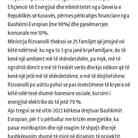
Efiçiencё tё Energjisë dhe mbështetet nga Qeveria e
Republikës së Kosovës, përmes përkrahjes financiare nga
Bashkimi Evropian (me 90%) dhe pjesëmarrjen
komunale me 10%.
Ministrja Rizvanolli theksoi se 25 familjet që jetojnë në
këtë ndërtesë, ku nga to 3 gra janë kryefamiljare, do të
kenë një ambient më të shëndetshëm, pa myk, më të
ngrohtë dimrit e më të freskët verës dhe kjo ndikon që të
kenë një jetë më të shëndetshme, e më të dinjitetshme.
Rizvanolli po ashtu pohoi se pas investimeve të kryera në
këtë ndërtesë shumë-banesore sociale, kursimi i
energjisë elektrike do të jetë 79 %.
Ajo tregoi se në vitin 2022 kërkesa drejtuar Bashkimit
Evropian, për t’u përballur me krizën energjetike, ka
pasur mirëkuptim dhe një reagim të shpejt dhe një
bashkëpunim shumë të mirë në dizajnim të projektit.