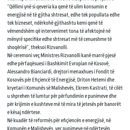
“Qëllimi ynë si qeveria ka qenë të ulim konsumin e
energjisë në të gjitha shtresat, edhe tek popullata edhe
tek bizneset, ndërkohë gjithashtu kemi qenë të
vëmendshëm që intervenimet tona të afektojnë në
mënyrë specifike edhe shtresat më të cenueshme të
shoqërisë”, theksoi Rizvanolli.
Në ceremoni veç Ministres Rizvanolli kanë marrë pjesë
edhe përfaqësuesi i Bashkimit Evropian në Kosovë,
Alessandro Bianciardi, drejtori menaxhues i Fondit të
Kosovës për Efiçiencë të Energjisë, Driton Hetemi dhe
kryetari i Komunës së Malishevës, Ekrem Kastrati, të cilët
u shprehen të lumtur për përfundimin e punimeve dhe
për krijimin e kushteve më të mira të jetesës për banorët
e kësaj ndërtese.
Në kuadër të reformës për efiçiencën e energjisë, në
Komunën e Malishevës, veç punimeve në ndërtesën