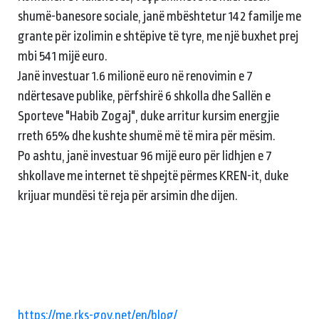
shumë-banesore sociale, janë mbështetur 142 familje me
grante për izolimin e shtëpive të tyre, me një buxhet prej
mbi 541 mijë euro.
Janë investuar 1.6 milionë euro në renovimin e 7
ndërtesave publike, përfshirë 6 shkolla dhe Sallën e
Sporteve "Habib Zogaj", duke arritur kursim energjie
rreth 65% dhe kushte shumë më të mira për mësim.
Po ashtu, janë investuar 96 mijë euro për lidhjen e 7
shkollave me internet të shpejtë përmes KREN-it, duke
krijuar mundësi të reja për arsimin dhe dijen.
https://me.rks-gov.net/en/blog/