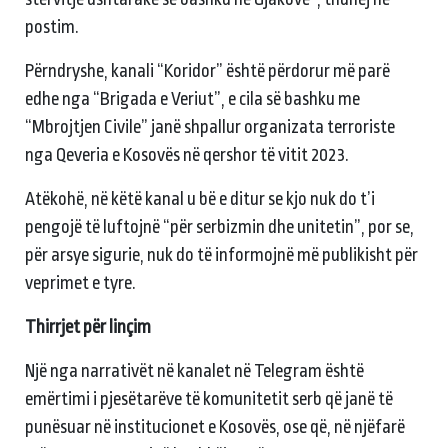
postim.
Përndryshe, kanali “Koridor” është përdorur më parë
edhe nga “Brigada e Veriut”, e cila së bashku me
“Mbrojtjen Civile” janë shpallur organizata terroriste
nga Qeveria e Kosovës në qershor të vitit 2023.
Atëkohë, në këtë kanal u bë e ditur se kjo nuk do t’i
pengojë të luftojnë “për serbizmin dhe unitetin”, por se,
për arsye sigurie, nuk do të informojnë më publikisht për
veprimet e tyre.
Thirrjet për linçim
Një nga narrativët në kanalet në Telegram është
emërtimi i pjesëtarëve të komunitetit serb që janë të
punësuar në institucionet e Kosovës, ose që, në njëfarë