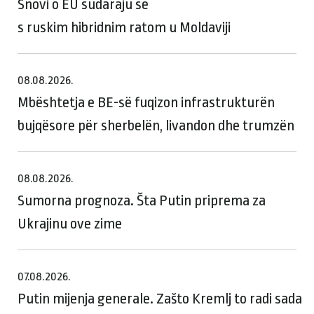
Snovi o EU sudaraju se
s ruskim hibridnim ratom u Moldaviji
08.08.2026.
Mbështetja e BE-së fuqizon infrastrukturën
bujqësore për sherbelën, livandon dhe trumzën
08.08.2026.
Sumorna prognoza. Šta Putin priprema za
Ukrajinu ove zime
07.08.2026.
Putin mijenja generale. Zašto Kremlj to radi sada