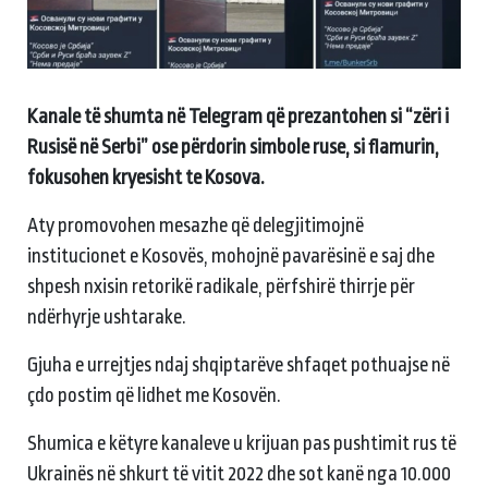
Kanale të shumta në Telegram që prezantohen si “zëri i
Rusisë në Serbi” ose përdorin simbole ruse, si flamurin,
fokusohen kryesisht te Kosova.
Aty promovohen mesazhe që delegjitimojnë
institucionet e Kosovës, mohojnë pavarësinë e saj dhe
shpesh nxisin retorikë radikale, përfshirë thirrje për
ndërhyrje ushtarake.
Gjuha e urrejtjes ndaj shqiptarëve shfaqet pothuajse në
çdo postim që lidhet me Kosovën.
Shumica e këtyre kanaleve u krijuan pas pushtimit rus të
Ukrainës në shkurt të vitit 2022 dhe sot kanë nga 10.000