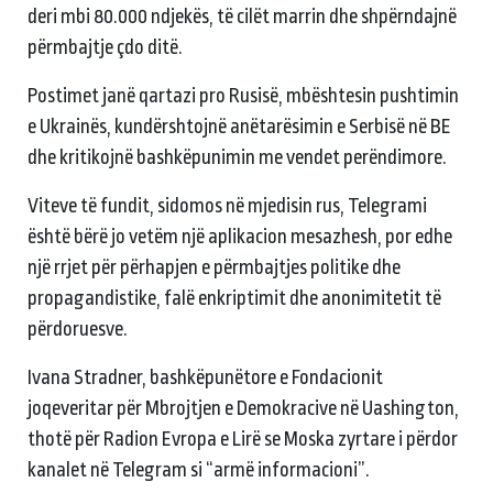
deri mbi 80.000 ndjekës, të cilët marrin dhe shpërndajnë
përmbajtje çdo ditë.
Postimet janë qartazi pro Rusisë, mbështesin pushtimin
e Ukrainës, kundërshtojnë anëtarësimin e Serbisë në BE
dhe kritikojnë bashkëpunimin me vendet perëndimore.
Viteve të fundit, sidomos në mjedisin rus, Telegrami
është bërë jo vetëm një aplikacion mesazhesh, por edhe
një rrjet për përhapjen e përmbajtjes politike dhe
propagandistike, falë enkriptimit dhe anonimitetit të
përdoruesve.
Ivana Stradner, bashkëpunëtore e Fondacionit
joqeveritar për Mbrojtjen e Demokracive në Uashington,
thotë për Radion Evropa e Lirë se Moska zyrtare i përdor
kanalet në Telegram si “armë informacioni”.