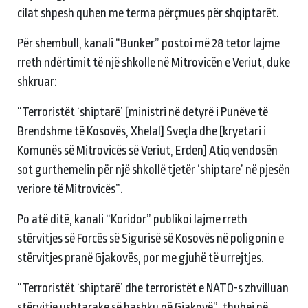
cilat shpesh quhen me terma përçmues për shqiptarët.
Për shembull, kanali “Bunker” postoi më 28 tetor lajme
rreth ndërtimit të një shkolle në Mitrovicën e Veriut, duke
shkruar:
“Terroristët ‘shiptarë’ [ministri në detyrë i Punëve të
Brendshme të Kosovës, Xhelal] Sveçla dhe [kryetari i
Komunës së Mitrovicës së Veriut, Erden] Atiq vendosën
sot gurthemelin për një shkollë tjetër ‘shiptare’ në pjesën
veriore të Mitrovicës”.
Po atë ditë, kanali “Koridor” publikoi lajme rreth
stërvitjes së Forcës së Sigurisë së Kosovës në poligonin e
stërvitjes pranë Gjakovës, por me gjuhë të urrejtjes.
“Terroristët ‘shiptarë’ dhe terroristët e NATO-s zhvilluan
stërvitje ushtarake së bashku në Gjakovë”, thuhej në