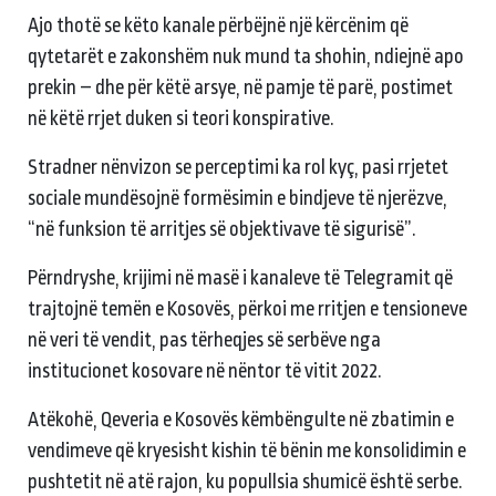
Ajo thotë se këto kanale përbëjnë një kërcënim që
qytetarët e zakonshëm nuk mund ta shohin, ndiejnë apo
prekin – dhe për këtë arsye, në pamje të parë, postimet
në këtë rrjet duken si teori konspirative.
Stradner nënvizon se perceptimi ka rol kyç, pasi rrjetet
sociale mundësojnë formësimin e bindjeve të njerëzve,
“në funksion të arritjes së objektivave të sigurisë”.
Përndryshe, krijimi në masë i kanaleve të Telegramit që
trajtojnë temën e Kosovës, përkoi me rritjen e tensioneve
në veri të vendit, pas tërheqjes së serbëve nga
institucionet kosovare në nëntor të vitit 2022.
Atëkohë, Qeveria e Kosovës këmbëngulte në zbatimin e
vendimeve që kryesisht kishin të bënin me konsolidimin e
pushtetit në atë rajon, ku popullsia shumicë është serbe.