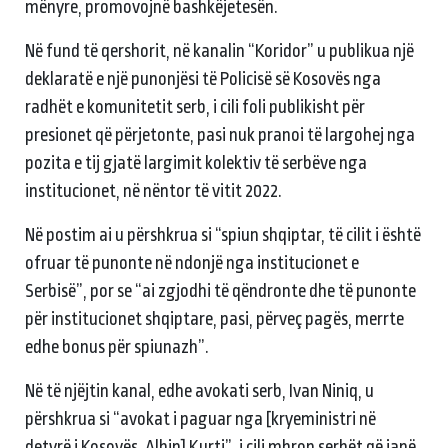
mënyre, promovojnë bashkëjetesën.
Në fund të qershorit, në kanalin “Koridor” u publikua një
deklaratë e një punonjësi të Policisë së Kosovës nga
radhët e komunitetit serb, i cili foli publikisht për
presionet që përjetonte, pasi nuk pranoi të largohej nga
pozita e tij gjatë largimit kolektiv të serbëve nga
institucionet, në nëntor të vitit 2022.
Në postim ai u përshkrua si “spiun shqiptar, të cilit i është
ofruar të punonte në ndonjë nga institucionet e
Serbisë”, por se “ai zgjodhi të qëndronte dhe të punonte
për institucionet shqiptare, pasi, përveç pagës, merrte
edhe bonus për spiunazh”.
Në të njëjtin kanal, edhe avokati serb, Ivan Niniq, u
përshkrua si “avokat i paguar nga [kryeministri në
detyrë i Kosovës, Albin] Kurti”, i cili mbron serbët që janë