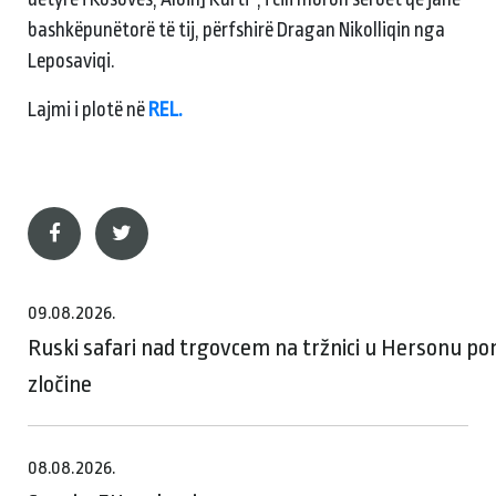
bashkëpunëtorë të tij, përfshirë Dragan Nikolliqin nga
Leposaviqi.
Lajmi i plotë në
REL.
09.08.2026.
Ruski safari nad trgovcem na tržnici u Hersonu p
zločine
08.08.2026.