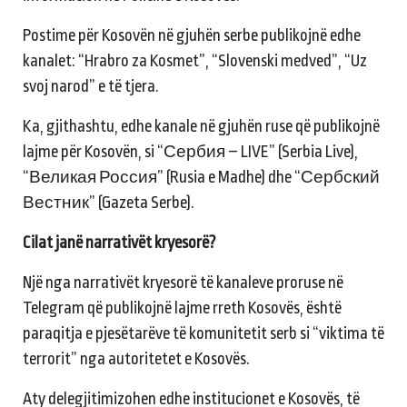
Postime për Kosovën në gjuhën serbe publikojnë edhe
kanalet: “Hrabro za Kosmet”, “Slovenski medved”, “Uz
svoj narod” e të tjera.
Ka, gjithashtu, edhe kanale në gjuhën ruse që publikojnë
lajme për Kosovën, si “Сербия – LIVE” (Serbia Live),
“Великая Россия” (Rusia e Madhe) dhe “Сербский
Вестник” (Gazeta Serbe).
Cilat janë narrativët kryesorë?
Një nga narrativët kryesorë të kanaleve proruse në
Telegram që publikojnë lajme rreth Kosovës, është
paraqitja e pjesëtarëve të komunitetit serb si “viktima të
terrorit” nga autoritetet e Kosovës.
Aty delegjitimizohen edhe institucionet e Kosovës, të