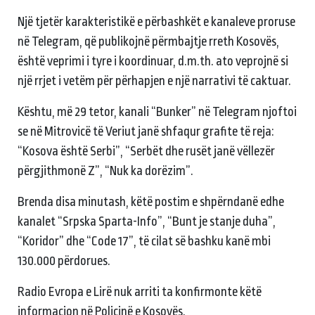
Një tjetër karakteristikë e përbashkët e kanaleve proruse
në Telegram, që publikojnë përmbajtje rreth Kosovës,
është veprimi i tyre i koordinuar, d.m.th. ato veprojnë si
një rrjet i vetëm për përhapjen e një narrativi të caktuar.
Kështu, më 29 tetor, kanali “Bunker” në Telegram njoftoi
se në Mitrovicë të Veriut janë shfaqur grafite të reja:
“Kosova është Serbi”, “Serbët dhe rusët janë vëllezër
përgjithmonë Z”, “Nuk ka dorëzim”.
Brenda disa minutash, këtë postim e shpërndanë edhe
kanalet “Srpska Sparta-Info”, “Bunt je stanje duha”,
“Koridor” dhe “Code 17”, të cilat së bashku kanë mbi
130.000 përdorues.
Radio Evropa e Lirë nuk arriti ta konfirmonte këtë
informacion në Policinë e Kosovës.