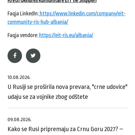
Rreth Qendrës Komunitare EIT në Shqipëri
Faqja LinkedIn:
https://www.linkedin.com/company/eit-
community-ris-hub-albania/
Faqja vendore:
https://eit-ris.eu/albania/
10.08.2026.
U Rusiji se proširila nova prevara, "crne udovice"
udaju se za vojnike zbog odštete
09.08.2026.
Kako se Rusi pripremaju za Crnu Goru 2027? –