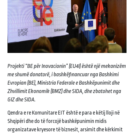
Projekti “BE për Inovacionin” (EU4I) është një mekanizëm
me shumë donatorë, i bashkëfinancuar nga Bashkimi
Evropian (BE), Ministria Federale e Bashkëpunimit dhe
Zhvillimit Ekonomik (BMZ) dhe SIDA, dhe zbatohet nga
GIZ dhe SIDA.
Qendra e re Komunitare EIT është e para e këtij lloji në
Shqipëri dhe do të forcojë bashkëpunimin midis
organizatave kryesore të biznesit, arsimit dhe kërkimit