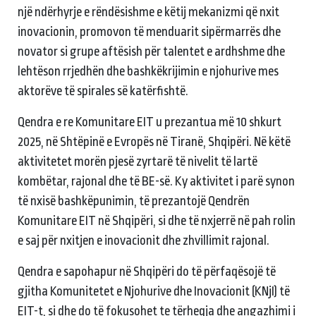
një ndërhyrje e rëndësishme e këtij mekanizmi që nxit
inovacionin, promovon të menduarit sipërmarrës dhe
novator si grupe aftësish për talentet e ardhshme dhe
lehtëson rrjedhën dhe bashkëkrijimin e njohurive mes
aktorëve të spirales së katërfishtë.
Qendra e re Komunitare EIT u prezantua më 10 shkurt
2025, në Shtëpinë e Evropës në Tiranë, Shqipëri. Në këtë
aktivitetet morën pjesë zyrtarë të nivelit të lartë
kombëtar, rajonal dhe të BE-së. Ky aktivitet i parë synon
të nxisë bashkëpunimin, të prezantojë Qendrën
Komunitare EIT në Shqipëri, si dhe të nxjerrë në pah rolin
e saj për nxitjen e inovacionit dhe zhvillimit rajonal.
Qendra e sapohapur në Shqipëri do të përfaqësojë të
gjitha Komunitetet e Njohurive dhe Inovacionit (KNjI) të
EIT-t, si dhe do të fokusohet te tërheqja dhe angazhimi i