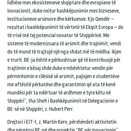
lidhëse mes ekosistemeve shqiptare dhe evropiane të
inovacionit, duke nxitur bashkëpunimin mes bizneseve,
institucioneve arsimore dhe kërkuesve. Kjo Qendër –
rezultat i bashkëpunimit të vërtetë të Ekipit Evropa – do
të rrisë më tej potencial novator të Shqipërinë. Me
sisteme të modernizuara të arsimit dhe trajnimit, vendi
do të mund të trajtojë një nga sfidat më të mëdha: ikjen
e trurit. BE-ja është e përkushtuar që të kontribuojë për
trajtimin e kësaj sfide duke e mbështetur vendin për
përmirësimin e cilësisë së arsimit, pajisjen e studentëve
me aftësitë përkatëse dhe garantimin që ata të kenë
mundësi për ta ndërtuar të ardhmen e tyre këtu në
Shqipëri”, tha Shefi i Bashkëpunimit në Delegacionin e
BE-së në Shqipëri, z. Hubert Perr.
Drejtori i EIT-t, z. Martin Kern, përshëndeti aktivitetin
dhe përgëzoi BE-në dhe projektin “BE për Inovacionin”