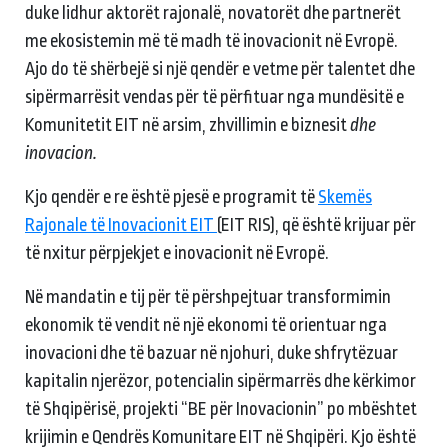
duke lidhur aktorët rajonalë, novatorët dhe partnerët
me ekosistemin më të madh të inovacionit në Evropë.
Ajo do të shërbejë si një qendër e vetme për talentet dhe
sipërmarrësit vendas për të përfituar nga mundësitë e
Komunitetit EIT në arsim, zhvillimin e biznesit
dhe
inovacion.
Kjo qendër e re është pjesë e programit të
Skemës
Rajonale të Inovacionit EIT
(EIT RIS), që është krijuar për
të nxitur përpjekjet e inovacionit në Evropë.
Në mandatin e tij për të përshpejtuar transformimin
ekonomik të vendit në një ekonomi të orientuar nga
inovacioni dhe të bazuar në njohuri, duke shfrytëzuar
kapitalin njerëzor, potencialin sipërmarrës dhe kërkimor
të Shqipërisë, projekti “BE për Inovacionin” po mbështet
krijimin e Qendrës Komunitare EIT në Shqipëri. Kjo është