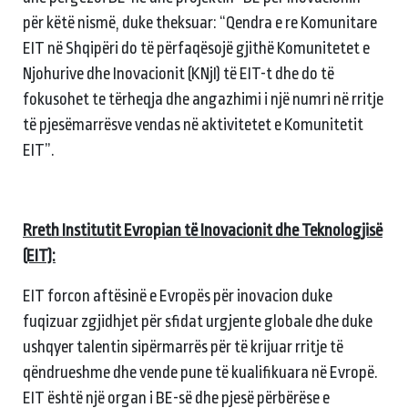
për këtë nismë, duke theksuar: “Qendra e re Komunitare
EIT në Shqipëri do të përfaqësojë gjithë Komunitetet e
Njohurive dhe Inovacionit (KNjI) të EIT-t dhe do të
fokusohet te tërheqja dhe angazhimi i një numri në rritje
të pjesëmarrësve vendas në aktivitetet e Komunitetit
EIT”.
Rreth Institutit Evropian të Inovacionit dhe Teknologjisë
(EIT):
EIT forcon aftësinë e Evropës për inovacion duke
fuqizuar zgjidhjet për sfidat urgjente globale dhe duke
ushqyer talentin sipërmarrës për të krijuar rritje të
qëndrueshme dhe vende pune të kualifikuara në Evropë.
EIT është një organ i BE-së dhe pjesë përbërëse e