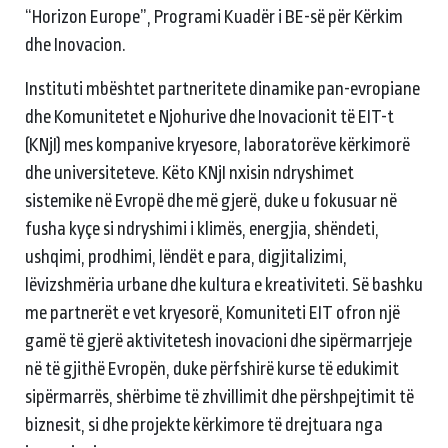
“Horizon Europe”, Programi Kuadër i BE-së për Kërkim
dhe Inovacion.
Instituti mbështet partneritete dinamike pan-evropiane
dhe Komunitetet e Njohurive dhe Inovacionit të EIT-t
(KNjI) mes kompanive kryesore, laboratorëve kërkimorë
dhe universiteteve. Këto KNjI nxisin ndryshimet
sistemike në Evropë dhe më gjerë, duke u fokusuar në
fusha kyçe si ndryshimi i klimës, energjia, shëndeti,
ushqimi, prodhimi, lëndët e para, digjitalizimi,
lëvizshmëria urbane dhe kultura e kreativiteti. Së bashku
me partnerët e vet kryesorë, Komuniteti EIT ofron një
gamë të gjerë aktivitetesh inovacioni dhe sipërmarrjeje
në të gjithë Evropën, duke përfshirë kurse të edukimit
sipërmarrës, shërbime të zhvillimit dhe përshpejtimit të
biznesit, si dhe projekte kërkimore të drejtuara nga