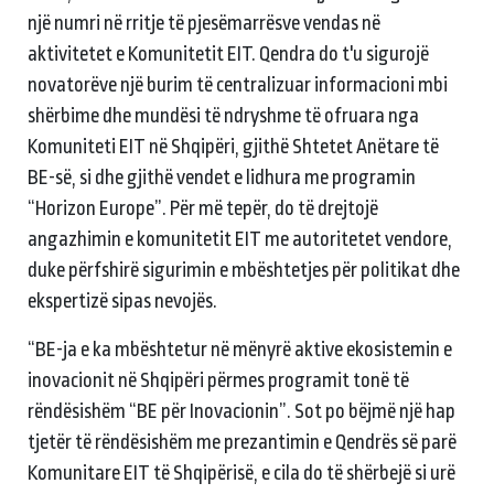
një numri në rritje të pjesëmarrësve vendas në
aktivitetet e Komunitetit EIT. Qendra do t'u sigurojë
novatorëve një burim të centralizuar informacioni mbi
shërbime dhe mundësi të ndryshme të ofruara nga
Komuniteti EIT në Shqipëri, gjithë Shtetet Anëtare të
BE-së, si dhe gjithë vendet e lidhura me programin
“Horizon Europe”. Për më tepër, do të drejtojë
angazhimin e komunitetit EIT me autoritetet vendore,
duke përfshirë sigurimin e mbështetjes për politikat dhe
ekspertizë sipas nevojës.
“BE-ja e ka mbështetur në mënyrë aktive ekosistemin e
inovacionit në Shqipëri përmes programit tonë të
rëndësishëm “BE për Inovacionin”. Sot po bëjmë një hap
tjetër të rëndësishëm me prezantimin e Qendrës së parë
Komunitare EIT të Shqipërisë, e cila do të shërbejë si urë