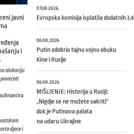
07.08.2026.
reni javni
Evropska komisija isplatila dodatnih 3,
vima
06.08.2026.
pređenja
Putin odobrio tajnu vojnu obuku
našanju i
.
Kine i Rusije
mo alokaciju
e povećati
06.08.2026.
MIŠLJENJE: Histerija u Rusiji:
 sufinancira
„Nigdje se ne možete sakriti“
dok je Putinova palata
Hrvatskom
na udaru Ukrajine
orta djece i