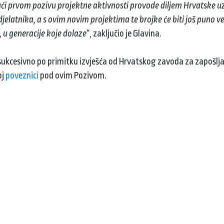
jući prvom pozivu projektne aktivnosti provode diljem Hrvatske u
djelatnika, a s ovim novim projektima te brojke će biti još puno v
, u generacije koje dolaze“
, zaključio je Glavina.
sukcesivno po primitku izvješća od Hrvatskog zavoda za zapošljav
oj
poveznici
pod ovim Pozivom.