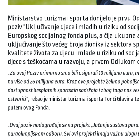
Ministarstvo turizma i sporta donijelo je prvu O
poziv "Uključivanje djece i mladih u riziku od soc
Europskog socijalnog fonda plus, a čija ukupna alo
uključivanje što većeg broja dionika iz sektora
kvalitete života za djecu i mlade u riziku od soci
djece s teškoćama u razvoju, a prvom Odlukom od
„Za ovaj Poziv primarno smo bili osigurali 19 milijuna eura,
na više od 26 milijuna eura. Kroz ove projekte želimo poboljša
dostupnost besplatnih sportskih sadržaja i zbog toga nas vese
ostvariti“,
rekao je ministar turizma i sporta Tonči Glavina t
putem ovog Fonda.
„Ovaj poziv nadograđuje se na projekt „Jačanje sustava para
paraolimpijskom odboru. Svi ovi projekti imaju važnu ulogu u