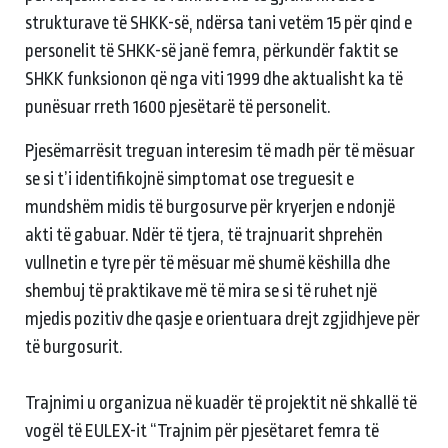
strukturave të SHKK-së, ndërsa tani vetëm 15 për qind e
personelit të SHKK-së janë femra, përkundër faktit se
SHKK funksionon që nga viti 1999 dhe aktualisht ka të
punësuar rreth 1600 pjesëtarë të personelit.
Pjesëmarrësit treguan interesim të madh për të mësuar
se si t’i identifikojnë simptomat ose treguesit e
mundshëm midis të burgosurve për kryerjen e ndonjë
akti të gabuar. Ndër të tjera, të trajnuarit shprehën
vullnetin e tyre për të mësuar më shumë këshilla dhe
shembuj të praktikave më të mira se si të ruhet një
mjedis pozitiv dhe qasje e orientuara drejt zgjidhjeve për
të burgosurit.
Trajnimi u organizua në kuadër të projektit në shkallë të
vogël të EULEX-it “Trajnim për pjesëtaret femra të