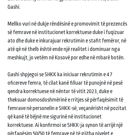
Gashi.
Mellko vuri në dukje rëndësinë e promovimit të prezencës
së femrave në institucionet korrektuese duke i fuqizuar
ato dhe duke e inkurajuar rekrutimin e stafit femëror, në
atë që në thelb është ende një realitet i dominuar nga
meshkujt, jo vetëm në Kosovë por edhe në mbarë botën.
Gashi shpjegoi se SHKK ka iniciuar rekrutimin e 47
oficereve femra, të cilat kanë filluar të punojnë në pesë
qendra korrektuese në nëntor të vitit 2023, duke e
theksuar domosdoshmërinë e rritjes së përfaqësimit të
femrave në personelin e SHKK-së, veçanërisht në pozitat
që kanë të bëjnë me sigurinë në institucionet
korrektuese. Ai konfirmoi se SHKK-ja synon të arrijë një
përfaqësim 50/50 të femrave në të gjitha nivelet e