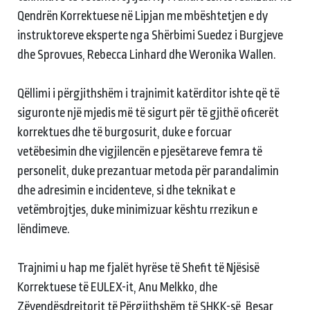
Qendrën Korrektuese në Lipjan me mbështetjen e dy
instruktoreve eksperte nga Shërbimi Suedez i Burgjeve
dhe Sprovues, Rebecca Linhard dhe Weronika Wallen.
Qëllimi i përgjithshëm i trajnimit katërditor ishte që të
siguronte një mjedis më të sigurt për të gjithë oficerët
korrektues dhe të burgosurit, duke e forcuar
vetëbesimin dhe vigjilencën e pjesëtareve femra të
personelit, duke prezantuar metoda për parandalimin
dhe adresimin e incidenteve, si dhe teknikat e
vetëmbrojtjes, duke minimizuar kështu rrezikun e
lëndimeve.
Trajnimi u hap me fjalët hyrëse të Shefit të Njësisë
Korrektuese të EULEX-it, Anu Melkko, dhe
Zëvendësdrejtorit të Përgjithshëm të SHKK-së, Besar