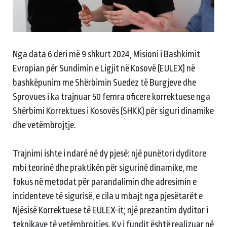
Nga data 6 deri më 9 shkurt 2024, Misioni i Bashkimit
Evropian për Sundimin e Ligjit në Kosovë (EULEX) në
bashkëpunim me Shërbimin Suedez të Burgjeve dhe
Sprovues i ka trajnuar 50 femra oficere korrektuese nga
Shërbimi Korrektues i Kosovës (SHKK) për siguri dinamike
dhe vetëmbrojtje.
Trajnimi ishte i ndarë në dy pjesë: një punëtori dyditore
mbi teorinë dhe praktikën për sigurinë dinamike, me
fokus në metodat për parandalimin dhe adresimin e
incidenteve të sigurisë, e cila u mbajt nga pjesëtarët e
Njësisë Korrektuese të EULEX-it; një prezantim dyditor i
teknikave të vetëmbrojtjes. Ky i fundit është realizuar në