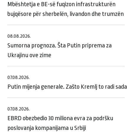
Mbështetja e BE-së fuqizon infrastrukturën
bujqësore për sherbelën, livandon dhe trumzën
08.08.2026.
Sumorna prognoza. Šta Putin priprema za
Ukrajinu ove zime
07.08.2026.
Putin mijenja generale. Zašto Kremlj to radi sada
07.08.2026.
EBRD obezbedio 30 miliona evra za podršku
poslovanja kompanijama u Srbiji