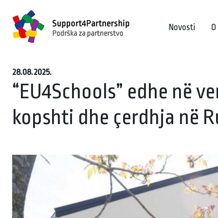
Novosti
O
28.08.2025.
“EU4Schools” edhe në ver
kopshti dhe çerdhja në R