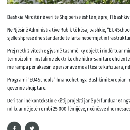
Bashkia Mirditë në veri të Shqipërisë është një prej 11 bashki
Në Njësinë Administrative Rubik të kësaj bashkie, “EU4Schoo
sjellë shpresë dhe standarde të larta nëpërmjet infrastrukt
Prej rreth 2 vitesh e gjysmë tashmë, ky objekt i rindërtuar
termoizolim, instalime elektrike dhe hidro-sanitare eficiente
me rampa për aksesin e personave me aftësi të kufizuara, ndr
Programi “EU4Schools” financohet nga Bashkimi Evropian m
qeverinë shqiptare.
Deri tani në kontekstin e këtij projekti janë përfunduar 61 n
ndikuar në jetën e mbi 25,000 fëmijëve, nxënësve dhe mësue