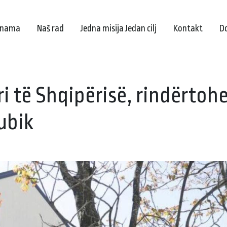
 nama
Naš rad
Jedna misija Jedan cilj
Kontakt
D
i të Shqipërisë, rindërtoh
ubik