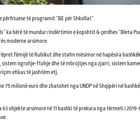
ve përfituese të programit “BE për Shkollat”.
ls” ka bërë të mundur rindërtimin e kopshtit & çerdhes “Bleta P
urës moderne arsimore.
 mirëpret fëmijë të Rubikut dhe stafin mësimor në hapësira bashk
, sistem ngrohje-ftohje dhe të mbrojtjes nga zjarri, sistem kamer
içim efikas të jashtëm etj.
e 75 milionë euro dhe zbatohet nga UNDP në Shqipëri në bash
ga 63 objekte arsimore në 11 bashki të prekura nga tërmeti i 2019-
sve.