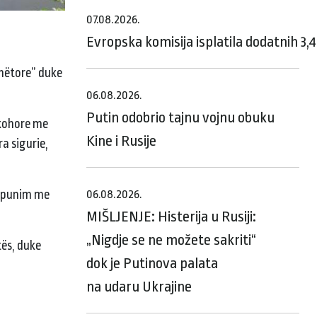
07.08.2026.
Evropska komisija isplatila dodatnih 3,
unëtore” duke
06.08.2026.
Putin odobrio tajnu vojnu obuku
ëkohore me
Kine i Rusije
a sigurie,
këpunim me
06.08.2026.
MIŠLJENJE: Histerija u Rusiji:
„Nigdje se ne možete sakriti“
tës, duke
dok je Putinova palata
na udaru Ukrajine