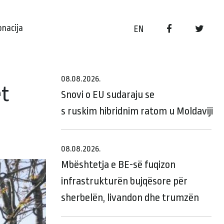
onacija
EN
08.08.2026.
et
Snovi o EU sudaraju se
s ruskim hibridnim ratom u Moldaviji
08.08.2026.
Mbështetja e BE-së fuqizon
infrastrukturën bujqësore për
sherbelën, livandon dhe trumzën