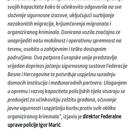
svojih kapaciteta kako bi učinkovito odgovorila na sve
složenije sigurnosne izazove, uključujući suzbijanje
nezakonitih migracija, krijumčarenja migranata i
organiziranog kriminala. Donirana vozila značajno će
unaprijediti našu mobilnost i operativnu spremnost na
terenu, osobito u zahtjevnim i teško dostupnim
područjima. Ova potpora Europske unije predstavlja
vrijedan doprinos jačanju sigurnosnog sustava Federacije
Bosne i Hercegovine te potvrđuje uspješnu suradnju
domaćih institucija i međunarodnih partnera. Ulaganjem
u opremu i razvoj kapaciteta policijskih tijela stvaraju se
preduvjeti za učinkovitiju zaštitu građana, očuvanje
javne sigurnosti i uspješniju borbu protiv svih oblika
organiziranog kriminala“,
izjavio je
direktor Federalne
uprave policije Igor Marić.