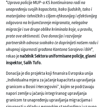
"
Uprava policije MUP-a KS kontinuirano radi na
unapređenju svojih kapaciteta, kako ljudskih, tako i
materijalno-tehničkih s ciljem efikasnijeg i efektivnijeg
odgovora na krijumčarenje migranata, nelegalne
migracije i sve druge oblike kriminala koje, u pravilu,
prate ove aktivnosti. Ova donacija i razvijanje
partnerskih odnosa svakako će doprinijeti našem radu i
ukupnoj sigurnosti građana Kantona Sarajevo i BiH
",
rekao je
načelnik Sektora uniformisane policije, glavni
inspektor, Salih Tufo.
Donacija je dio projekta koji finansira Evropska unija
„Individualna mjera za jačanje kapaciteta upravljanja
granicom u Bosni i Hercegovini“, kojim se podržavaju
napori zemlje u jačanju integriranog upravljanja
granicom te unapređenju upravljanja migracijama i
sigurnosti u skladu s evropskim standardima i uz puno