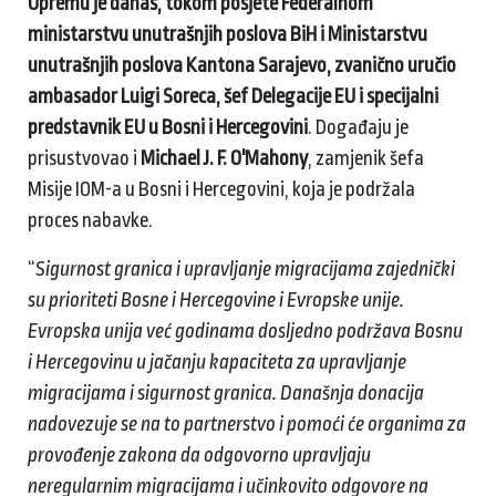
Opremu je danas, tokom posjete Federalnom
ministarstvu unutrašnjih poslova BiH i Ministarstvu
unutrašnjih poslova Kantona Sarajevo, zvanično uručio
ambasador Luigi Soreca, šef Delegacije EU i specijalni
predstavnik EU u Bosni i Hercegovini
. Događaju je
prisustvovao i
Michael J. F. O'Mahony
, zamjenik šefa
Misije IOM-a u Bosni i Hercegovini, koja je podržala
proces nabavke.
“
Sigurnost granica i upravljanje migracijama zajednički
su prioriteti Bosne i Hercegovine i Evropske unije.
Evropska unija već godinama dosljedno podržava Bosnu
i Hercegovinu u jačanju kapaciteta za upravljanje
migracijama i sigurnost granica. Današnja donacija
nadovezuje se na to partnerstvo i pomoći će organima za
provođenje zakona da odgovorno upravljaju
neregularnim migracijama i učinkovito odgovore na