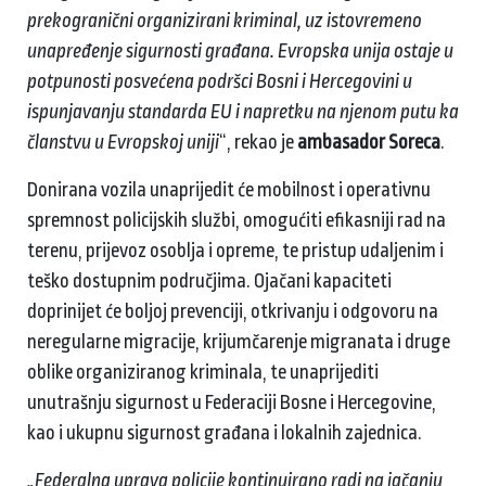
prekogranični organizirani kriminal, uz istovremeno
unapređenje sigurnosti građana. Evropska unija ostaje u
potpunosti posvećena podršci Bosni i Hercegovini u
ispunjavanju standarda EU i napretku na njenom putu ka
članstvu u Evropskoj uniji
“, rekao je
ambasador Soreca
.
Donirana vozila unaprijedit će mobilnost i operativnu
spremnost policijskih službi, omogućiti efikasniji rad na
terenu, prijevoz osoblja i opreme, te pristup udaljenim i
teško dostupnim područjima. Ojačani kapaciteti
doprinijet će boljoj prevenciji, otkrivanju i odgovoru na
neregularne migracije, krijumčarenje migranata i druge
oblike organiziranog kriminala, te unaprijediti
unutrašnju sigurnost u Federaciji Bosne i Hercegovine,
kao i ukupnu sigurnost građana i lokalnih zajednica.
„Federalna uprava policije kontinuirano radi na jačanju