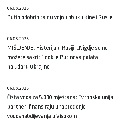
06.08.2026.
Putin odobrio tajnu vojnu obuku Kine i Rusije
06.08.2026.
MIŠLJENJE: Histerija u Rusiji: „Nigdje se ne
možete sakriti“ dok je Putinova palata
na udaru Ukrajine
06.08.2026.
Čista voda za 5.000 mještana: Evropska unija i
partneri finansiraju unapređenje
vodosnabdijevanja u Visokom