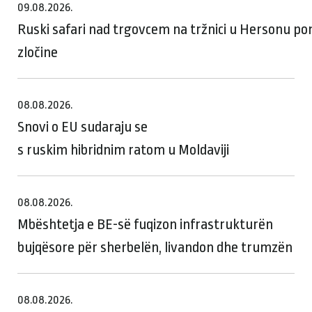
09.08.2026.
Ruski safari nad trgovcem na tržnici u Hersonu p
zločine
08.08.2026.
Snovi o EU sudaraju se
s ruskim hibridnim ratom u Moldaviji
08.08.2026.
Mbështetja e BE-së fuqizon infrastrukturën
bujqësore për sherbelën, livandon dhe trumzën
08.08.2026.