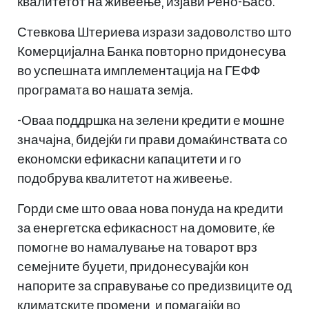
квалитетот на живеење, изјави Рено-Басо.
Стевкова Штериева изрази задоволство што
Комерцијална Банка повторно придонесува
во успешната имплементација на ГЕФФ
програмата во нашата земја.
-Оваа поддршка на зелени кредити е мошне
значајна, бидејќи ги прави домаќинствата со
економски ефикасни капацитети и го
подобрува квалитетот на живеење.
Горди сме што оваа нова понуда на кредити
за енергетска ефикасност на домовите, ќе
помогне во намалување на товарот врз
семејните буџети, придонесувајќи кон
напорите за справување со предизвиците од
климатските промени, и помагајќи во