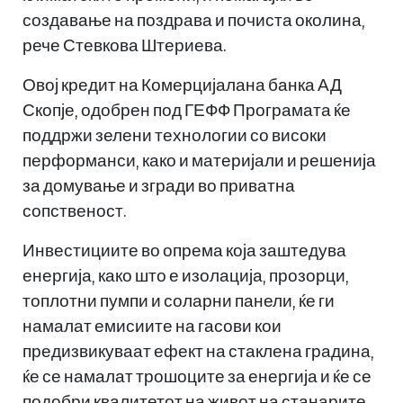
создавање на поздрава и почиста околина,
рече Стевкова Штериева.
Овој кредит на Комерцијалана банка АД
Скопје, одобрен под ГЕФФ Програмата ќе
поддржи зелени технологии со високи
перформанси, како и материјали и решенија
за домување и згради во приватна
сопственост.
Инвестициите во опрема која заштедува
енергија, како што е изолација, прозорци,
топлотни пумпи и соларни панели, ќе ги
намалат емисиите на гасови кои
предизвикуваат ефект на стаклена градина,
ќе се намалат трошоците за енергија и ќе се
подобри квалитетот на живот на станарите.