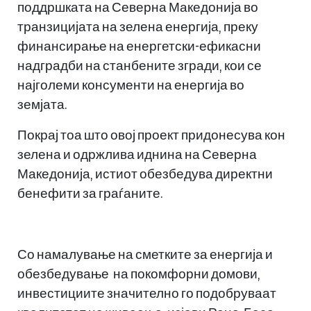
поддршката на Северна Македонија во
транзицијата на зелена енергија, преку
финансирање на енергетски-ефикасни
надградби на станбените згради, кои се
најголеми консументи на енергија во
земјата.
Покрај тоа што овој проект придонесува кон
зелена и одржлива иднина на Северна
Македонија, истиот обезбедува директни
бенефити за граѓаните.
Со намалување на сметките за енергија и
обезбедување на покомфорни домови,
инвестициите значително го подобруваат