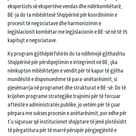
ekspertizës së ekspertëve vendas dhe ndërkombëtarë,
BE-ja do ta mbështesë Shqipërinë për koordinimin e
procesit të negociatave dhe harmonizimin e
legjislacionit kombëtar me legjislacionin e BE-së në të 35
kapitujt e negociatave.
Ky program gjithëpërfshirës do ta ndihmojë gjithashtu
Shqipërinë për përshpejtimin e integrimit në BE, çka
nënkupton mbështetjen e vendit për të kapur të gjitha
mundësitë e disponueshme të para-anëtarësimit, si
pjesëmarrja në programet dhe strukturat e BE-së. Do të
krijohen programe strategjike trajnimi për të forcuar
aftësitë e administratës publike, jo vetëm për të çuar
përpara me sukses procesin e anëtarësimit, por edhe për
t’u siguruar që institucionet shqiptare të jenë plotësisht
të përgatitura për të marrë përsipër përgjegjësitë e