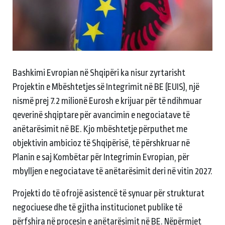
Bashkimi Evropian në Shqipëri ka nisur zyrtarisht
Projektin e Mbështetjes së Integrimit në BE (EUIS), një
nismë prej 7.2 milionë Eurosh e krijuar për të ndihmuar
qeverinë shqiptare për avancimin e negociatave të
anëtarësimit në BE. Kjo mbështetje përputhet me
objektivin ambicioz të Shqipërisë, të përshkruar në
Planin e saj Kombëtar për Integrimin Evropian, për
mbylljen e negociatave të anëtarësimit deri në vitin 2027.
Projekti do të ofrojë asistencë të synuar për strukturat
negociuese dhe të gjitha institucionet publike të
përfshira në procesin e anëtarësimit në BE. Nëpërmjet