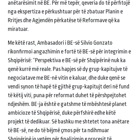
anëtarësimit në BE. Për më tepër, qeveria do të përfitojë
nga ekspertiza e përkushtuar për të zbatuar Planin e
Rritjes dhe Agjendën përkatëse të Reformave që ka
miratuar.
Me këtë rast, Ambasadori i BE-së Silvio Gonzato
rikonfirmoi angazhimin e fortë të BE-së për integrimin e
Shqipërisë: “Perspektiva e BE-së për Shqipërinë nuk ka
qenë kurrë më reale. Pas hapjes së dy grup-kapitujve të
negociatave me BE-në vitin e kaluar, dhe duke qenë se
vendi synon të hapë të gjithë grup-kapitujt deri në fund
të këtij viti, puna për reformat duhet të përshpejtohet
ndjeshëm. BE-ja është e gatshme të mbështesë planet
ambicioze të Shqipërisë, duke përfshirë edhe këtë
projekt të dedikuar. Së bashku me shtetet tona anëtare
të BE-së, ne do të bëjmë çmos për ta ndihmuar
Shqipërinë jo vetëm për finalizimin e procesit të