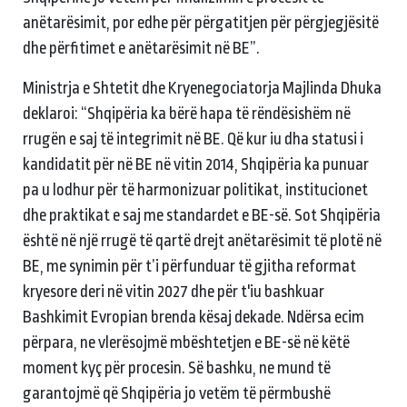
anëtarësimit, por edhe për përgatitjen për përgjegjësitë
dhe përfitimet e anëtarësimit në BE”.
Ministrja e Shtetit dhe Kryenegociatorja Majlinda Dhuka
deklaroi: “Shqipëria ka bërë hapa të rëndësishëm në
rrugën e saj të integrimit në BE. Që kur iu dha statusi i
kandidatit për në BE në vitin 2014, Shqipëria ka punuar
pa u lodhur për të harmonizuar politikat, institucionet
dhe praktikat e saj me standardet e BE-së. Sot Shqipëria
është në një rrugë të qartë drejt anëtarësimit të plotë në
BE, me synimin për t’i përfunduar të gjitha reformat
kryesore deri në vitin 2027 dhe për t'iu bashkuar
Bashkimit Evropian brenda kësaj dekade. Ndërsa ecim
përpara, ne vlerësojmë mbështetjen e BE-së në këtë
moment kyç për procesin. Së bashku, ne mund të
garantojmë që Shqipëria jo vetëm të përmbushë