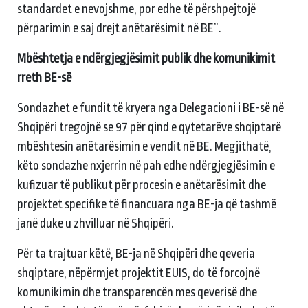
standardet e nevojshme, por edhe të përshpejtojë
përparimin e saj drejt anëtarësimit në BE”.
Mbështetja e ndërgjegjësimit publik dhe komunikimit
rreth BE-së
Sondazhet e fundit të kryera nga Delegacioni i BE-së në
Shqipëri tregojnë se 97 për qind e qytetarëve shqiptarë
mbështesin anëtarësimin e vendit në BE. Megjithatë,
këto sondazhe nxjerrin në pah edhe ndërgjegjësimin e
kufizuar të publikut për procesin e anëtarësimit dhe
projektet specifike të financuara nga BE-ja që tashmë
janë duke u zhvilluar në Shqipëri.
Për ta trajtuar këtë, BE-ja në Shqipëri dhe qeveria
shqiptare, nëpërmjet projektit EUIS, do të forcojnë
komunikimin dhe transparencën mes qeverisë dhe