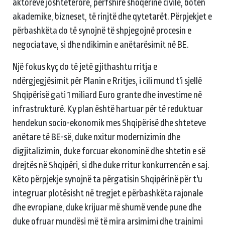
aktorëve joshtetërorë, përfshirë shoqërinë civile, botën
akademike, bizneset, të rinjtë dhe qytetarët. Përpjekjet e
përbashkëta do të synojnë të shpjegojnë procesin e
negociatave, si dhe ndikimin e anëtarësimit në BE.
Një fokus kyç do të jetë gjithashtu rritja e
ndërgjegjësimit për Planin e Rritjes, i cili mund t'i sjellë
Shqipërisë gati 1 miliard Euro grante dhe investime në
infrastrukturë. Ky plan është hartuar për të reduktuar
hendekun socio-ekonomik mes Shqipërisë dhe shteteve
anëtare të BE-së, duke nxitur modernizimin dhe
digjitalizimin, duke forcuar ekonominë dhe shtetin e së
drejtës në Shqipëri, si dhe duke rritur konkurrencën e saj.
Këto përpjekje synojnë ta përgatisin Shqipërinë për t'u
integruar plotësisht në tregjet e përbashkëta rajonale
dhe evropiane, duke krijuar më shumë vende pune dhe
duke ofruar mundësi më të mira arsimimi dhe trajnimi