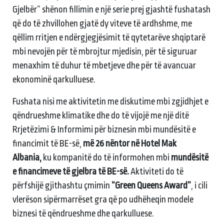
Gjelbër” shënon fillimin e një serie prej gjashtë fushatash
që do të zhvillohen gjatë dy viteve të ardhshme, me
qëllim rritjen e ndërgjegjësimit të qytetarëve shqiptarë
mbi nevojën për të mbrojtur mjedisin, për të siguruar
menaxhim të duhur të mbetjeve dhe për të avancuar
ekonominë qarkulluese.
Fushata nisi me aktivitetin me diskutime mbi zgjidhjet e
qëndrueshme klimatike dhe do të vijojë me një ditë
Rrjetëzimi & Informimi për biznesin mbi mundësitë e
financimit të BE-së,
më 26 nëntor në Hotel Mak
Albania,
ku kompanitë do të informohen mbi
mundësitë
e financimeve të gjelbra të BE-së.
Aktiviteti do të
përfshijë gjithashtu çmimin
“Green Queens Award”
, i cili
vlerëson sipërmarrëset gra që po udhëheqin modele
biznesi të qëndrueshme dhe qarkulluese.