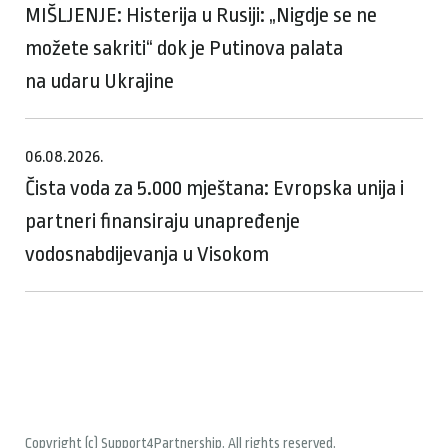
MIŠLJENJE: Histerija u Rusiji: „Nigdje se ne
možete sakriti“ dok je Putinova palata
na udaru Ukrajine
06.08.2026.
Čista voda za 5.000 mještana: Evropska unija i
partneri finansiraju unapređenje
vodosnabdijevanja u Visokom
Copyright (c) Support4Partnership. All rights reserved.