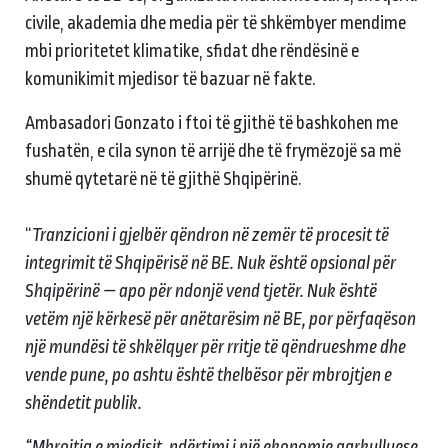
civile, akademia dhe media për të shkëmbyer mendime
mbi prioritetet klimatike, sfidat dhe rëndësinë e
komunikimit mjedisor të bazuar në fakte.
Ambasadori Gonzato i ftoi të gjithë të bashkohen me
fushatën, e cila synon të arrijë dhe të frymëzojë sa më
shumë qytetarë në të gjithë Shqipërinë.
“
Tranzicioni i gjelbër qëndron në zemër të procesit të
integrimit të Shqipërisë në BE. Nuk është opsional për
Shqipërinë — apo për ndonjë vend tjetër. Nuk është
vetëm një kërkesë për anëtarësim në BE, por përfaqëson
një mundësi të shkëlqyer për rritje të qëndrueshme dhe
vende pune, po ashtu është thelbësor për mbrojtjen e
shëndetit publik.
“Mbrojtja e mjedisit, ndërtimi i një ekonomie qarkulluese