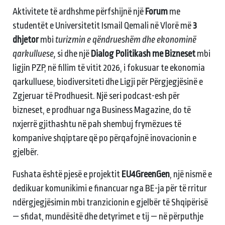
Aktivitete të ardhshme përfshijnë një
Forum
me
studentët e Universitetit Ismail Qemali në Vlorë më
3
dhjetor
mbi
turizmin e qëndrueshëm dhe ekonominë
qarkulluese,
si dhe një
Dialog Politikash me Bizneset
mbi
ligjin PZP, në fillim të vitit 2026, i fokusuar te ekonomia
qarkulluese, biodiversiteti dhe Ligji për Përgjegjësinë e
Zgjeruar të Prodhuesit. Një seri podcast-esh për
bizneset, e prodhuar nga Business Magazine, do të
nxjerrë gjithashtu në pah shembuj frymëzues të
kompanive shqiptare që po përqafojnë inovacionin e
gjelbër.
Fushata është pjesë e projektit
EU4GreenGen
, një nismë e
dedikuar komunikimi e financuar nga BE-ja për të rritur
ndërgjegjësimin mbi tranzicionin e gjelbër të Shqipërisë
— sfidat, mundësitë dhe detyrimet e tij — në përputhje