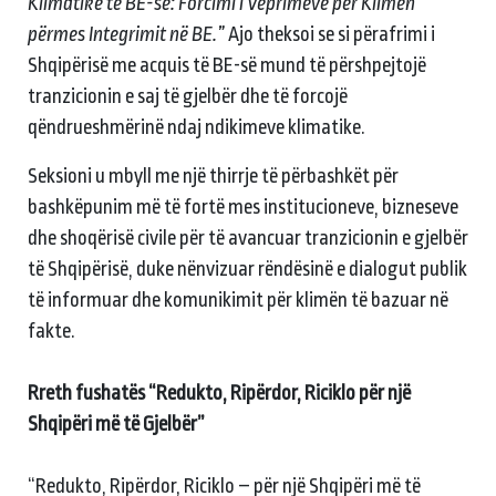
Klimatike të BE-së: Forcimi i Veprimeve për Klimën
përmes Integrimit në BE.”
Ajo theksoi se si përafrimi i
Shqipërisë me acquis të BE-së mund të përshpejtojë
tranzicionin e saj të gjelbër dhe të forcojë
qëndrueshmërinë ndaj ndikimeve klimatike.
Seksioni u mbyll me një thirrje të përbashkët për
bashkëpunim më të fortë mes institucioneve, bizneseve
dhe shoqërisë civile për të avancuar tranzicionin e gjelbër
të Shqipërisë, duke nënvizuar rëndësinë e dialogut publik
të informuar dhe komunikimit për klimën të bazuar në
fakte.
Rreth fushatës “Redukto, Ripërdor, Riciklo për një
Shqipëri më të Gjelbër”
“Redukto, Ripërdor, Riciklo – për një Shqipëri më të