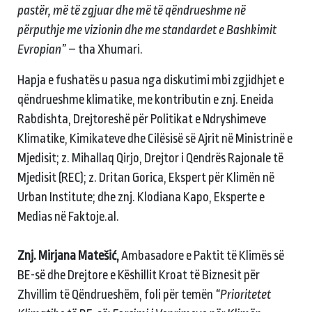
pastër, më të zgjuar dhe më të qëndrueshme në
përputhje me vizionin dhe me standardet e Bashkimit
Evropian”
– tha Xhumari.
Hapja e fushatës u pasua nga diskutimi mbi zgjidhjet e
qëndrueshme klimatike, me kontributin e znj. Eneida
Rabdishta, Drejtoreshë për Politikat e Ndryshimeve
Klimatike, Kimikateve dhe Cilësisë së Ajrit në Ministrinë e
Mjedisit; z. Mihallaq Qirjo, Drejtor i Qendrës Rajonale të
Mjedisit (REC); z. Dritan Gorica, Ekspert për Klimën në
Urban Institute; dhe znj. Klodiana Kapo, Eksperte e
Medias në Faktoje.al.
Znj. Mirjana Matešić,
Ambasadore e Paktit të Klimës së
BE-së dhe Drejtore e Këshillit Kroat të Biznesit për
Zhvillim të Qëndrueshëm, foli për temën
“Prioritetet