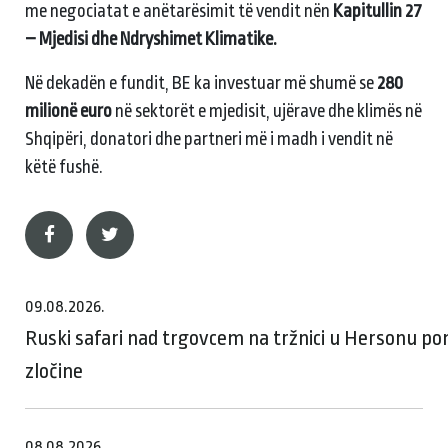
me negociatat e anëtarësimit të vendit nën
Kapitullin 27
– Mjedisi dhe Ndryshimet Klimatike.
Në dekadën e fundit, BE ka investuar më shumë se
280
milionë euro
në sektorët e mjedisit, ujërave dhe klimës në
Shqipëri, donatori dhe partneri më i madh i vendit në
këtë fushë.
09.08.2026.
Ruski safari nad trgovcem na tržnici u Hersonu p
zločine
08.08.2026.