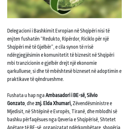
Delegacioni i Bashkimit Evropian në Shqipëri nisi të
enjten fushatën “Redukto, Ripërdor, Riciklo për një
Shqipëri më të Gjelbër”, e cila synon të rrisë
ndërgjegjësimin e komunitetit të biznesit në Shqipëri
mbi tranzicionin e gjelbër drejt një ekonomie
qarkulluese, si dhe të mbështesë bizneset në adoptimin e
praktikave të qëndrueshme.
Fushata u hap nga
Ambasadori i BE-së, Silvio
Gonzato
, dhe
znj. Elda Xhumari,
Zëvendësministre e
Mjedisit, në Shtëpinë e Evropës, Tiranë, dhe mblodhi së
bashku përfaqësues nga Qeveria e Shqipërisë, Shtetet
Anëtare të BE-së, organizatat ndërkombëtare, shoqëria