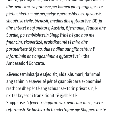
dhe avancimi i veprimeve për klimën janë përgjegjësi të
përbashkëta — një përpjekje e përbashkët e e qeverisë,
shoqërisë civile, biznesit, medias dhe qytetarëve. BE-ja
dhe shtetet e saj anëtare, Austria, Gjermania, Franca dhe
Suedia, po e mbështesin Shqipërinë në çdo hap me
financim, ekspertizë, praktikat më të mira dhe
partneritete të forta, duke ndihmuar gjithashtu në
informimin dhe angazhimin e qytetarëve”
- tha
Ambasadori Gonzato.
Zëvendësministrja e Mjedisit, Elda Xhumari, riafirmoi
angazhimin e Qeverisë për të çuar përpara ekonominë
rrethore dhe për të angazhuar sektorin privat si një
nxitës kryesor i tranzicionit të gjelbër të
Shqipërisë.
“Qeveria shqiptare ka avancuar me një sërë
reformash. Së bashku do ta ndërtojmë një Shqipëri më të