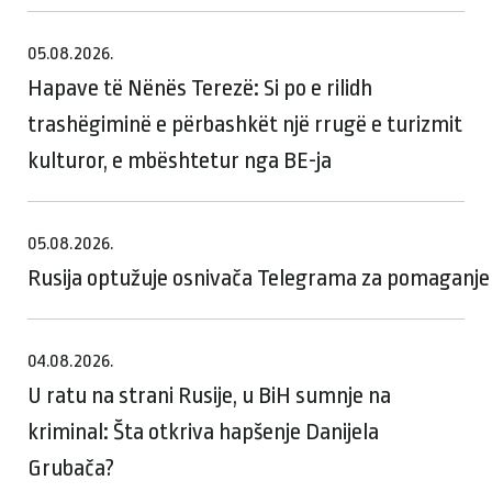
05.08.2026.
Hapave të Nënës Terezë: Si po e rilidh
trashëgiminë e përbashkët një rrugë e turizmit
kulturor, e mbështetur nga BE-ja
05.08.2026.
Rusija optužuje osnivača Telegrama za pomaganje te
04.08.2026.
U ratu na strani Rusije, u BiH sumnje na
kriminal: Šta otkriva hapšenje Danijela
Grubača?