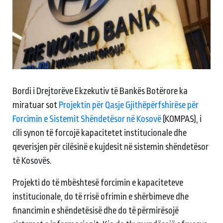
Bordi i Drejtorëve Ekzekutiv të Bankës Botërore ka
miratuar sot
Projektin për Qasje Gjithëpërfshirëse për
Forcimin e Sistemit Shëndetësor në Kosovë
(KOMPAS), i
cili synon të forcojë kapacitetet institucionale dhe
qeverisjen për cilësinë e kujdesit në sistemin shëndetësor
të Kosovës.
Projekti do të mbështesë forcimin e kapaciteteve
institucionale, do të rrisë ofrimin e shërbimeve dhe
financimin e shëndetësisë dhe do të përmirësojë