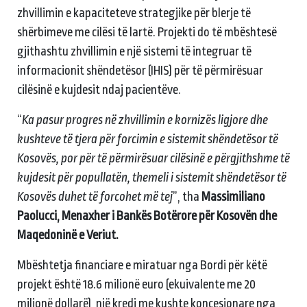
zhvillimin e kapaciteteve strategjike për blerje të
shërbimeve me cilësi të lartë. Projekti do të mbështesë
gjithashtu zhvillimin e një sistemi të integruar të
informacionit shëndetësor (IHIS) për të përmirësuar
cilësinë e kujdesit ndaj pacientëve.
“
Ka pasur progres në zhvillimin e kornizës ligjore dhe
kushteve të tjera për forcimin e sistemit shëndetësor të
Kosovës, por për të përmirësuar cilësinë e përgjithshme të
kujdesit për popullatën, themeli i sistemit shëndetësor të
Kosovës duhet të forcohet më tej
”, tha
Massimiliano
Paolucci, Menaxher i Bankës Botërore për Kosovën dhe
Maqedoninë e Veriut.
Mbështetja financiare e miratuar nga Bordi për këtë
projekt është 18.6 milionë euro (ekuivalente me 20
milionë dollarë), një kredi me kushte koncesionare nga