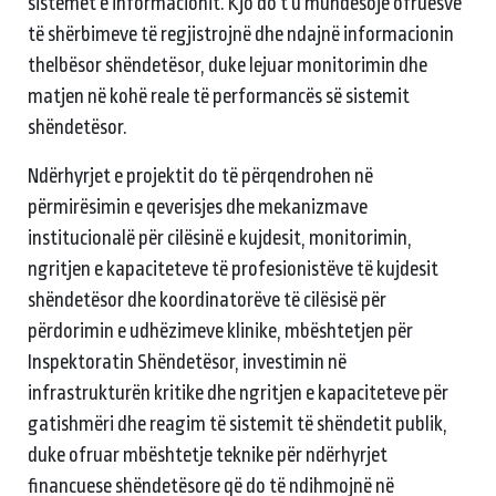
sistemet e informacionit. Kjo do t'u mundësojë ofruesve
të shërbimeve të regjistrojnë dhe ndajnë informacionin
thelbësor shëndetësor, duke lejuar monitorimin dhe
matjen në kohë reale të performancës së sistemit
shëndetësor.
Ndërhyrjet e projektit do të përqendrohen në
përmirësimin e qeverisjes dhe mekanizmave
institucionalë për cilësinë e kujdesit, monitorimin,
ngritjen e kapaciteteve të profesionistëve të kujdesit
shëndetësor dhe koordinatorëve të cilësisë për
përdorimin e udhëzimeve klinike, mbështetjen për
Inspektoratin Shëndetësor, investimin në
infrastrukturën kritike dhe ngritjen e kapaciteteve për
gatishmëri dhe reagim të sistemit të shëndetit publik,
duke ofruar mbështetje teknike për ndërhyrjet
financuese shëndetësore që do të ndihmojnë në