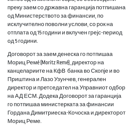
преку заем со државна гаранција потпишана
од Министерството за финансии, по
исклучително поволни услови, со рок на
отплата од 15 години и вклучен грејс-период
од 5 години.
Договорот за заем денеска го потпишаа
Мориц Ремé (Moritz Remé), директор на
канцелариите на КфВ банка во Скопје и во
Приштина и Лазо Узунчев, генерален
директор и претседател на Управниот одбор
на АД ЕСМ. Додека Договорот за гаранција
го потпишаа министерката за финансии
Гордана Димитриеска-Кочоска и директорот
Мориц Реме.