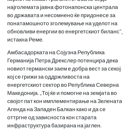
најголемата јавна фотонапонска централа
во државата и несомнено ќе придонесе за
понатамошното зголемување на уделот на
обновливи енергии во енергетскиот биланс“,
истакна Реме.
Амбасадорката на Сојузна Република
Германија Петра Дрекслер потенцира дека
новиот германски заем е добра вест за секој
кој се грижи за оддржливоста на
енергетскиот сектор во Република Северна
Македонија. „Тој ќе и помогне на земјата во
својот пат кон имплементирање на Зелената
Агенда на Западен Балкан како и да се
оттргне од зависноста кон старата
инфраструктура базирана на јаглен.