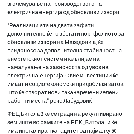
зголемување на производството на
електрична енергија од обновливи извори.
"Реализацијата на двата зафати
дополнително ќе го збогати портфолиото за
обновливи извори на Македонија, ќе
придонесе за дополнителна стабилност на
енергетскиот систем и ќе влијае на
намалување на зависноста од увоз на
електрична енергија. Овие инвестиции ќе
имаат и социо-економски придобивки затоа
што ќе отворат нови таканаречени зелени
работни места“ рече Лабудовиќ.
ФЕЦ Битола 2 ќе се гради на рекултивирано
земјиште во рамките на РЕК „Битола“ и ќе
има инсталиран капацитет од најмалку 50