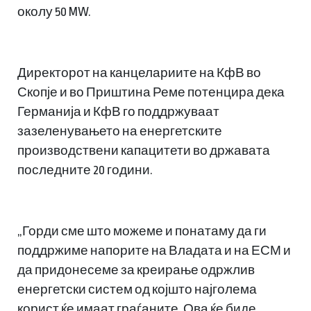
околу 50 MW.
Директорот на канцелариите на КфВ во
Скопје и во Приштина Реме потенцира дека
Германија и КфВ го поддржуваат
зазеленувањето на енергетските
производствени капацитети во државата
последните 20 години.
„Горди сме што можеме и понатаму да ги
поддржиме напорите на Владата и на ЕСМ и
да придонесеме за креирање одржлив
енергетски систем од којшто најголема
корист ќе имаат граѓаните. Ова ќе биде