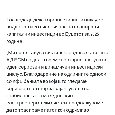
Таа додаде дека тој инвестициски циклус е
поддржан и со висок износ на планирани
капитални инвестиции во Буџетот за 2025
година.
„Ми претставува вистинско задоволство што
АД ЕСМ по долго време повторно влегува во
еден сериозен и динамичен инвестициски
циклус. Благодарение на одличните односи
со КфВ банката во којашто гледаме
сериозен партнер за зајакнување на
стабилноста на македонскиот
електроенергетски систем, продолжуваме
да го трасираме патот кон одржливо