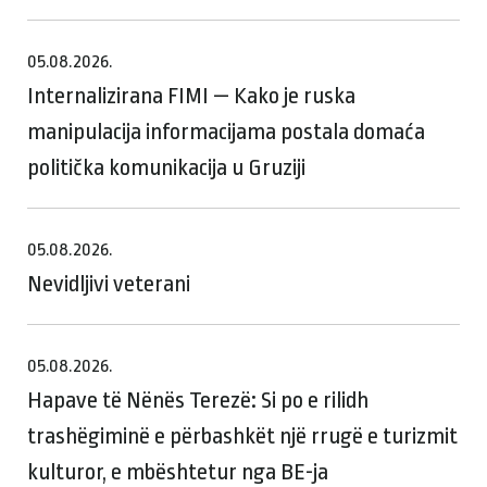
05.08.2026.
Internalizirana FIMI — Kako je ruska
manipulacija informacijama postala domaća
politička komunikacija u Gruziji
05.08.2026.
Nevidljivi veterani
05.08.2026.
Hapave të Nënës Terezë: Si po e rilidh
trashëgiminë e përbashkët një rrugë e turizmit
kulturor, e mbështetur nga BE-ja