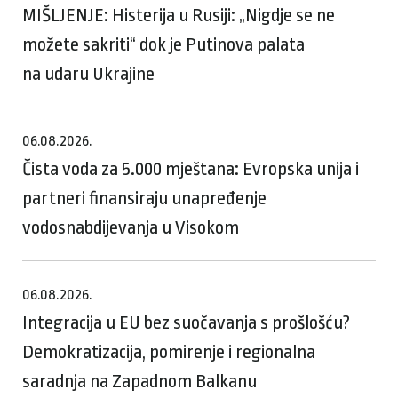
MIŠLJENJE: Histerija u Rusiji: „Nigdje se ne
možete sakriti“ dok je Putinova palata
na udaru Ukrajine
06.08.2026.
Čista voda za 5.000 mještana: Evropska unija i
partneri finansiraju unapređenje
vodosnabdijevanja u Visokom
06.08.2026.
Integracija u EU bez suočavanja s prošlošću?
Demokratizacija, pomirenje i regionalna
saradnja na Zapadnom Balkanu