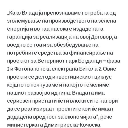
„Како Влада ја препознаваме потребата од
зголемување на производството на зелена
енергија и во таа насока е издадената
гаранција за реализација на овој Договор, а
воедно со тоа и за обезбедување на
потребните средства за финансирање на
проектот за Ветерниот парк Богданци – фаза
2 и Фотонапонска електрана Битола 2. Овие
проекти се дел од инвестицискиот циклус
којшто го почнуваме и на кој го темелиме
нашиот развој во иднина. Владата има
сериозен пристап и ќе ги вложи сите напори
да се реализираат проектите кои ќе имаат
додадена вредност за економијата“, рече
министерката Димитриеска-Кочоска.