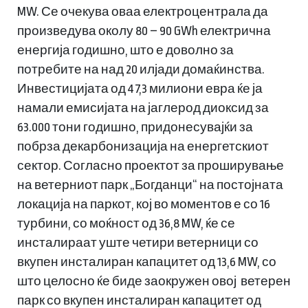
MW. Се очекува оваа електроцентрала да
произведува околу 80 – 90 GWh електрична
енергија годишно, што е доволно за
потребите на над 20 илјади домаќинства.
Инвестицијата од 47,3 милиони евра ќе ја
намали емисијата на јаглерод диоксид за
63.000 тони годишно, придонесувајќи за
побрза декарбонизација на енергетскиот
сектор. Согласно проектот за проширување
на ветерниот парк „Богданци“ на постојната
локација на паркот, кој во моментов е со 16
турбини, со моќност од 36,8 MW, ќе се
инсталираат уште четири ветерници со
вкупен инсталиран капацитет од 13,6 MW, со
што целосно ќе биде заокружен овој ветерен
парк со вкупен инсталиран капацитет од