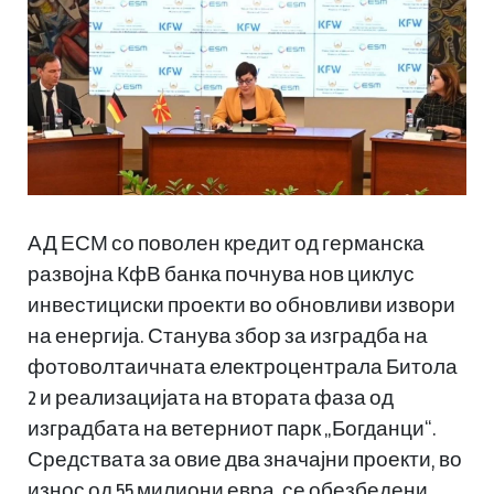
АД ЕСМ со поволен кредит од германска
развојна КфВ банка почнува нов циклус
инвестициски проекти во обновливи извори
на енергија. Станува збор за изградба на
фотоволтаичната електроцентрала Битола
2 и реализацијата на втората фаза од
изградбата на ветерниот парк „Богданци“.
Средствата за овие два значајни проекти, во
износ од 55 милиони евра, се обезбедени