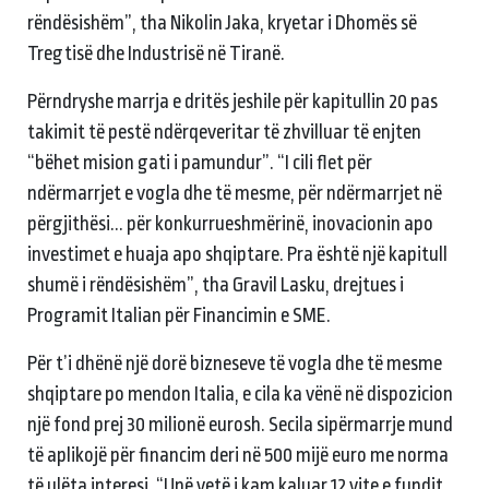
rëndësishëm”, tha Nikolin Jaka, kryetar i Dhomës së
Tregtisë dhe Industrisë në Tiranë.
Përndryshe marrja e dritës jeshile për kapitullin 20 pas
takimit të pestë ndërqeveritar të zhvilluar të enjten
“bëhet mision gati i pamundur”. “I cili flet për
ndërmarrjet e vogla dhe të mesme, për ndërmarrjet në
përgjithësi... për konkurrueshmërinë, inovacionin apo
investimet e huaja apo shqiptare. Pra është një kapitull
shumë i rëndësishëm”, tha Gravil Lasku, drejtues i
Programit Italian për Financimin e SME.
Për t’i dhënë një dorë bizneseve të vogla dhe të mesme
shqiptare po mendon Italia, e cila ka vënë në dispozicion
një fond prej 30 milionë eurosh. Secila sipërmarrje mund
të aplikojë për financim deri në 500 mijë euro me norma
të ulëta interesi. “Unë vetë i kam kaluar 12 vite e fundit