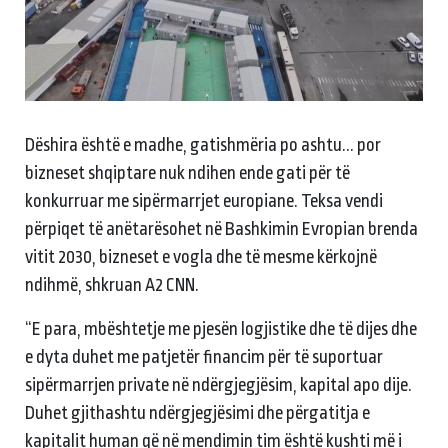
Dëshira është e madhe, gatishmëria po ashtu... por
bizneset shqiptare nuk ndihen ende gati për të
konkurruar me sipërmarrjet europiane. Teksa vendi
përpiqet të anëtarësohet në Bashkimin Evropian brenda
vitit 2030, bizneset e vogla dhe të mesme kërkojnë
ndihmë, shkruan A2 CNN.
“E para, mbështetje me pjesën logjistike dhe të dijes dhe
e dyta duhet me patjetër financim për të suportuar
sipërmarrjen private në ndërgjegjësim, kapital apo dije.
Duhet gjithashtu ndërgjegjësimi dhe përgatitja e
kapitalit human që në mendimin tim është kushti më i